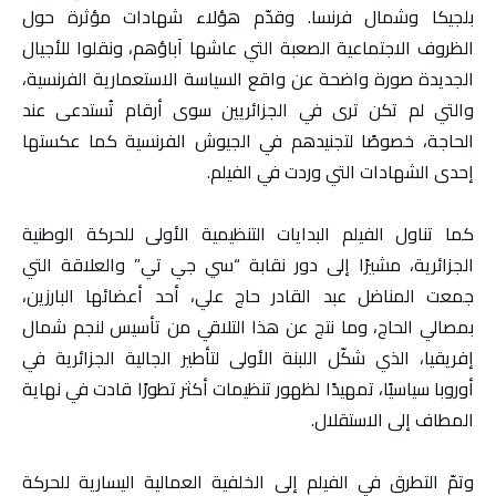
بلجيكا وشمال فرنسا. وقدّم هؤلاء شهادات مؤثرة حول
الظروف الاجتماعية الصعبة التي عاشها آباؤهم، ونقلوا للأجيال
الجديدة صورة واضحة عن واقع السياسة الاستعمارية الفرنسية،
والتي لم تكن ترى في الجزائريين سوى أرقام تُستدعى عند
الحاجة، خصوصًا لتجنيدهم في الجيوش الفرنسية كما عكستها
إحدى الشهادات التي وردت في الفيلم.
كما تناول الفيلم البدايات التنظيمية الأولى للحركة الوطنية
الجزائرية، مشيرًا إلى دور نقابة “سي جي تي” والعلاقة التي
جمعت المناضل عبد القادر حاج علي، أحد أعضائها البارزين،
بمصالي الحاج، وما نتج عن هذا التلاقي من تأسيس لنجم شمال
إفريقيا، الذي شكّل اللبنة الأولى لتأطير الجالية الجزائرية في
أوروبا سياسيًا، تمهيدًا لظهور تنظيمات أكثر تطورًا قادت في نهاية
المطاف إلى الاستقلال.
وتمّ التطرق في الفيلم إلى الخلفية العمالية اليسارية للحركة