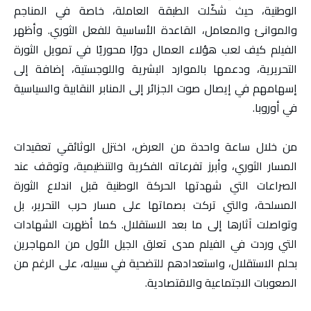
الوطنية، حيث شكّلت الطبقة العاملة، خاصة في المناجم
والموانئ والمعامل، القاعدة الأساسية للفعل الثوري. وأظهر
الفيلم كيف لعب هؤلاء العمال دورًا محوريًا في تمويل الثورة
التحريرية، ودعمها بالموارد البشرية واللوجستية، إضافة إلى
إسهامهم في إيصال صوت الجزائر إلى المنابر النقابية والسياسية
في أوروبا.
من خلال ساعة واحدة من العرض، اختزل الوثائقي تعقيدات
المسار الثوري، وأبرز تفرعاته الفكرية والتنظيمية، وتوقف عند
الصراعات التي شهدتها الحركة الوطنية قبل اندلاع الثورة
المسلحة، والتي تركت بصماتها على مسار حرب التحرير، بل
وتواصلت آثارها إلى ما بعد الاستقلال. كما أظهرت الشهادات
التي وردت في الفيلم مدى تعلق الجيل الأول من المهاجرين
بحلم الاستقلال، واستعدادهم للتضحية في سبيله، على الرغم من
الصعوبات الاجتماعية والاقتصادية.