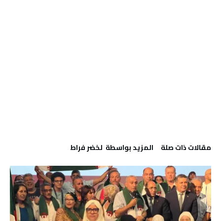
‫مقالات ذات صلة‬
‫‫المزيد بواسطة‬ ‬ لخضر فراط