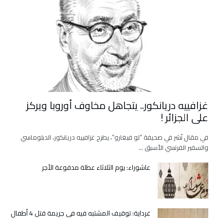
غزافييه دريانكور.. يتجاهل مخاوف أوروبا ويركز
على الجزائر !
في مقال نُشر في صحيفة “لو فيغارو”، يطرح غزافييه دريانكور، الدبلوماسي
والسفير الفرنسي الأسبق …
عاشوراء: يوم الثلاثاء عطلة مدفوعة الأجر
غرداية: توقيف المشتبه فيه في جريمة قتل 4 أطفال