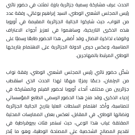
الحدث عرف مشاركة رسمية جزائرية بارزة تمثلت في حضور نائبي
رئيس المجلس الشعبي الوطني، السيد إبراهيم بوغالي، رفقة عدد
من النواب، حيث شاركوا الجالية الجزائرية المقيمة في أوروبا
هذه الذكرى التاريخية، وساهموا في تعزيز أجواء الاعتراف
والوفاء لذاكرة النضال. وقد أضفى هذا الحضور طابعًا رسميًا على
المناسبة، وعكس حرص الدولة الجزائرية على الاهتمام بتاريخها
الوطني المرتبط بالمهاجرين.
شكّل حضور نائبي رئيس المجلس الشعبي الوطني، رفقة نواب
من البرلمان، دعمًا رمزيًا مهمًا لهذا الحدث الذي استقطب
جزائريين من مختلف أنحاء أوروبا لحضور الفيلم والمشاركة في
إحياء الذكرى. وقد منح هذا الحضور الرسمي الطابع المؤسساتي
للمناسبة، وأكد اهتمام السلطات العليا بتاريخ الجالية الجزائرية
ونضالها الوطني. في المقابل، تعكس بعض الممارسات المحلية
المقلقة غياب هذا الوعي، حيث تستمر فئات بيروقراطية في
تقديم المصالح الشخصية على المصلحة الوطنية، وهو ما يُنذر