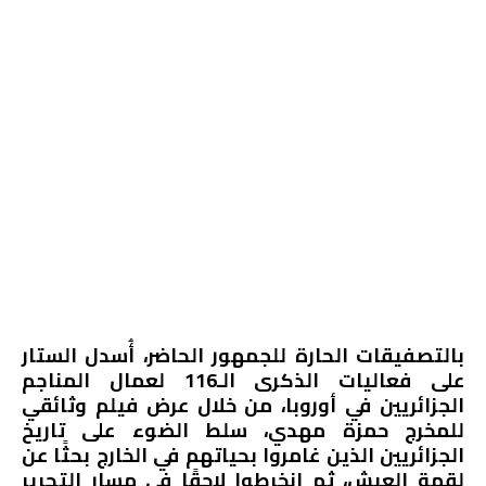
بالتصفيقات الحارة للجمهور الحاضر، أُسدل الستار
على فعاليات الذكرى الـ116 لعمال المناجم
الجزائريين في أوروبا، من خلال عرض فيلم وثائقي
للمخرج حمزة مهدي، سلط الضوء على تاريخ
الجزائريين الذين غامروا بحياتهم في الخارج بحثًا عن
لقمة العيش، ثم انخرطوا لاحقًا في مسار التحرير