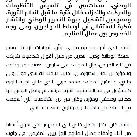
الوطني، مساهمين في تأسيس التنظيمات
والحركات والأحزاب خلال فترة ما قبل اندلاع الثورة،
وممهدين لتشكيل جبهة التحرير الوطني وانتشار
فكرة الاستقلال في أوساط المهاجرين، وعلى وجه
الخصوص بين عمال المناجم.
الفيلم الذي أخرجه حمزة مهدي، وثّق شهادات تاريخية لمسار
الحركة الوطنية وحرب التحرير، من خلال أقوال شخصيات شاركت
في تلك المراحل، مثل المجاهد علي هارون، العقيد عمر بوداود،
والمؤرخ بن يمين سطوره، إلى جانب الباحث الفرنسي جون روني
جانتي، والمؤرخ المجاهد محمد حربي، الذي عاش تجربة الثورة
كمسؤول في فدرالية جبهة التحرير بفرنسا، ثم واصل التوثيق لها
ككاتب وصحفي ومؤرخ، وكان من بين الشخصيات التي أسهمت
في الحفاظ على ذاكرة الثورة وتاريخ الشعب الجزائري.
الفيلم كان مؤثرًا بشكل خاص لدى الجمهور الذي تكوّن أساسًا
من أبناء وأحفاد عمال المناجم الجزائريين المقيمين في جنوب