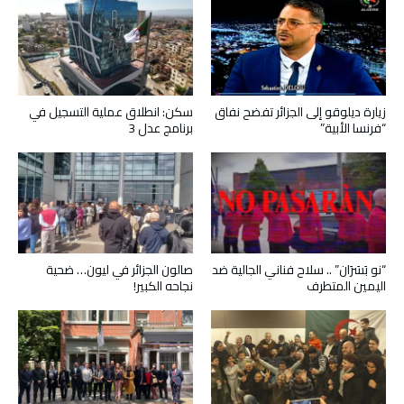
زيارة ديلوقو إلى الجزائر تفضح نفاق
سكن: انطلاق عملية التسجيل في
“فرنسا الأبية”
برنامج عدل 3
“نو بَسَرَان” .. سلاح فناني الجالية ضد
صالون الجزائر في ليون… ضحية
اليمين المتطرف
نجاحه الكبير!