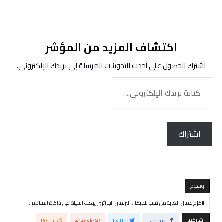
التحميل…
اكتشاف المزيد من المؤشر
اشترك للحصول على أحدث التدوينات المرسلة إلى بريدك الإلكتروني.
كتابة
بريدك
الإلكتروني...
اشتراك
‫‫‫‫وسوم‬
كرّم عمال الغربة من قلب بلجيكا.. البرلمان الجزائري يبعث الحياة في ذاكرة المناجم…
‫‫ شاركها‬
Reddit
Google+
Twitter
Facebook