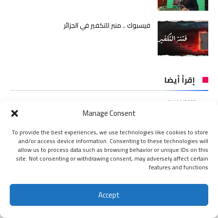
فيسبوك .. منبر للتكفير في الجزائر
إقرأ أيضا
04/11/2025
Manage Consent
بوريطة يستنجد بالجزائر… والمخزن غارق في المتاهات والمخاطر
14/07/2025
To provide the best experiences, we use technologies like cookies to store
عدل 2 – مشروع 10507 مسكن: الأشغال تتعثر والآجال تتبخر!
and/or access device information. Consenting to these technologies will
allow us to process data such as browsing behavior or unique IDs on this
01/10/2025
site. Not consenting or withdrawing consent, may adversely affect certain
يعقوبي في فخ التطبيع… “المؤشر” تكشف المستور
features and functions.
07/09/2025
إخوان حمس يورطون الجزائر في تطبيع برلماني مع الكيان الصهيوني!
Accept
اشتراك