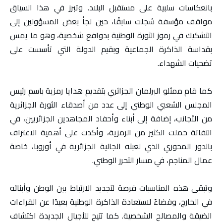
بانعكاسات سلبية على مستقبل البلاد. وتبرز في هذا السياق
مواقف مؤسفة سُجلت سابقًا، حين لجأ بعض المسؤولين إلى
التشكيك في رموز الثورة الوطنية بدوافع شخصية، وهو ما يمس
بقداسة الذاكرة الجماعية وبقيم الدولة التي تأسست على
تضحيات الشهداء.
كما قام ممثلو البرلمان الجزائري بتقديم هدايا رمزية باسم رئيس
المجلس الشعبي الوطني إلى عدد من أصدقاء الثورة الجزائرية
من الأجانب، إضافة إلى أبناء وأحفاد المجاهدين الجزائريين، في
التفاتة حملت الكثير من الرمزية، وأكدت على أهمية الاعتراف
بالدور المحوري الذي لعبته الجالية الجزائرية في أوروبا، خاصة
عمال المناجم، في مسار التحرر الوطني.
وتبقى هذه المناسبات فرصة لتجديد الارتباط بين الوطن وأبنائه
في الخارج، وفضاءً لاستعادة الذاكرة الوطنية بعيدًا عن القراءات
الضيقة والمصالح الشخصية. كما تتيح للأجيال الجديدة اكتشاف