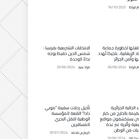
ر فراط
16/10/2025
اهلها لخطورة جماعة
الانتخابات التشريعية بفرنسا :
د الإرهابية.. بلجيكا تُهدد
شمس الدين حفيظ يوجه
ها وأمن الجزائر
نداءً للوحدة
ر فراط
06/06/2024
مراد سيد
29/06/2024
ء الجالية الجزائرية
تأجيل رحلات سفينة “موبي
قيمة بالخارج من كبار
دادا” التابعة للمؤسسة
سن يستكشفون مواقع
الوطنية للنقل البحري
عية وأثرية عبر عدة
للمسافرين
يات من الوطن
كريم بن محمد
30/07/2024
رير/ واج
10/06/2024