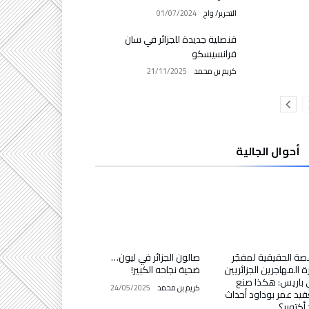
التحرير/ واج
01/07/2024
قنصلية جديدة للجزائر في سان
فرانسيسكو
كريم بن محمد
21/11/2025
أحوال الجالية
صة الحقيقية لمفجّر
صالون الجزائر في ليون…
ة المهاجرين الجزائريين
ضحية نجاحه الكبير!
باريس: هكذا صنع
كريم بن محمد
24/05/2025
قيد عمر بوداود أحداث
؟