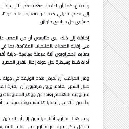
والدفاع. كما أن اعتماد صيغة حكم ذاتي داخل 
إلى نظام فيدرالي كما هو متعارف عليه دوليًا،
مستوى حل سياسي متوازن.
إضافة إلى ذلك، يرى متابعون أن من الصعب عل
على إقليم الصحراء بالصلاحيات المقترحة، بما في
يعتبره الصحراويون آلية هيمنة سياسية–دينية تُف
أداة ضبط وسيطرة بدل كونه إطارًا لتقرير المصير.
ومن المرتقب أن تُعرض هذه الوثيقة في جولة لا
خلال الشهر القادم. ويرى مراقبون أن الفترة الفا
عبر توجيه الاهتمام بعيدًا عن جوهر المفاوضات و
بدلًا من ذلك على قضايا هامشية وشخصية، في أسلو
وفي هذا السياق، أشار مراقبون إلى أن المخزن ال
تجاهل ذكر جبهة البوليساريو في سياق المفاوضا