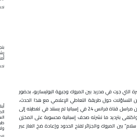
لخض
بتج
رشا
أمن
لخض
شرة التي جرت في مدريد بين المروك وجبهة البوليساريو، بحضور
من التساؤلات حول طريقة التعاطي الإعلامي مع هذا الحدث،
أبنا
خاصة من طرف بعض المنابر الدولية. فقد لوحظ أن مراسل قناة فرانس 24 في إسبانيا لم يستند في تغطيته إلى
الم
اكتفى بترديد ما نشرته صحف إسبانية محسوبة على المخزن
ال
طبي
ام” بين المروك والجزائر لفتح الحدود وإعادة ضخ الغاز عبر
ولا
التح