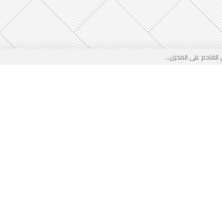
لقادم على المخزن...
 بوجه جديد...
لأطفال الجزائر؟...
من جديد… فهل تتدخل السلطة قبل...
 لفضيحة بيتكوفيتش المدفوعة من...