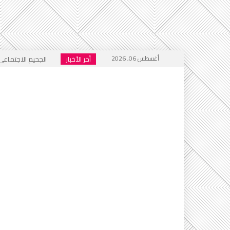
أغسطس 06, 2026
أخر الأخبار
الجحيم الاجتماعي ا
خطاب التكفير يعود
أي أحاديث ستُدرَّس 
التطرف يرفع رأسه 
إعلام العار يصفّق