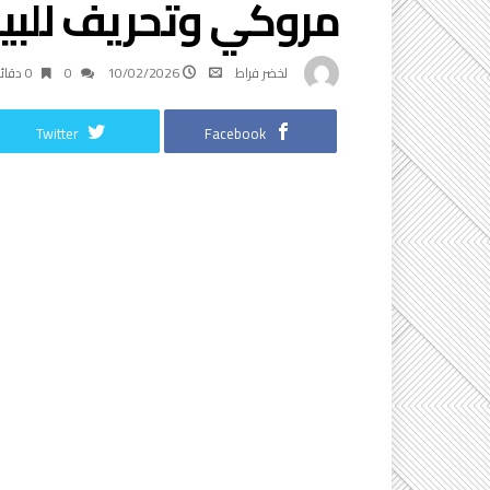
مروكي وتحريف للبيا
لخضر فراط
10/02/2026
0
0 ‫دقائق‬
Twitter
Facebook