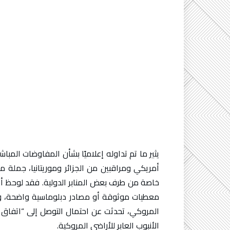
يثير ما تم تداوله إعلاميًا بشأن المفاوضات المبا
أمريكي ومراقبين من الجزائر وموريتانيا، جملة 
معطيات موثوقة أو مصادر دبلوماسية واضحة، و
المروكي، تحدثت عن احتمال التوصل إلى “اتفاق سل
الأنبوب العابر للأراضي المروكية.