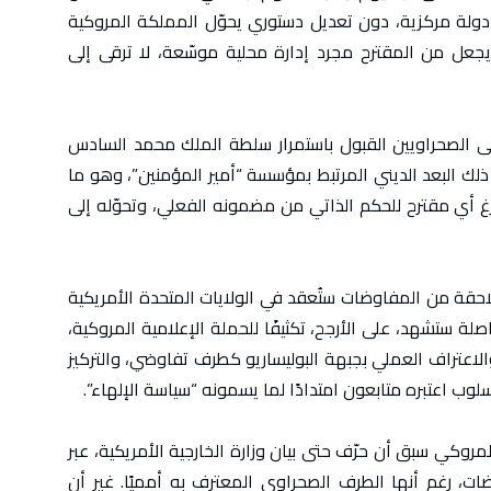
دولة مركزية، دون تعديل دستوري يحوّل المملكة المروكية
 يجعل من المقترح مجرد إدارة محلية موسّعة، لا ترقى إلى
ى الصحراويين القبول باستمرار سلطة الملك محمد السادس
 ذلك البعد الديني المرتبط بمؤسسة “أمير المؤمنين”، وهو ما
رغ أي مقترح للحكم الذاتي من مضمونه الفعلي، وتحوّله إلى
حقة من المفاوضات ستُعقد في الولايات المتحدة الأمريكية
صلة ستشهد، على الأرجح، تكثيفًا للحملة الإعلامية المروكية،
الاعتراف العملي بجبهة البوليساريو كطرف تفاوضي، والتركيز
ب اعتبره متابعون امتدادًا لما يسمونه “سياسة الإلهاء”.
مروكي سبق أن حرّف حتى بيان وزارة الخارجية الأمريكية، عبر
ت، رغم أنها الطرف الصحراوي المعترف به أمميًا. غير أن