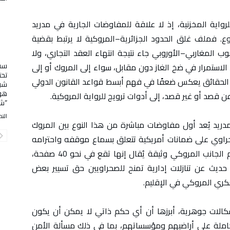
لرواية المخزنية، إذ لا علاقة للمفاوضات الجارية في مدريد
ع. فملف غلق الحدود الجزائرية–المروكية لا يرتبط بقضية
وب المغاربي–الأوروبي جاء نتيجة انتهاء العقد التجاري، ولا
سفا
ة، الاستمرار في ضخ الغاز دون مقابل، سواء إلى المروك أو إلى
تحت
 الحقائق يعكس ضعفًا في فهم أبسط قواعد القانون الدولي
شبا
هول
 عن قصد أو غير قصد، إلى أدوات ترويج للرواية المروكية.
“شا
التح
ريد يُعد أول مفاوضات مباشرة من هذا النوع بين المروك
حراوي على ضمانات أمريكية تتعلق بسماع موقفه واحترامه
داخل المسار التفاوضي. وخلال هذه الجولة، قدّم الجانب المروكي وثيقة يُقال إنها تقع في نحو 40 صفحة،
 حديث عن تنازلات إدارية تمنح للصحراويين حق تسيير بعض
كري المروكي في الإقليم.
شكالات جوهرية، أبرزها أن أي حكم ذاتي لا يمكن أن يكون
كاملة على أراضيهم ومؤسساتهم، بما في ذلك مسألة الأمن