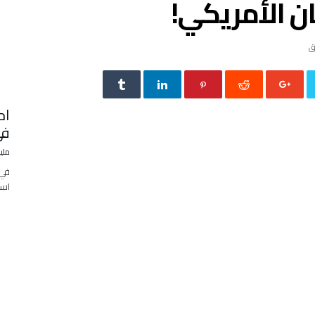
ن الأمريكي!
اح
في
ملي
في 
است