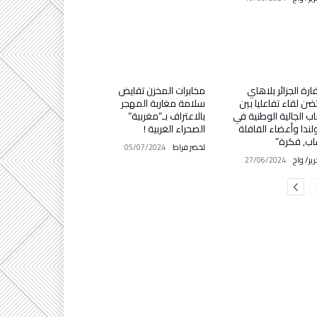
رة الجزائر بلاهاي
مخابرات المخزن تقايض
ضن لقاء تفاعليا بين
سلامة مغاربة المهجر
ب الجالية الوطنية في
بالاعتراف بـ”مغربية”
ندا وأعضاء القافلة
الصحراء الغربية !
ب, فكرة”
لخضر فراط
05/07/2024
رير/ واج
27/06/2024