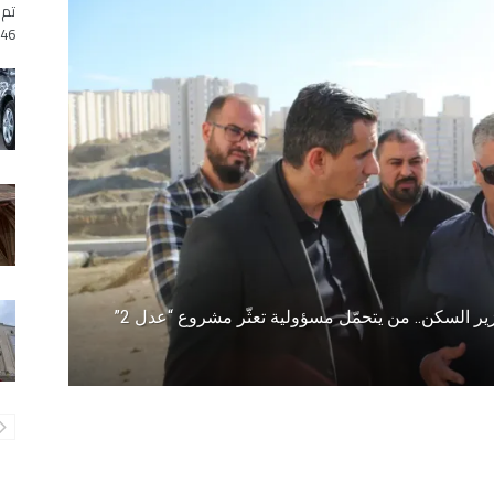
تم 
1446 هجري لوكالات 
13 سنة من المعاناة ومطالب بتدخل عاجل لوزير السكن.. من يتحمّل مسؤولية تعثّر مشروع “عدل 2”