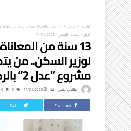
‫الرئيسية‬
الأولى
13 سنة من المعاناة ومطالب بتدخل عاجل لوزير السكن.. من يتحمّل مسؤولية تعثّر مشروع “عدل 2” بالرحمانية؟
الأولى
-
الحدث
-
الوطني
-
17/01/2026
13 سنة من المعانا
لوزير السكن.. من يت
مشروع “عدل 2” بالرحمانية؟
عزالدين الباجي
17/01/2026
0
0 ‫دقائق‬
Twitter
Facebook