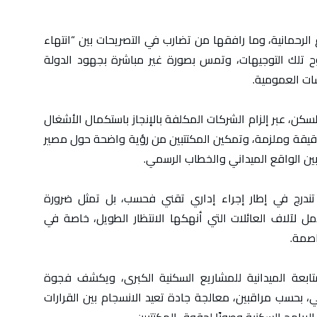
رحمانية، وما رافقها من تضارب في التصريحات بين “انتهاء
 روح تلك التوجيهات، وتمس بصورة غير مباشرة بجهود الدولة
ات العمومية.
السكن، عبر إلزام الشركات المكلفة بالإنجاز باستكمال الأشغال
 دقيقة وملزمة، وتمكين المكتتبين من رؤية واضحة حول مصير
ن الواقع الميداني والخطاب الرسمي.
 تندرج في إطار إجراء إداري تقني فحسب، بل تمثل ضرورة
مل لآلاف العائلات التي أنهكها الانتظار الطويل، خاصة في
ابعة الميدانية للمشاريع السكنية الكبرى، ويكشف فجوة
 بحسب مراقبين، معالجة جادة تعيد الانسجام بين القرارات