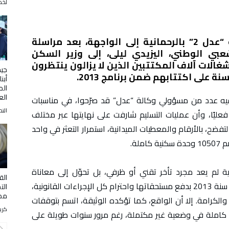
لخض
عاد ملف مشروع 10507 سكن بصيغة “عدل 2” بالرحمانية إلى الواجهة، بعد مراسلة
عبي الوطني، اليزيدي ليلى، إلى وزير السكن
غالات آلاف المكتتبين الذين لا يزالون ينتظرون
جي
أبن
الم
الع
فيه عدد من مسؤولي وكالة “عدل” قد صرّحوا، في مناسبات
التح
أن برنامج “عدل 2” قد انتهى فعليًا، وأن عمليات التسليم شارفت على نهايتها عبر مختلف
 لتفضح، بالأرقام والمعطيات الميدانية، استمرار التعثر في واحد
لة.
لم يعد مجرد تأخر تقني أو ظرفي، بل تحوّل إلى معاناة
الق
اجتماعية حقيقية لآلاف العائلات، التي التزمت منذ سنة 2013 بدفع مستحقاتها واحترام كل الإجراءات القانونية،
الت
مصا
لكرامة. إلا أن الواقع، كما تؤكده الوثيقة، اتسم بتوقفات
كري
ت كاملة في وضعية غير مكتملة، رغم مرور سنوات طويلة على