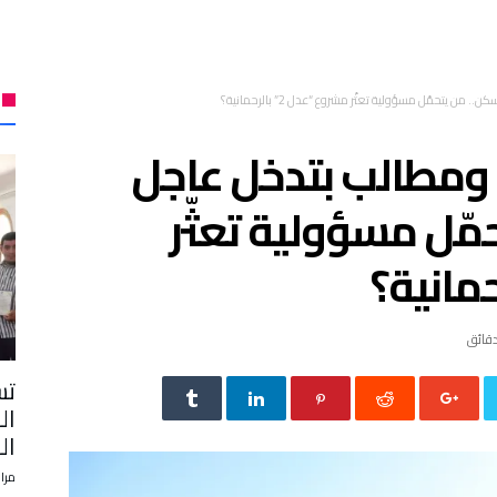
ة ومطالب بتدخل عاجل
حمّل مسؤولية تعثّر
تس
ال
ال
مرا