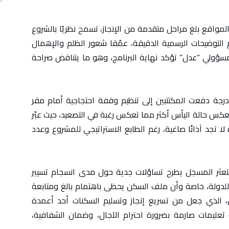
 المواقع بلغ مراحل متقدمة من الإنجاز، تسمح نظريًا بالشروع
م التوضيحات الرسمية الدقيقة، عمّقا شعور الظلم والإهمال
سؤولي “عدل” تؤكد نهاية البرنامج، وهو ما يتناقض صراحة
درجة دفعت المكتتبين إلى تنظيم وقفة احتجاجية أمام مقر
 10 جانفي 2026، في خطوة تعكس حالة اليأس أكثر مما تعكس رغبة في التصعيد، حيث عبّر
تجد آذانًا صاغية، رغم الطابع الاستراتيجي للمشروع وعدد
لتعثر المسجل يطرح تساؤلات جدية حول مدى انسجام تسيير
للدولة، خاصة وأن ملف السكن يحظى باهتمام بالغ ومتابعة
 الذي جعل من تسريع إنجاز وتسليم السكنات أحد أعمدة
 تعليمات صارمة بضرورة احترام الآجال، وضمان الشفافية،