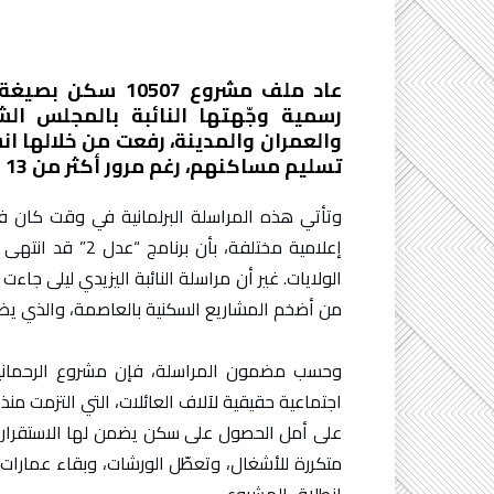
رسمية وجّهتها النائبة بالمجلس الش
والعمران والمدينة، رفعت من خلالها انش
تسليم مساكنهم، رغم مرور أكثر من 13 سنة على اكتتابهم ضمن برنامج 2013.
وتأتي هذه المراسلة البرلمانية في وقت كان 
إعلامية مختلفة، ب
الولايات. غير أن مراسلة النائبة اليزيدي ليلى جاءت
من أضخم المشاريع السكنية بالعاصمة، والذي يضم 10507 وحدة سكنية كام
وحسب مضمون المراسلة، فإن مشروع الرحمانية 
على أمل الحصول على سكن يضمن لها الاستقرار وا
متكررة للأشغال، وتعطّل الورشات، وبقاء عمارا