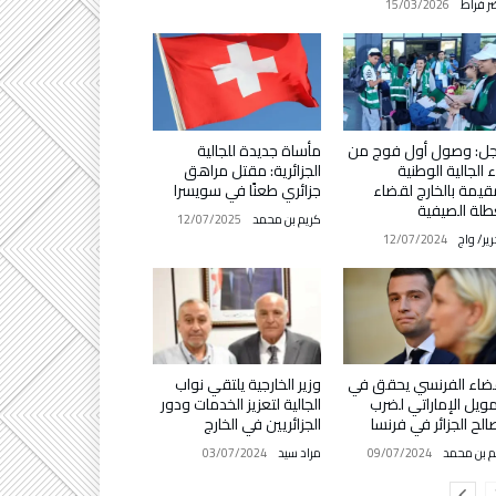
ر فراط
15/03/2026
جل: وصول أول فوج من
مأساة جديدة للجالية
اء الجالية الوطنية
الجزائرية: مقتل مراهق
قيمة بالخارج لقضاء
جزائري طعنًا في سويسرا
طلة الصيفية
كريم بن محمد
12/07/2025
رير/ واج
12/07/2024
ضاء الفرنسي يحقق في
وزير الخارجية يلتقي نواب
مويل الإماراتي لضرب
الجالية لتعزيز الخدمات ودور
لح الجزائر في فرنسا
الجزائريين في الخارج
م بن محمد
09/07/2024
مراد سيد
03/07/2024