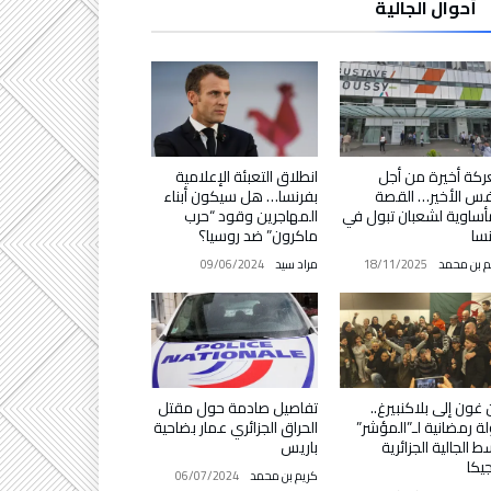
أحوال الجالية
كة أخيرة من أجل
انطلاق التعبئة الإعلامية
فس الأخير… القصة
بفرنسا… هل سيكون أبناء
أساوية لشعبان تبول في
المهاجرين وقود “حرب
سا
ماكرون” ضد روسيا؟
م بن محمد
18/11/2025
مراد سيد
09/06/2024
غون إلى بلاكنبيرغ..
تفاصيل صادمة حول مقتل
ة رمضانية لـ”المؤشر”
الحراق الجزائري عمار بضاحية
 الجالية الجزائرية
باريس
جيكا
كريم بن محمد
06/07/2024