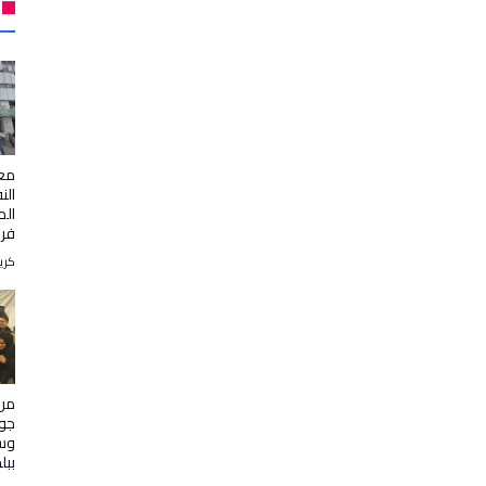
معر
الن
الم
فرن
كري
من 
جول
وسط
ببل