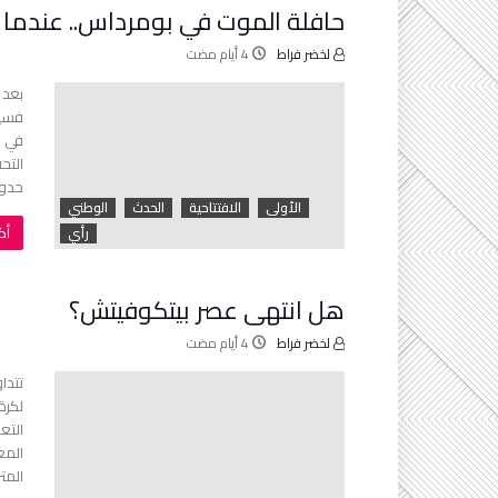
حافلة الموت في بومرداس.. عندما يصب
لخضر فراط
فسيح
في ح
التح
حدود
الأولى
الافتتاحية
الحدث
الوطني
‫‬
رأي
هل انتهى عصر بيتكوفيتش؟
لخضر فراط
تتدا
لكرة
التع
المع
المت