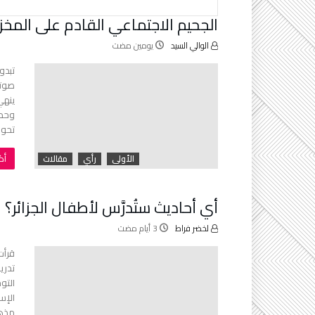
الجحيم الاجتماعي القادم على المخز
الوالي السيد
‫‫‫‏‫يومين مضت‬
تبدو
صوته
ينهي
وحدو
تحول
‫‬
الأولى
رأي
مقالات
أي أحاديث ستُدرَّس لأطفال الجزائر؟
لخضر فراط
قرأت
تدري
التو
الإس
مذه