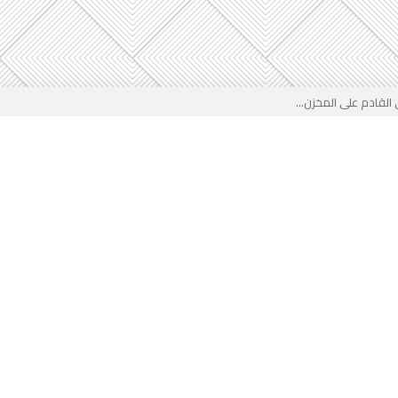
لقادم على المخزن...
 بوجه جديد...
لأطفال الجزائر؟...
من جديد… فهل تتدخل السلطة قبل...
 لفضيحة بيتكوفيتش المدفوعة من...