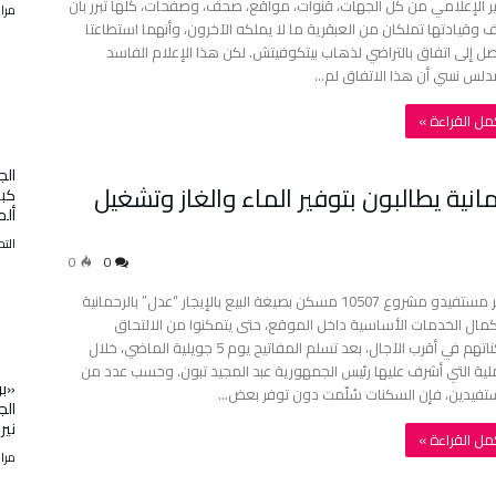
رير الإعلامي من كل الجهات، قنوات، مواقع، صحف، وصفحات، كلها تبرر بأن
مرا
ف وقيادتها تملكان من العبقرية ما لا يملكه الآخرون، وأنهما استطاعتا
صل إلى اتفاق بالتراضي لذهاب بيتكوفيتش. لكن هذا الإعلام الفاسد
دلس نسي أن هذا الاتفاق لم…
أكمل القراءة »
الج
ل بالرحمانية يطالبون بتوفير الماء والغاز وتشغيل
كبي
ألما
التح
0
0
ينتظر مستفيدو مشروع 10507 مسكن بصيغة البيع بالإيجار “عدل” بالرحمانية
مال الخدمات الأساسية داخل الموقع، حتى يتمكنوا من الالتحاق
بسكناتهم في أقرب الآجال، بعد تسلم المفاتيح يوم 5 جويلية الماضي، خلال
لية التي أشرف عليها رئيس الجمهورية عبد المجيد تبون. وحسب عدد من
«بو
تفيدين، فإن السكنات سُلّمت دون توفر بعض…
الج
نير
أكمل القراءة »
مرا