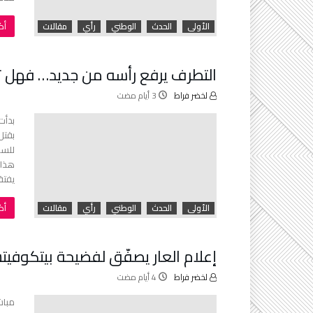
‫‬
الأولى
الحدث
الوطني
رأي
مقالات
التطرف يرفع رأسه من جديد… فهل تت
لخضر فراط
بدأت
بقتل
للسا
هذا 
يفتق
‫‬
الأولى
الحدث
الوطني
رأي
مقالات
إعلام العار يصفّق لفضيحة بيتكوفيت
لخضر فراط
مباش