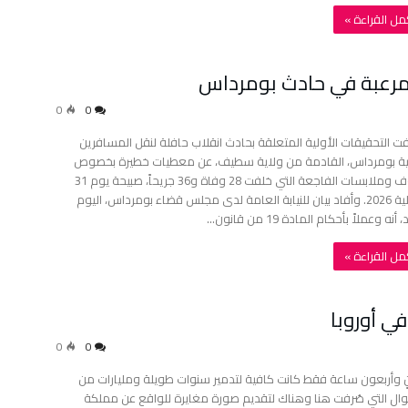
أكمل القراءة »
0
0
 التحقيقات الأولية المتعلقة بحادث انقلاب حافلة لنقل المسافرين
ية بومرداس، القادمة من ولاية سطيف، عن معطيات خطيرة بخصوص
ظروف وملابسات الفاجعة التي خلفت 28 وفاة و36 جريحاً، صبيحة يوم 31
جويلية 2026. وأفاد بيان للنيابة العامة لدى مجلس قضاء بومرداس، اليوم
 أنه وعملاً بأحكام المادة 19 من قانون…
أكمل القراءة »
ي أوروبا
0
0
ٍ وأربعون ساعة فقط كانت كافية لتدمير سنوات طويلة ومليارات من
وال التي صُرفت هنا وهناك لتقديم صورة مغايرة للواقع عن مملكة