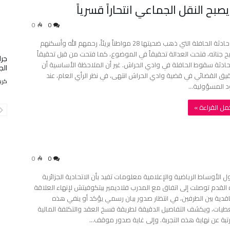
ح النقل الجماعي انتحاراً قسرياً
0
0
بعد حادثة الحافلة التي ذهب ضحيتها 28 مواطناً بريئاً، رحمهم الله وأسكنهم
 جناته، فتحت العدالة تحقيقاً في الموضوع، كما فتحت من قبل تحقيقاً
جرا
ادثة سقوط الحافلة في وادي الحراش. غير أن الملاحظة الأساسية أن
الج
قيق القضائي في قضية وادي الحراش انتهى، في نظر الرأي العام، عند
كري
 المسؤولية…
أكمل القراءة »
0
0
ول الأوساط الرياضية والإعلامية معلومات تفيد بأن الاتحادية الجزائرية
 القدم توصلت إلى اتفاق مع المدرب فلاديمير بيتكوفيتش لإنهاء العلاقة
اقدية بين الطرفين، في انتظار صدور بيان رسمي يؤكد أو ينفي هذه
طيات، ويكشف التفاصيل الدقيقة لطريقة فسخ العقد والتكلفة المالية
رتبة عن نهاية هذه التجربة. وإلى غاية صدور موقف…