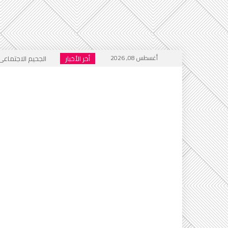
أغسطس 08, 2026
أخر الأخبار
الجحيم الاجتماعي ا
خطاب التكفير يعود
أي أحاديث ستُدرَّس 
التطرف يرفع رأسه 
إعلام العار يصفّق