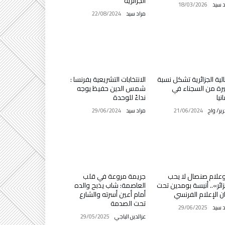
الجزائرية
د سيد
18/03/2026
مراد سيد
22/08/2024
الية الجزائرية تشكل نسبة
الانتخابات التشريعية بفرنسا :
رة من السجناء في
شمس الدين حفيظ يوجه
نيا
نداءً للوحدة
رير/ واج
21/06/2024
مراد سيد
29/06/2024
علام صنصال لا يحب
جريمة مروعة في قلب
زائر».. أنيسة بومدين تحت
العاصمة: شاب يذبح والده
ان الإعلام الفرنسي
أمام أعين أسرته والشارع
تحت الصدمة
د سيد
29/06/2025
عزالدين الباجي
29/05/2025