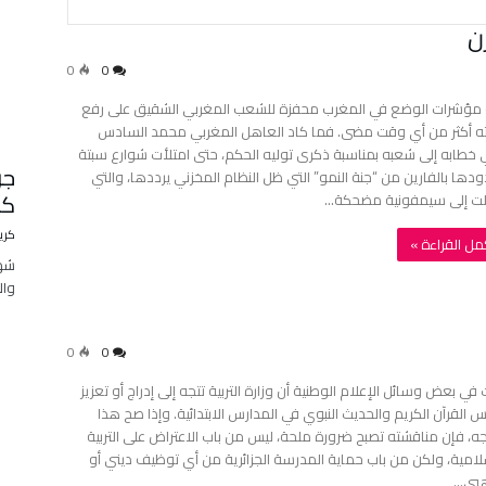
ن
0
0
 مؤشرات الوضع في المغرب محفزة للشعب المغربي الشقيق على رفع
 أكثر من أي وقت مضى. فما كاد العاهل المغربي محمد السادس
 خطابه إلى شعبه بمناسبة ذكرى توليه الحكم، حتى امتلأت شوارع سبتة
جر
دها بالفارين من “جنة النمو” التي ظل النظام المخزني يرددها، والتي
كل
ت إلى سيمفونية مضحكة…
كري
أكمل القراءة »
شهد
وال
0
0
 في بعض وسائل الإعلام الوطنية أن وزارة التربية تتجه إلى إدراج أو تعزيز
س القرآن الكريم والحديث النبوي في المدارس الابتدائية. وإذا صح هذا
جه، فإن مناقشته تصبح ضرورة ملحة، ليس من باب الاعتراض على التربية
لامية، ولكن من باب حماية المدرسة الجزائرية من أي توظيف ديني أو
بي…