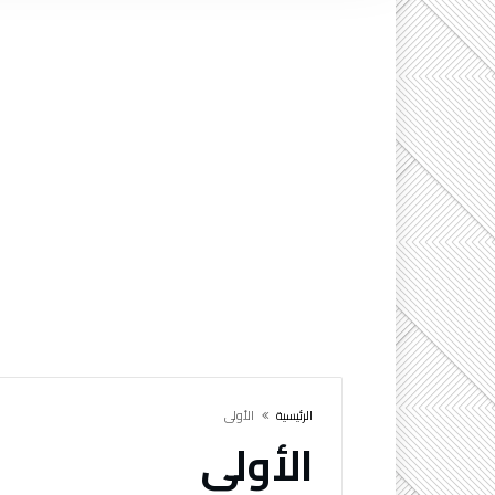
‫الرئيسية‬
الأولى
الأولى