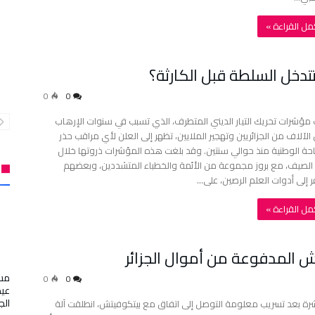
أكمل القراءة »
دخل السلطة قبل الكارثة؟
0
0
 مؤشرات تحريك التيار الديني المتطرف، الذي تسبب في سنوات الإرهاب
 الآلاف من الجزائريين وتهجير الملايين، تظهر إلى العلن لأي مراقب حذر
حة الوطنية منذ حوالي سنتين. وقد بلغت هذه المؤشرات ذروتها خلال
الصيف، مع بروز مجموعة من الأئمة والخطباء المتشددين، وبعضهم
ر إلى أدوات العلم الرصين، على…
أكمل القراءة »
ش المدفوعة من أموال الجزائر
مسج
0
0
عيد
الجمعة
رة بعد تسريب معلومة التوصل إلى اتفاق مع بيتكوفيتش، انطلقت آلة