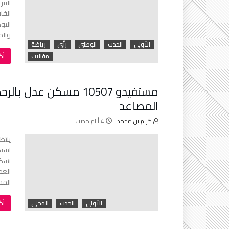
التب
الفا
التو
والم
الأولى
الحدث
الوطني
رأي
رياضة
‫‬
مقالات
مستفيدو 10507 مسكن عد
المصاعد
كريم بن محمد
استك
العم
المس
‫‬
الأولى
الحدث
المحلي