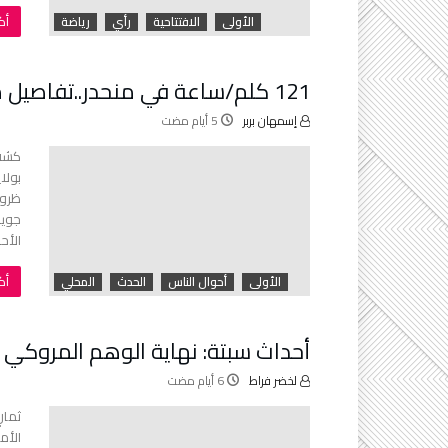
‫‬
الأولى
الافتتاحية
رأي
رياضة
121 كلم/ساعة في منحدر..تفاصيل مرعبة في حادث بومرداس
إسمهان بربر
كشفت
بولا
الأحد،
‫‬
الأولى
أحوال الناس
الحدث
المحلي
أحداث سبتة: نهاية الوهم المروكي ف
لخضر فراط
ثمان
الأم