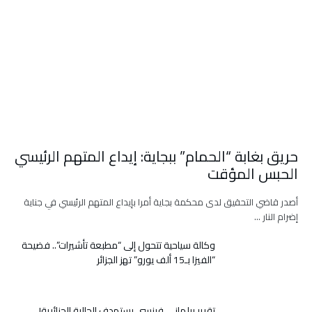
حريق بغابة “الحمام” ببجاية: إيداع المتهم الرئيسي
الحبس المؤقت
أصدر قاضي التحقيق لدى محكمة بجاية أمرا بإيداع المتهم الرئيسي في جناية
إضرام النار …
وكالة سياحية تتحول إلى “مطبعة تأشيرات”.. فضيحة
“الفيزا بـ15 ألف يورو” تهز الجزائر
تقرير برلماني فرنسي يستهدف الجالية الجزائرية!