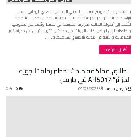
رافقت جريدة “المؤشر” نائب الجالية في المجلس الشعبي الوطني السيد
إبراهيم دخينات في جولة رمضانية ميدانية اخترقت صمت المدن الفلامانية
لتُنصت إلى أصوات الجالية الجزائرية المقيمة في بلجيكا، وتُعيد نقل همومها
وتطلعاتها إلى الوطن. كانت الجولة على محطتين اثنتين؛ الأولى في مدينة غون
الفلامانية والثانية في مدينة بلاكنبيرغ الساحلية، وبين…
‫أكمل القراءة »‬
انطلاق محاكمة حادث تحطم رحلة “الجوية
الجزائر” AH5017 في باريس
كريم بن محمد
09/03/2026
0
0