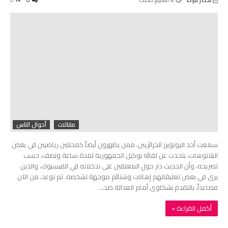
مقالات
أحوال الناس
سمعت أحد اليوتوبرز الجزائريين، ممن يظهرون أيضاً كمحللين رياضيين في بعض
البلاتوهات، يتحدث عن لقائه بوكيل الجمهورية لمدة ساعة ونصف، حسب
تصريحه، وأن الحديث دار حول المعلقين على تدخلاته في الفيسبوك، والذين
يرى في بعض تعليقاتهم إهانات وشتائم موجهة لشخصه. ثم توعد، من الآن
فصاعداً، بالتقدم بشكاوى أمام العدالة ضد…
‫أكمل القراءة »‬