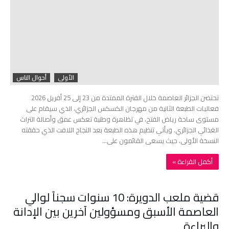
الأولى
أحوال الناس
تحتضن الجزائر العاصمة خلال الفترة الممتدة من 23 إلى 25 أفريل 2026
فعاليات الطبعة الثانية من مهرجان الكسكس الجزائري، الذي سيقام على
مستوى ساحة رياض الفتح، في تظاهرة وطنية تعكس عمق وأصالة التراث
الغذائي الجزائري. ويأتي تنظيم هذه الطبعة بعد النجاح اللافت الذي حققته
النسخة الأولى، حيث يسعى القائمون على…
‫أكمل القراءة »‬
قضية ملعب الدويرة: 10 سنوات سجناً لوالي
العاصمة الأسبق ومسؤولين آخرين بين الإدانة
والبراءة