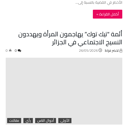
الأخطر في القضية بالنسبة إلى…
‫أكمل القراءة »‬
أئمة “تيك توك” يهاجمون المرأة ويهددون
النسيج الاجتماعي في الجزائر
لخضر فراط
26/05/2026
0
0
الأولى
أحوال الناس
رأي
مقالات