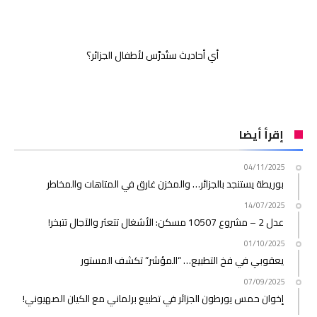
أي أحاديث ستُدرَّس لأطفال الجزائر؟
إقرأ أيضا
04/11/2025
بوريطة يستنجد بالجزائر… والمخزن غارق في المتاهات والمخاطر
14/07/2025
عدل 2 – مشروع 10507 مسكن: الأشغال تتعثر والآجال تتبخر!
01/10/2025
يعقوبي في فخ التطبيع… “المؤشر” تكشف المستور
07/09/2025
إخوان حمس يورطون الجزائر في تطبيع برلماني مع الكيان الصهيوني!