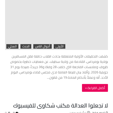
الأولى
أحوال الناس
الحدث
المحلي
كشفت التحقيقات الأولية المتعلقة بحادث انقلاب حافلة لنقل المسافرين
بولاية بومرداس، القادمة من ولاية سطيف، عن معطيات خطيرة بخصوص
ظروف وملابسات الفاجعة التي خلفت 28 وفاة و36 جريحاً، صبيحة يوم 31
جويلية 2026. وأفاد بيان للنيابة العامة لدى مجلس قضاء بومرداس، اليوم
الأحد، أنه وعملاً بأحكام المادة 19 من قانون…
‫أكمل القراءة »‬
لا تجعلوا العدالة مكتب شكاوى للفيسبوك
لخضر فراط
0
0