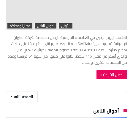
الأولى
أحوال الناس
قضايا ومحاكم
انطلقت اليوم الإثنين في العاصمة الفرنسية باريس محاكمة شركة الطيران
الإسبانية “سويفت إير” (Swiftair)، وذلك بعد مرور اثني عشر عامًا على حادث
تحطم طائرة الرحلة AH5017 التابعة للخطوط الجوية الجزائرية شمال مالي،
والذي أسفر عن مقتل 116 شخصًا كانوا على متنها، من بينهم 54 فرنسيًا وعدد
من الجنسيات الأخرى. ويعد…
‫أكمل القراءة »‬
‫الصفحة التالية‬
أحوال الناس