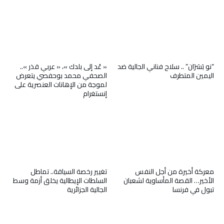
“نو بَسَرَان” .. سلاح فناني الجالية ضد
« عُد إلى بلدك »، « عربي قذر »..
اليمين المتطرف
الصحفي محمد بوحفصي يتعرض
لموجة من الإهانات العنصرية على
إنستغرام
معركة أخيرة من أجل النفس
تغيير رخصة السياقة.. تماطل
الأخير… القصة المأساوية لشعبان
السلطات الإيطالية يخلق أزمة وسط
تبول في فرنسا
الجالية الجزائرية