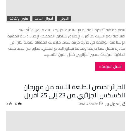
الأولى
أحوال الجالية
فنون وثقافة
تنظم جمعية “ذاكرة المقبرة الإسلامية لجزيرة سانت مارغريت” أمسية
افتتاحية يوم السبت 25 أفريل لإطلاق نشاطها المخصص لإحياء ذاكرة المقبرة
الإسلامية الواقعة في جزيرة جزيرة سانت مارغريت المقابلة لمدينة كان، في
مبادرة تحمل بعدًا تاريخيًا وثقافيًا يتجاوز الطابع المحلي، ليطرح من جديد ملف
الذاكرة المرتبطة بمصير الجزائريين خلال القرن التاسع…
‫أكمل القراءة »‬
الجزائر تحتضن الطبعة الثانية من مهرجان
الكسكس الجزائري من 23 إلى 25 أفريل
إسمهان بربر
08/04/2026
0
0