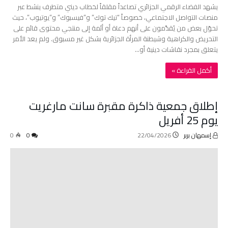
يشهد الفضاء الرقمي الجزائري تصاعداً مقلقاً لخطاب ديني متطرف ينشط عبر
منصات التواصل الاجتماعي، خصوصاً “تيك توك” و”فيسبوك” و”يوتيوب”، حيث
تحوّل بعض من يُقدَّمون على أنهم دعاة أو أئمة إلى منتجي محتوى قائم على
التحريض والكراهية وشيطنة المرأة الجزائرية بشكل غير مسبوق. ولم يعد الأمر
يتعلق بمجرد نقاشات دينية أو…
‫أكمل القراءة »‬
إطلاق جمعية ذاكرة مقبرة سانت مارغريت
يوم 25 أفريل
إسمهان بربر
22/04/2026
0
0