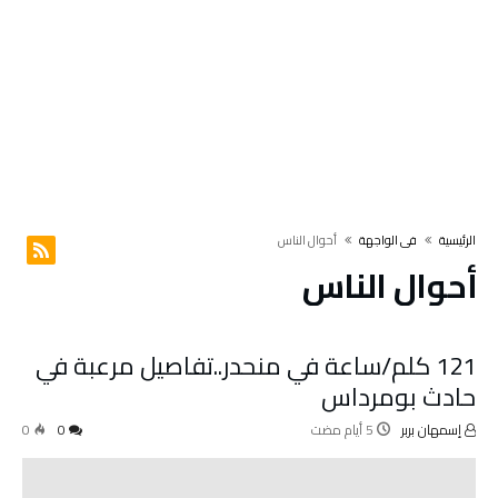
‫الرئيسية‬
في الواجهة
أحوال الناس
أحوال الناس
121 كلم/ساعة في منحدر..تفاصيل مرعبة في
حادث بومرداس
إسمهان بربر
0
0