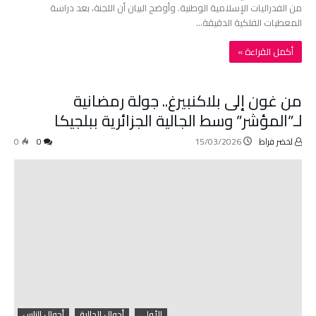
من الفدراليات الإسلامية الوطنية. وأوضح البيان أن اللجنة، بعد دراسة
المعطيات الفلكية الدقيقة…
‫أكمل القراءة »‬
من غون إلى بلاكنبيرغ.. جولة رمضانية
لـ”المؤشر” وسط الجالية الجزائرية ببلجيكا
لخضر فراط
15/03/2026
0
0
الأولى
أحوال الجالية
أحوال الناس