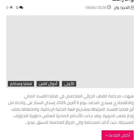
التحرير/ واج
06/04/2026
0
0
الأولى
أحوال الناس
قضايا ومحاكم
شهدت محكمة القطب الجزائي المتخصص في قضايا الفساد المالي
والاقتصادي بسيدي امحمد، يوم 6 أفريل 2026، إسدال الستار على واحدة من
أبرز قضايا الفساد المرتبطة بمشاريع البنية التحتية الرياضية، والمتعلقة بملف
إنجاز ملعب الدويرة. وقد جاءت الأحكام الصادرة لتعكس خطورة التجاوزات
المسجلة، حيث أدانت المحكمة والي الجزائر العاصمة الاسبق عبدو…
‫أكمل القراءة »‬