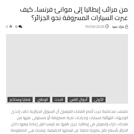
من مرائب إيطاليا إلى موانئ فرنسا.. كيف
عبرت السيارات المسروقة نحو الجزائر؟
مراد سيد
19/06/2026
0
0
الأولى
أحوال الناس
الحدث
الوطني
قضايا ومحاكم
كشفت محاكمة جرت أمام القضاء الفرنسي أن السوق الجزائرية كانت إحدى
الوجهات النهائية لسيارات ودراجات نارية مسروقة أو مستولى عليها من
شركات كراء وتمويل في إيطاليا، جرى نقلها عبر فرنسا قبل إعادة بيعها داخل
الجزائر بأسعار تقل بصورة لافتة عن قيمتها الحقيقية. وهذه هي المعلومة