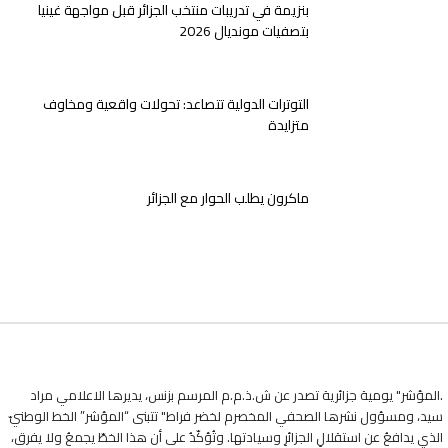
بنزيمة في تدريبات منتخب الجزائر قبل مواجهة غينيا
بتصفيات مونديال 2026
التوترات الدولية تتصاعد: تحولات واقعية ومخاوف
متزايدة
ماكرون يطلب الحوار مع الجزائر
.المؤشر" يومية جزائرية تصدر عن ش.ذ.م.م المرسم بزنس، يديرها الاعلامي مراد
سيد، ومسؤول نشرها الصحفي المخصرم لخضر فراط" تتبنى “المؤشر” الخط الوطنيّ
الذي يدافعُ عن استقلالِ الجزائرِ وسيادتها. وتُؤكّدُ على أن هذا الخطّ يجمعُ ولا يفرق،