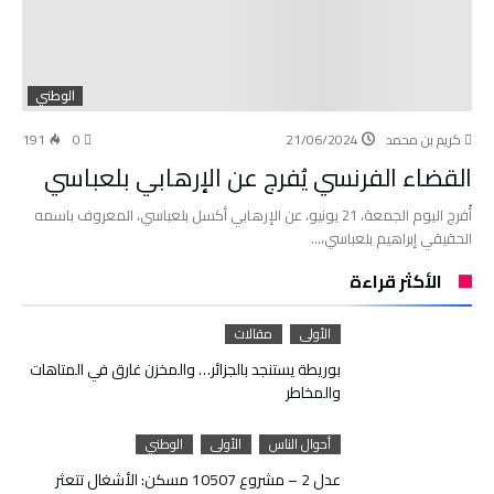
الوطني
كريم بن محمد
21/06/2024
0
191
القضاء الفرنسي يُفرج عن الإرهابي بلعباسي
أُفرج اليوم الجمعة، 21 يونيو، عن الإرهابي أكسل بلعباسي، المعروف باسمه
الحقيقي إبراهيم بلعباسي،…
الأكثر قراءة
الأولى
مقالات
بوريطة يستنجد بالجزائر… والمخزن غارق في المتاهات
والمخاطر
أحوال الناس
الأولى
الوطني
عدل 2 – مشروع 10507 مسكن: الأشغال تتعثر