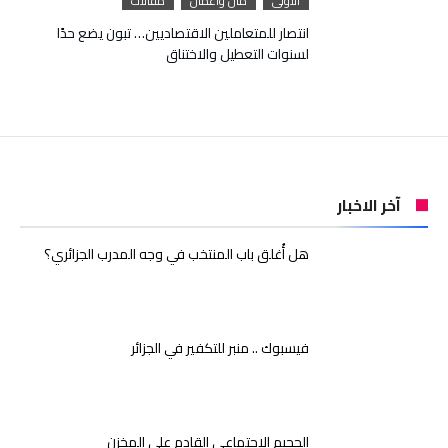
الأولى
مال واعمال
مقالات
انتصار للمتعاملين الاقتصاديين… تبون يضع حدًا
لسنوات التعطيل والاختناق
آخر الاخبار
هل أُغلق باب المنتخب في وجه المدرب الجزائري؟
فيسبوك .. منبر للتكفير في الجزائر
الجحيم الاجتماعي القادم على المخزن