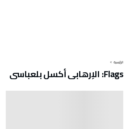
‫الرئيسية‬
Flags:
الإرهابي أكسل بلعباسي