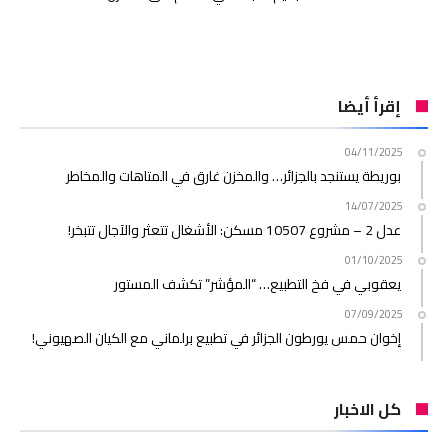
إقرأ أيضا
04/11/2025
بوريطة يستنجد بالجزائر… والمخزن غارق في المتاهات والمخاطر
14/07/2025
عدل 2 – مشروع 10507 مسكن: الأشغال تتعثر والآجال تتبخر!
01/10/2025
يعقوبي في فخ التطبيع… “المؤشر” تكشف المستور
07/09/2025
إخوان حمس يورطون الجزائر في تطبيع برلماني مع الكيان الصهيوني!
كل الاخبار