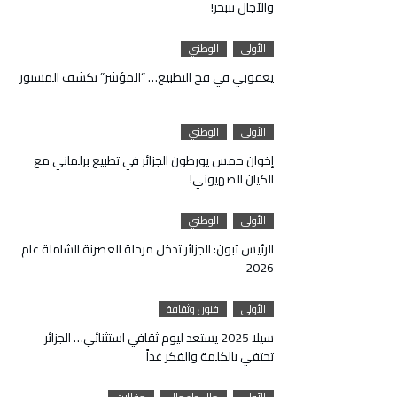
والآجال تتبخر!
الأولى
الوطني
يعقوبي في فخ التطبيع… “المؤشر” تكشف المستور
الأولى
الوطني
إخوان حمس يورطون الجزائر في تطبيع برلماني مع
الكيان الصهيوني!
الأولى
الوطني
الرئيس تبون: الجزائر تدخل مرحلة العصرنة الشاملة عام
2026
الأولى
فنون وثقافة
سيلا 2025 يستعد ليوم ثقافي استثنائي… الجزائر
تحتفي بالكلمة والفكر غداً