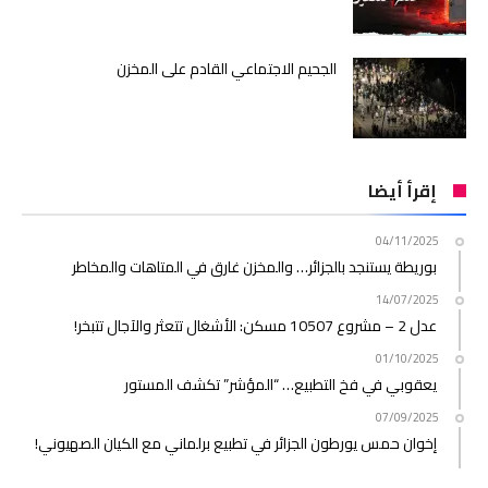
الجحيم الاجتماعي القادم على المخزن
إقرأ أيضا
04/11/2025
بوريطة يستنجد بالجزائر… والمخزن غارق في المتاهات والمخاطر
14/07/2025
عدل 2 – مشروع 10507 مسكن: الأشغال تتعثر والآجال تتبخر!
01/10/2025
يعقوبي في فخ التطبيع… “المؤشر” تكشف المستور
07/09/2025
إخوان حمس يورطون الجزائر في تطبيع برلماني مع الكيان الصهيوني!