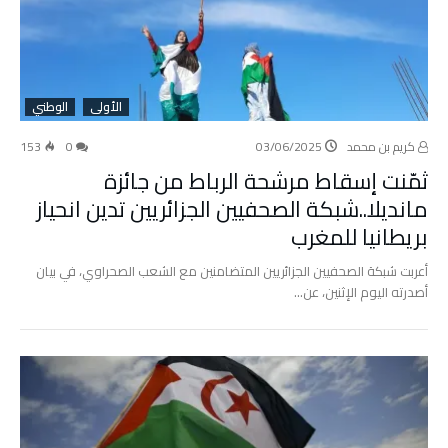
الأولى
الوطني
كريم بن محمد
03/06/2025
0
153
ثمّنت إسقاط مرشحة الرباط من جائزة
مانديلا..شبكة الصحفيين الجزائريين تدين انحياز
بريطانيا للمغرب
أعربت شبكة الصحفيين الجزائريين المتضامنين مع الشعب الصحراوي، في بيان
أصدرته اليوم الإثنين، عن…