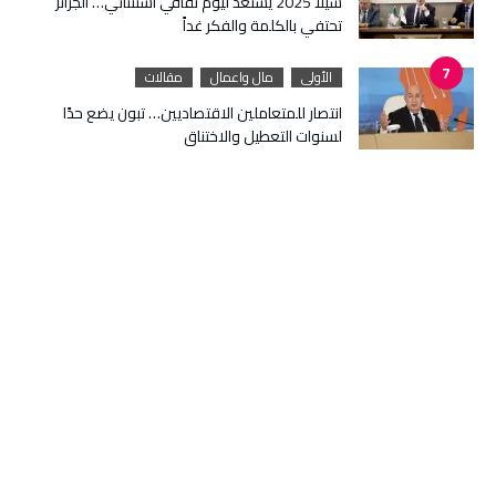
سيلا 2025 يستعد ليوم ثقافي استثنائي… الجزائر
تحتفي بالكلمة والفكر غداً
الأولى
مال واعمال
مقالات
انتصار للمتعاملين الاقتصاديين… تبون يضع حدًا
لسنوات التعطيل والاختناق