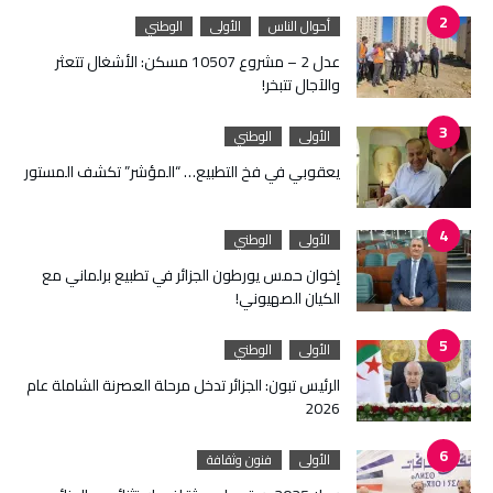
أحوال الناس
الأولى
الوطني
عدل 2 – مشروع 10507 مسكن: الأشغال تتعثر
والآجال تتبخر!
الأولى
الوطني
يعقوبي في فخ التطبيع… “المؤشر” تكشف المستور
الأولى
الوطني
إخوان حمس يورطون الجزائر في تطبيع برلماني مع
الكيان الصهيوني!
الأولى
الوطني
الرئيس تبون: الجزائر تدخل مرحلة العصرنة الشاملة عام
2026
الأولى
فنون وثقافة