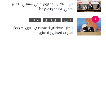
سيلا 2025 يستعد ليوم ثقافي استثنائي… الجزائر
تحتفي بالكلمة والفكر غداً
الأولى
مال واعمال
مقالات
انتصار للمتعاملين الاقتصاديين… تبون يضع حدًا
لسنوات التعطيل والاختناق