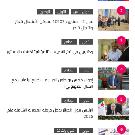
أحوال الناس
الأولى
الوطني
عدل 2 – مشروع 10507 مسكن: الأشغال تتعثر
والآجال تتبخر!
الأولى
الوطني
يعقوبي في فخ التطبيع… “المؤشر” تكشف المستور
الأولى
الوطني
إخوان حمس يورطون الجزائر في تطبيع برلماني مع
الكيان الصهيوني!
الأولى
الوطني
الرئيس تبون: الجزائر تدخل مرحلة العصرنة الشاملة عام
2026
الأولى
فنون وثقافة