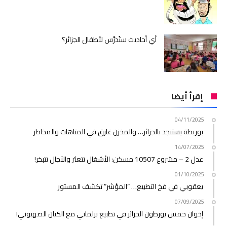
أي أحاديث ستُدرَّس لأطفال الجزائر؟
إقرأ أيضا
04/11/2025
بوريطة يستنجد بالجزائر… والمخزن غارق في المتاهات والمخاطر
14/07/2025
عدل 2 – مشروع 10507 مسكن: الأشغال تتعثر والآجال تتبخر!
01/10/2025
يعقوبي في فخ التطبيع… “المؤشر” تكشف المستور
07/09/2025
إخوان حمس يورطون الجزائر في تطبيع برلماني مع الكيان الصهيوني!