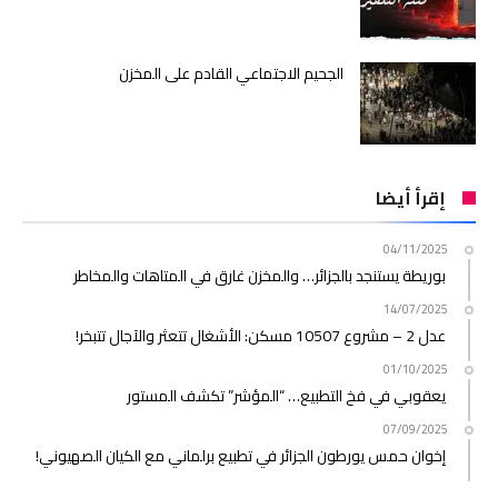
الجحيم الاجتماعي القادم على المخزن
إقرأ أيضا
04/11/2025
بوريطة يستنجد بالجزائر… والمخزن غارق في المتاهات والمخاطر
14/07/2025
عدل 2 – مشروع 10507 مسكن: الأشغال تتعثر والآجال تتبخر!
01/10/2025
يعقوبي في فخ التطبيع… “المؤشر” تكشف المستور
07/09/2025
إخوان حمس يورطون الجزائر في تطبيع برلماني مع الكيان الصهيوني!