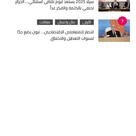
سيلا 2025 يستعد ليوم ثقافي استثنائي… الجزائر
تحتفي بالكلمة والفكر غداً
الأولى
مال واعمال
مقالات
انتصار للمتعاملين الاقتصاديين… تبون يضع حدًا
لسنوات التعطيل والاختناق