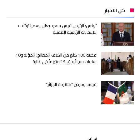
كل الاخبار
تونس: الرئيس قيس سعيد يعلن رسميا ترشحه
للانتخابات الرئاسية المقبلة
قضية 100 كلغ من الكيف المعالج: المؤبد و10
سنوات سجناً بحق 19 متهماً في عنابة
فرنسا ومرض “متلازمة الجزائر”