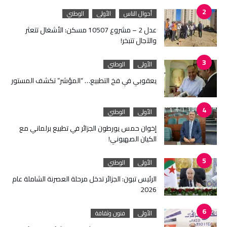
أحوال الناس
الأولى
الوطني
عدل 2 – مشروع 10507 مسكن: الأشغال تتعثر
والآجال تتبخر!
الأولى
الوطني
يعقوبي في فخ التطبيع… “المؤشر” تكشف المستور
الأولى
الوطني
إخوان حمس يورطون الجزائر في تطبيع برلماني مع
الكيان الصهيوني!
الأولى
الوطني
الرئيس تبون: الجزائر تدخل مرحلة العصرنة الشاملة عام
2026
الأولى
فنون وثقافة