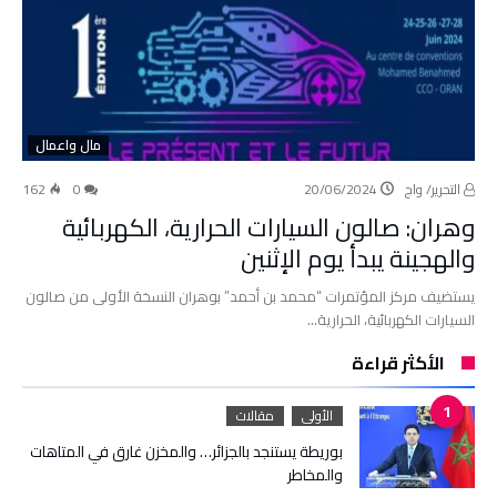
مال واعمال
التحرير/ واج
20/06/2024
0
162
وهران: صالون السيارات الحرارية، الكهربائية
والهجينة يبدأ يوم الإثنين
يستضيف مركز المؤتمرات “محمد بن أحمد” بوهران النسخة الأولى من صالون
السيارات الكهربائية، الحرارية…
الأكثر قراءة
الأولى
مقالات
بوريطة يستنجد بالجزائر… والمخزن غارق في المتاهات
والمخاطر