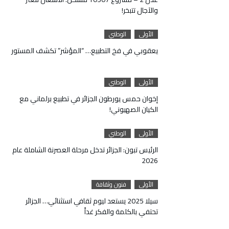
والآجال تتبخر!
الأولى
الوطني
يعقوبي في فخ التطبيع… “المؤشر” تكشف المستور
الأولى
الوطني
إخوان حمس يورطون الجزائر في تطبيع برلماني مع
الكيان الصهيوني!
الأولى
الوطني
الرئيس تبون: الجزائر تدخل مرحلة العصرنة الشاملة عام
2026
الأولى
فنون وثقافة
سيلا 2025 يستعد ليوم ثقافي استثنائي… الجزائر
تحتفي بالكلمة والفكر غداً