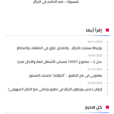
فيسبوك .. منبر للتكفير في الجزائر
إقرأ أيضا
04/11/2025
بوريطة يستنجد بالجزائر… والمخزن غارق في المتاهات والمخاطر
14/07/2025
عدل 2 – مشروع 10507 مسكن: الأشغال تتعثر والآجال تتبخر!
01/10/2025
يعقوبي في فخ التطبيع… “المؤشر” تكشف المستور
07/09/2025
إخوان حمس يورطون الجزائر في تطبيع برلماني مع الكيان الصهيوني!
كل الاخبار