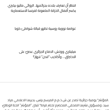
انتظار أن تعترف بلاده بجرائمها.. الروائي ماثيو بيليزي
يكسر أقفال الخزانة الملعونة لفرنسا الاستعمارية
غواصة نووية روسية تظهر قبالة شواطئ كوبا
ميليتاري ووتش: الدفاع الجزائري عصيّ على
الاختراق… وأكاذيب “لندن” تنهار؟
.المؤشر" يومية جزائرية تصدر عن ش.ذ.م.م المرسم بزنس، يديرها الاعلامي مراد
سيد، ومسؤول نشرها الصحفي المخصرم لخضر فراط" تتبنى “المؤشر” الخط الوطنيّ