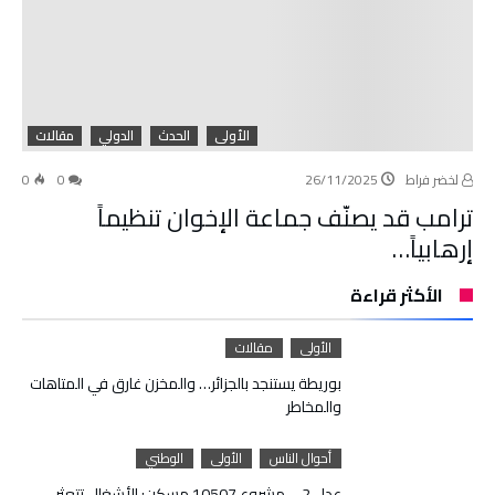
الأولى
الحدث
الدولي
مقالات
لخضر فراط
26/11/2025
0
0
ترامب قد يصنّف جماعة الإخوان تنظيماً
إرهابياً…
الأكثر قراءة
الأولى
مقالات
بوريطة يستنجد بالجزائر… والمخزن غارق في المتاهات
والمخاطر
أحوال الناس
الأولى
الوطني
عدل 2 – مشروع 10507 مسكن: الأشغال تتعثر