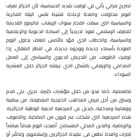
تصريح مراني يأتي في توقيت شديد الحساسية، لأن الجزائر تعرف
اليوم محاولات واضحة لإعادة تنشيط نفس البيئة الفكرية
والسياسية التي سبقت انفجار سنوات الإرهاب. فالرموز القديمة
للتطرف الإسلامي تعود تدريجياً إلى الساحة الدعوية والإعلامية
والسياسية، والخطاب الذي مهّد بالأمس للعنف يحاول اليوم
العودة بأسماء جديدة ووجوه جديدة، في انتظار الانتقال، إذا
توفرت الظروف، من التحريض الدعوي والسياسي إلى العمل
الصدامي والإرهابي بالشكل الذي عرفته الجزائر خلال العشرية
السوداء.
فالعملية، كما تبدو من خلال مؤشرات كثيرة، تجري على قدم
وساق من أجل فرض المذاهب الخليجية المتطرفة، من سلفية
ووهابية ومدخلية، كبديل عن المرجعية الدينية الوطنية الجزائرية.
هذه المرجعية التي تشكلت عبر قرون من المالكية، والتصوف،
والإباضية، والتدين المحلي المتسامح، أصبحت اليوم هدفاً مباشراً
لتيارات وافدة تطعن في عقيدة الجزائريين وإسلامهم، وتكفّر أو