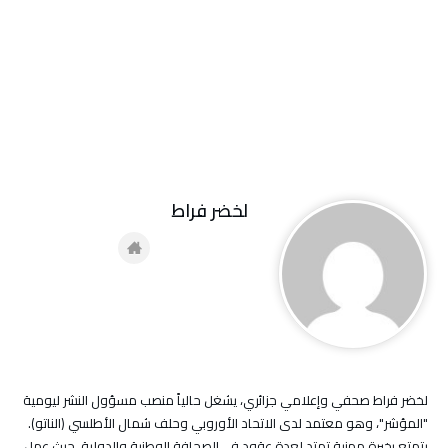
لخضر فراط
لخضر فراط صحفي وإعلامي جزائري، يشغل حالياً منصب مسؤول النشر ليومية
"المؤشر"، وهو معتمد لدى الاتحاد الأوروبي وحلف شمال الأطلسي (الناتو).
يتمتع بخبرة مهنية تمتد لعدة عقود في الصحافة الوطنية والدولية، حيث عمل