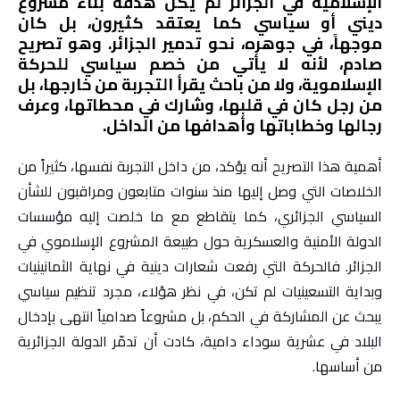
الإسلامية في الجزائر لم يكن هدفه بناء مشروع
ديني أو سياسي كما يعتقد كثيرون، بل كان
موجهاً، في جوهره، نحو تدمير الجزائر. وهو تصريح
صادم، لأنه لا يأتي من خصم سياسي للحركة
الإسلاموية، ولا من باحث يقرأ التجربة من خارجها، بل
من رجل كان في قلبها، وشارك في محطاتها، وعرف
رجالها وخطاباتها وأهدافها من الداخل.
أهمية هذا التصريح أنه يؤكد، من داخل التجربة نفسها، كثيراً من
الخلاصات التي وصل إليها منذ سنوات متابعون ومراقبون للشأن
السياسي الجزائري، كما يتقاطع مع ما خلصت إليه مؤسسات
الدولة الأمنية والعسكرية حول طبيعة المشروع الإسلاموي في
الجزائر. فالحركة التي رفعت شعارات دينية في نهاية الثمانينيات
وبداية التسعينيات لم تكن، في نظر هؤلاء، مجرد تنظيم سياسي
يبحث عن المشاركة في الحكم، بل مشروعاً صدامياً انتهى بإدخال
البلاد في عشرية سوداء دامية، كادت أن تدمّر الدولة الجزائرية
من أساسها.