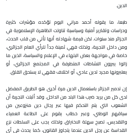
الدين.
طبعا، ما يقوله أحمد مراني اليوم تؤكده مؤشرات كثيرة
ودراسات وتقارير أمنية وسياسية تناولت الظاهرة الإسلاموية في
الجزائر منذ سنوات. لكن قيمة شهادته أنها تأتي من قلب الحدث،
ومن داخل التجربة، ولذلك فهي ثمينة جداً للرأي العام الجزائري،
خاصة في مواجهة بعض البلهاء في الإعلام والسياسة، الذين ما
زالوا يبررون النشاطات المتطرفة في المجتمع الجزائري، أو
يعتبرونها مجرد تدين عادي، أو اختلاف فقهي لا يستحق القلق.
إن تدمير الجزائر باستعمال الدين مرة أخرى هو الطريق المفضل
لدى كل من يريد ضرب هذا البلد من الداخل. وقد أثبتت التجربة أن
الشعوب التي يتم التحكم فيها عبر رجال دين منزوعين من
سياقهم الوطني، وعبر خطاب يقوم على الطاعة العمياء
والتقديس، تصبح سهلة الاختراق. ولذلك يجب على السلطات نزع
القداسة عن رجل الدين عندما يتجاوز القانون، كما يحدث في أي