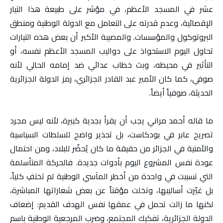
عشر في المسجد الأعظم، في مؤشر على طبيعة هذا التيار
الإقصائية، وعدم قدرته على التعامل مع الدولة الوطنية ومنطق
البروتوكول والمؤسسات. والمصيبة الأكبر أن بعض هذه التيارات
تحاول اليوم الاستحواذ على دواليب المسجد الأعظم نفسه، أو
التأثير في محيطه، وبث خطاب عدائي ضد إمامه الحالي لأنه
صوفي، كما كان الأمير عبد القادر الجزائري، رمز الدولة الجزائرية
الحديثة، صوفياً أيضاً.
ما قاله أحمد مراني يجب أن يقرأ بجدية كبيرة، لأنه ليس مجرد
تصريح عابر في بودكاست، بل تحذير واضح للسلطات السياسية
والأمنية في الجزائر من حقيقة ما كان يُحضّر للبلاد، ومن احتمال
عودة نفس المشروع اليوم بأدوات جديدة. فالحركة المتأسلمة
التي تسببت في واحدة من أخطر المآسي الوطنية لم تختفِ كلياً،
بل غيّرت أساليبها، وتخلت مؤقتاً عن بعض شعاراتها المباشرة،
لكنها ما زالت تحمل في عمقها نفس الهدف القديم: إضعاف
الدولة الجزائرية، تفكيك المجتمع، وضرب المرجعية الوطنية باسم