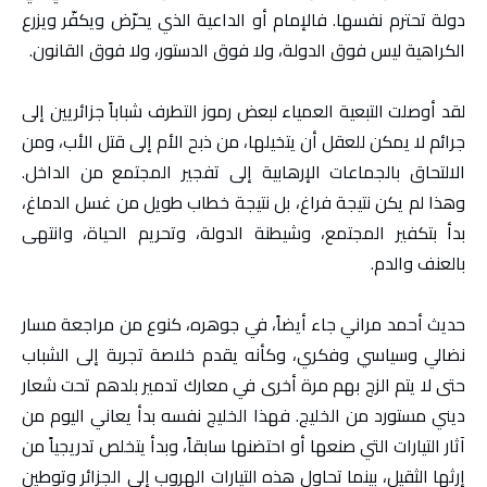
دولة تحترم نفسها. فالإمام أو الداعية الذي يحرّض ويكفّر ويزرع
الكراهية ليس فوق الدولة، ولا فوق الدستور، ولا فوق القانون.
لقد أوصلت التبعية العمياء لبعض رموز التطرف شباباً جزائريين إلى
جرائم لا يمكن للعقل أن يتخيلها، من ذبح الأم إلى قتل الأب، ومن
الالتحاق بالجماعات الإرهابية إلى تفجير المجتمع من الداخل.
وهذا لم يكن نتيجة فراغ، بل نتيجة خطاب طويل من غسل الدماغ،
بدأ بتكفير المجتمع، وشيطنة الدولة، وتحريم الحياة، وانتهى
بالعنف والدم.
حديث أحمد مراني جاء أيضاً، في جوهره، كنوع من مراجعة مسار
نضالي وسياسي وفكري، وكأنه يقدم خلاصة تجربة إلى الشباب
حتى لا يتم الزج بهم مرة أخرى في معارك تدمير بلدهم تحت شعار
ديني مستورد من الخليج. فهذا الخليج نفسه بدأ يعاني اليوم من
آثار التيارات التي صنعها أو احتضنها سابقاً، وبدأ يتخلص تدريجياً من
إرثها الثقيل، بينما تحاول هذه التيارات الهروب إلى الجزائر وتوطين