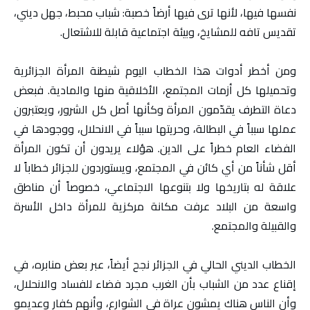
نفسها فيها، لأنها ترى فيها أرضاً خصبة: شباب محبط، جهل ديني،
تقديس تافه للمشايخ، وبيئة اجتماعية قابلة للاشتعال.
ومن أخطر أدوات هذا الخطاب اليوم شيطنة المرأة الجزائرية
وتحميلها كل أزمات المجتمع، الأخلاقية منها والمادية. فبعض
دعاة التطرف يقدّمون المرأة وكأنها أصل كل الشرور، ويعتبرون
عملها سبباً في البطالة، وحريتها سبباً في الانحلال، ووجودها في
الفضاء العام خطراً على الدين. هؤلاء يريدون أن تكون المرأة
أقل شأناً من أي كائن في المجتمع، ويستوردون للجزائر خطاباً لا
علاقة له بتاريخها ولا بتنوعها الاجتماعي، خصوصاً أن مناطق
واسعة من البلاد عرفت مكانة مركزية للمرأة داخل الأسرة
والقبيلة والمجتمع.
الخطاب الديني الحالي في الجزائر نجح أيضاً، عبر بعض منابره، في
إقناع عدد من الشباب بأن الغرب مجرد فضاء للفساد والانحلال،
وأن الناس هناك يمشون عراة في الشوارع، وأنهم كفار وعديمو