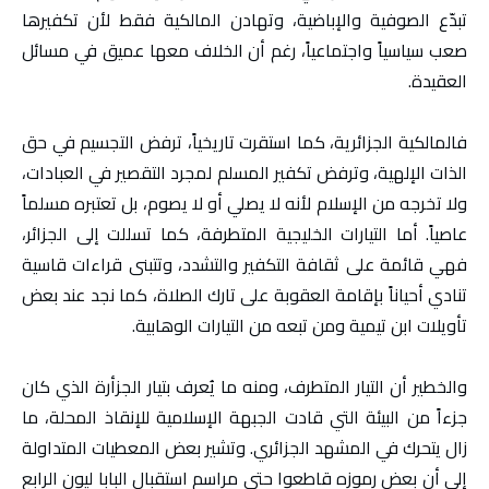
تبدّع الصوفية والإباضية، وتهادن المالكية فقط لأن تكفيرها
صعب سياسياً واجتماعياً، رغم أن الخلاف معها عميق في مسائل
العقيدة.
فالمالكية الجزائرية، كما استقرت تاريخياً، ترفض التجسيم في حق
الذات الإلهية، وترفض تكفير المسلم لمجرد التقصير في العبادات،
ولا تخرجه من الإسلام لأنه لا يصلي أو لا يصوم، بل تعتبره مسلماً
عاصياً. أما التيارات الخليجية المتطرفة، كما تسللت إلى الجزائر،
فهي قائمة على ثقافة التكفير والتشدد، وتتبنى قراءات قاسية
تنادي أحياناً بإقامة العقوبة على تارك الصلاة، كما نجد عند بعض
تأويلات ابن تيمية ومن تبعه من التيارات الوهابية.
والخطير أن التيار المتطرف، ومنه ما يُعرف بتيار الجزأرة الذي كان
جزءاً من البيئة التي قادت الجبهة الإسلامية للإنقاذ المحلة، ما
زال يتحرك في المشهد الجزائري. وتشير بعض المعطيات المتداولة
إلى أن بعض رموزه قاطعوا حتى مراسم استقبال البابا ليون الرابع