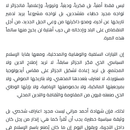
ليس فقط أمنياً، بل فكرياً، ودينياً، وتربوياً، وإعلامياً. فالجزائر لا
تواجه مجرد خطباء متشددين، بل تواجه مشروعاً يريد تدمير
تاريخها عن آخره، ومحو ذاكرتها من وعي الجيل الجديد، من أجل
الانقضاض على البلد وإدخاله في حرب أهلية لن يخرج منها سالماً
هذه المرة.
إن التيارات السلفية والوهابية والمدخلية، ومعها بقايا الإسلام
السياسي الذي فجّر الجزائر سابقاً، لا تريد إصلاح الدين ولا
المجتمع، بل تريد إعادة تشكيل الجزائر على مقاس أيديولوجيا
مستوردة، لا تعترف بتعددها المذهبي، ولا بتاريخها الصوفي، ولا
بمرجعيتها المالكية، ولا بخصوصيتها الإباضية، ولا بإرثها الوطني
الذي صنعته قرون من المقاومة والثقافة والتدين المحلي.
لذلك، فإن شهادة أحمد مراني ليست مجرد اعتراف شخصي، بل
وثيقة سياسية خطيرة يجب أن تُقرأ كما هي: إنذار من رجل كان
داخل التجربة، ويقول اليوم إن ما كان يُصنع باسم الإسلام في