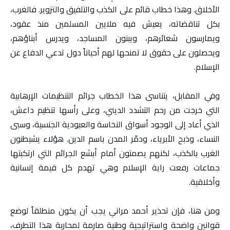
الأخلاق. وهذا خطاب قائم على الكذب والتلفيق والتزوير. فالغرب،
بكل تناقضاته، يعيش فيه ملايين المسلمين منذ عقود،
ويمارسون شعائرهم، ويبنون المساجد، ويدرس أبناؤهم،
ويحصلون على حقوق لا تمنحها لهم أحياناً دول تدعي الدفاع عن
الإسلام.
وفي المقابل، يتناسى هذا الخطاب جرائم التنظيمات الإرهابية
التي خرجت من رحم التشدد الديني، وعلى رأسها تنظيم داعش،
الذي أعاد إلى الوجود أسواق النخاسة والعبودية الجنسية، وسبى
النساء، وذبح الأبرياء، ودمّر المدن باسم الدين. هؤلاء يشيطنون
الغرب بالكذب، لكنهم يصمتون أمام أبشع الجرائم التي ارتكبتها
جماعات رفعت راية الإسلام وهي تهدم كل قيمة إنسانية
وأخلاقية.
ومن هنا، فإن تحذير أحمد مراني يجب أن يكون منطلقاً لوضع
قوانين واضحة واستراتيجية وطنية صارمة لمحاربة هذا التطرف،