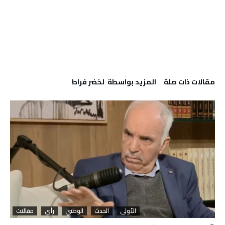
‫مقالات ذات صلة‬
‫‫المزيد بواسطة‬ ‬ لخضر فراط
الأولى
الحدث
الوطني
رأي
مقالات