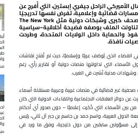
ل الأميركي الراحل جيفري إبستين، التي أُفرج عن
مسارات قضائية وإعلامية، تفرض نفسها تدريجيًا
على النقاش العام في الإعلام الغربي. صحف كبرى وشبكات دولية مثل The New York
Time وThe Guardian وBBC وReuters تناولت الملف بوصفه فضيحة أخلاقية–سياسية
ذ والحماية داخل الولايات المتحدة، وطرحت
أبنا
يات نافذة.
الم
ال
طبي
الفضاء الذي يُوصَف عربيًا وإسلاميًا، حيث لم تُفتح نقاشات
ولا
ل الأسماء التي تداولتها منصات دولية أو تقارير رأي، رغم
التح
ن، وشهادات مدنية نُشرت في الغرب.
 صحفية غير قضائية في منصات غربية وعربية مستقلة أسماء
 عن دوائر العلاقات الاجتماعية واللقاءات الدولية التي كان
من بين الأسماء التي ذُكرت إعلاميًا – دون صدور أي أحكام
لحظ
عيد
معة الدول العربية، واسم حمد بن جاسم بن جبر آل ثاني، رئيس
الم
وال
فة إلى مسؤولين سابقين من دول خليجية، وفق ما ورد في
ملي