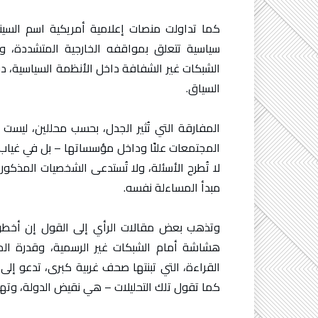
كما تداولت منصات إعلامية أمريكية اسم السين
سياسية تتعلق بمواقفه الخارجية المتشددة، ورب
الشبكات غير الشفافة داخل الأنظمة السياسية، د
السياق.
المفارقة التي تُثير الجدل، بحسب محللين، لي
المجتمعات علنًا وداخل مؤسساتها – بل في غياب 
لا تُطرح الأسئلة، ولا تُستدعى الشخصيات المذكور
مبدأ المساءلة نفسه.
وتذهب بعض مقالات الرأي إلى القول إن أخطر
هشاشة أمام الشبكات غير الرسمية، وقدرة الما
القراءة، التي تبنتها صحف غربية كبرى، تدعو إلى
كما تقول تلك التحليلات – هي نقيض الدولة، وته