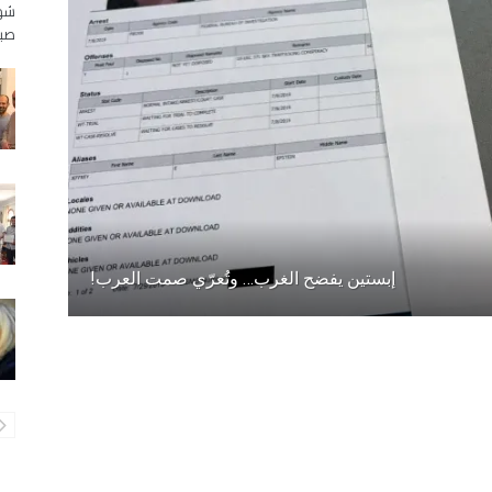
شهد
صبا
إبستين يفضح الغرب… وتُعرّي صمت العرب!