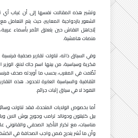
وتشير هذه المقالات نفسها إلى أن غياب أي 
الشعور بازدواجية المعايير، حيث يتم التعامل م
يُتجاهل النقاش حين يتعلق الأمر بأسماء عربية،
منصات هامشية.
وفي السياق ذاته، تناولت تقارير صحفية فرنسية
فكرية وسياسية، من بينها اسم جاك لانغ، الوزير 
الثقافية والسياسية العابرة للحدود. هذه التقا
النفوذ لا في سياق إثبات جرائم.
أما بخصوص الولايات المتحدة، فقد تناولت وسائل
بيل كلينتون ودونالد ترامب وجورج بوش الابن وب
مناسبات، مع تكرار التأكيد الصحفي والقانوني على
وأن ما نُشر يندرج ضمن واجب الصحافة في الكشف ع