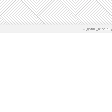
لقادم على المخزن...
 بوجه جديد...
لأطفال الجزائر؟...
من جديد… فهل تتدخل السلطة قبل...