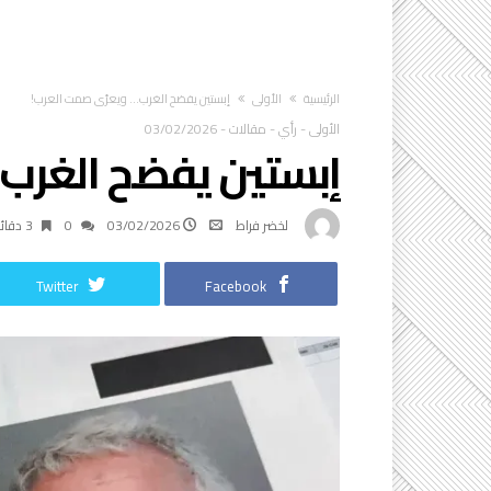
‫الرئيسية‬
الأولى
إبستين يفضح الغرب… ويعرّي صمت العرب!
الأولى
-
رأي
-
مقالات
-
03/02/2026
إبستين يفضح الغرب
لخضر فراط
03/02/2026
0
3 ‫دقائق‬
Twitter
Facebook