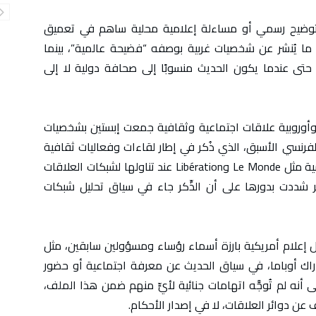
توضيح رسمي أو مساءلة إعلامية محلية ساهم في تعميق
ع ما يُنشر عن شخصيات غربية بوصفه “فضيحة عالمية”، بينما
 حتى عندما يكون الحديث منسوبًا إلى صحافة دولية لا إلى
 وأوروبية علاقات اجتماعية وثقافية جمعت إبستين بشخصيات
الفرنسي الأسبق، الذي ذُكر في إطار لقاءات وفعاليات ثقافية
نُظّمت في المغرب، بحسب ما أوردته صحف فرنسية مثل Le Monde وLibération عند تناولها لشبكات العلاقات
رير شددت بدورها على أن الذِّكر جاء في سياق تحليل شبكات
 إعلام أمريكية بارزة أسماء رؤساء ومسؤولين سابقين، مثل
اراك أوباما، في سياق الحديث عن معرفة اجتماعية أو حضور
 أنه لم تُوجَّه اتهامات جنائية لأيٍّ منهم ضمن هذا الملف،
ن دوائر العلاقات، لا في إصدار الأحكام.