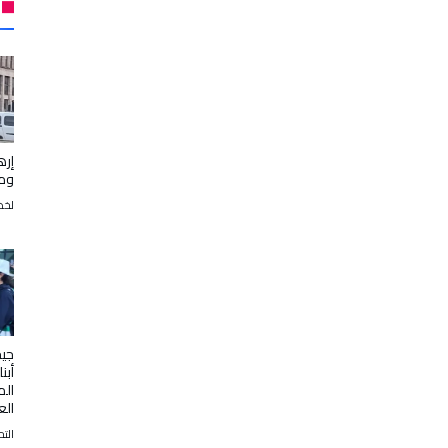
إره
ومت
لخض
جي
أبن
الم
الع
التح