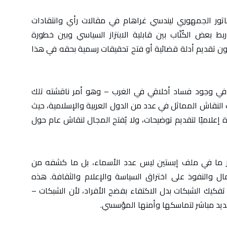
اتور الجمهوري ليندسي غراهام في مقالات رأي وانتقادات
ط بعض الكُتّاب بين قابلية الابتزاز السياسي وبين خطورة
ون تقديم أدلة قضائية أو فتح تحقيقات رسمية بحقه في هذا
ست في وجود فساد أخلاقي في الغرب – وهو أمر ناقشته تلك
النقاش المماثل في عدد من الدول العربية والإسلامية، حيث
ة إعلاميًا لتقديم توضيحات، ولا يُفتح المجال لنقاش عام حول
 ما في ملف إبستين ليس عدد الأسماء، بل ما كشفه من
ل والنفوذ على اختراق السياسة والإعلام والثقافة. هذه
 تفكيك الشبكات بدل الاكتفاء بفضح الأفراد، لأن الشبكات –
ديد مباشر لتماسكها وأمنها المؤسسي.