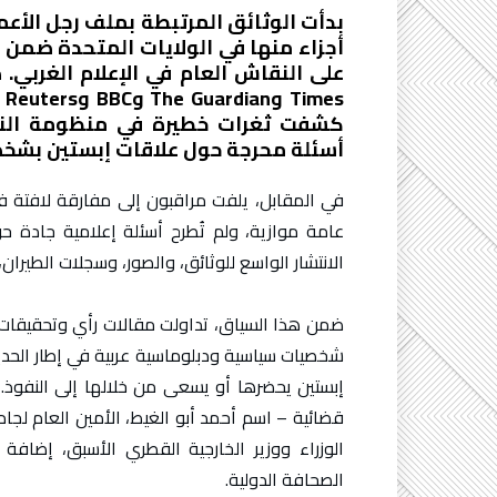
بدأت الوثائق المرتبطة بملف رجل الأعما
أجزاء منها في الولايات المتحدة ضمن 
s
كشفت ثغرات خطيرة في منظومة النفو
أسئلة محرجة حول علاقات إبستين بشخص
في المقابل، يلفت مراقبون إلى مفارقة لافتة في 
عامة موازية، ولم تُطرح أسئلة إعلامية جادة حو
الانتشار الواسع للوثائق، والصور، وسجلات الطيرا
ضمن هذا السياق، تداولت مقالات رأي وتحقيقات
شخصيات سياسية ودبلوماسية عربية في إطار الحديث
إبستين يحضرها أو يسعى من خلالها إلى النفوذ. 
قضائية – اسم أحمد أبو الغيط، الأمين العام لجا
الوزراء ووزير الخارجية القطري الأسبق، إضا
الصحافة الدولية.