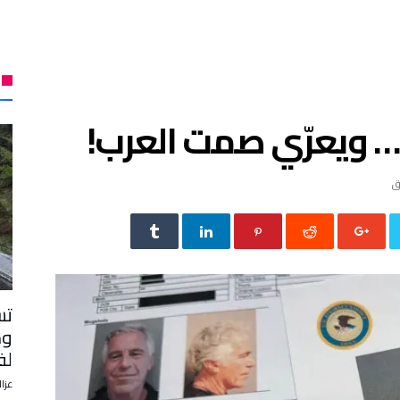
… ويعرّي صمت العرب!
تس
وم
لف
عزال