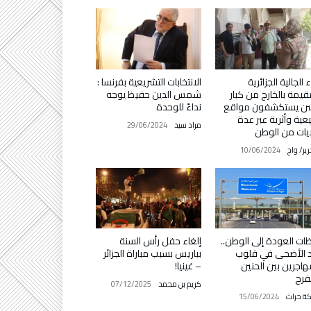
ء الجالية الجزائرية
الانتخابات التشريعية بفرنسا :
قيمة بالخارج من كبار
شمس الدين حفيظ يوجه
سن يستكشفون مواقع
نداءً للوحدة
عية وأثرية عبر عدة
مراد سيد
29/06/2024
يات من الوطن
رير/ واج
10/06/2024
ات العودة إلى الوطن..
إلغاء حفل رأس السنة
 الأضحى في قلوب
بباريس بسبب مباراة الجزائر
هاجرين بين الحنين
– غينيا!
فرح
كريم بن محمد
07/12/2025
كة حراث
15/06/2024