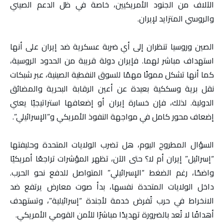
الآلاف من الجنود الأمريكيين، خاصة في ظل الدعم الصيني
والروسي المتزايد لإيران.
الصين وروسيا تنظران إلى أي ضربة عسكرية ضد إيران على أنها
استهداف مباشر لهما. فإيران دولة قريبة من الحدود الروسية،
كما أنها تشكل ممونًا مهمًا للسوق النفطية الصينية، عبر شبكات
نقل برية وسككية بعيدة عن أعين الرقابة البحرية والمضائق
الدولية. لذلك، فإن خسارة إيران أو إضعافها استراتيجيًا يعني
إضعاف محور كامل في مواجهة النفوذ الأمريكي و”الإسرائيلي”.
السؤال المطروح اليوم، هل تضرب الولايات المتحدة وحليفتها
“إسرائيل” إيران أم لا؟ حتى الآن، تظهر المؤشرات تراجعًا أمريكيًا
واضحًا، رغم الضغط “الإسرائيلي” المتواصل للدفع نحو الحرب.
داخل الولايات المتحدة نفسها، بدأ صوت معارض يرتفع ضد
الانخراط في حرب تُفرض خدمة لأجندة “إسرائيلية”، وتستهدف
أهدافًا لا تُعد بالضرورة تهديدًا مباشرًا للأمن القومي الأمريكي.