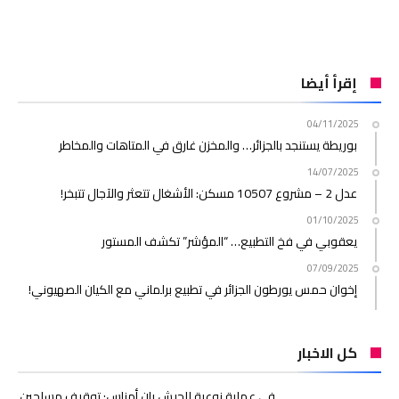
إقرأ أيضا
04/11/2025
بوريطة يستنجد بالجزائر… والمخزن غارق في المتاهات والمخاطر
14/07/2025
عدل 2 – مشروع 10507 مسكن: الأشغال تتعثر والآجال تتبخر!
01/10/2025
يعقوبي في فخ التطبيع… “المؤشر” تكشف المستور
07/09/2025
إخوان حمس يورطون الجزائر في تطبيع برلماني مع الكيان الصهيوني!
كل الاخبار
في عملية نوعية للجيش بإن أمناس: توقيف مسلحين