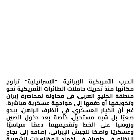
الحرب الأمريكية الإيرانية “الإسرائيلية” تراوح
مكانها منذ تحريك حاملات الطائرات الأمريكية نحو
منطقة الخليج العربي، في محاولة لمحاصرة إيران
وتخويفها أو دفعها إلى مواجهة عسكرية مباشرة.
غير أن الخيار العسكري، في الظرف الراهن، يبدو
صعبًا بل شبه مستحيل، خاصة بعد دخول الصين
وروسيا على الخط وتقديمهما دعمًا سياسيًا
وعسكريًا واضحًا للجيش الإيراني، إضافة إلى نجاح
النظام في طهران في إخماد المظاهرات الشعبية