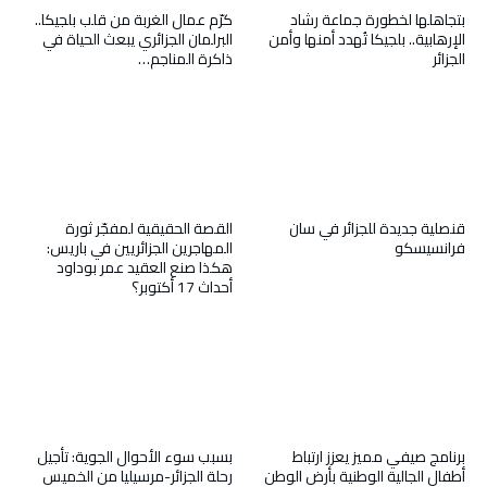
بتجاهلها لخطورة جماعة رشاد
كرّم عمال الغربة من قلب بلجيكا..
الإرهابية.. بلجيكا تُهدد أمنها وأمن
البرلمان الجزائري يبعث الحياة في
الجزائر
ذاكرة المناجم…
قنصلية جديدة للجزائر في سان
القصة الحقيقية لمفجّر ثورة
فرانسيسكو
المهاجرين الجزائريين في باريس:
هكذا صنع العقيد عمر بوداود
أحداث 17 أكتوبر؟
برنامج صيفي مميز يعزز ارتباط
بسبب سوء الأحوال الجوية: تأجيل
أطفال الجالية الوطنية بأرض الوطن
رحلة الجزائر-مرسيليا من الخميس