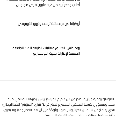
أجانب وحجز أزيد من 1,2 مليون قرص مهلوس
أوكرانيا بين براغماتية ترامب وتهور الأوروبيين
بومرداس: انطلاق فعاليات الطبعة الـ12 للجامعة
الصيفية لإطارات جبهة البوليساريو
.المؤشر" يومية جزائرية تصدر عن ش.ذ.م.م المرسم بزنس، يديرها الاعلامي مراد
سيد، ومسؤول نشرها الصحفي المخصرم لخضر فراط" تتبنى “المؤشر” الخط الوطنيّ
الذي يدافعُ عن استقلالِ الجزائرِ وسيادتها. وتُؤكّدُ على أن هذا الخطّ يجمعُ ولا يفرق،
وأنّهُ طريقها ومنارةُ دربها في هذه التجربةِ الإعلاميةِ.