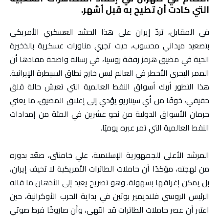
التي كادت أن تطيح به قبل أشهر.
في المقابل، تردّ إيران على هذا الحشد العسكري الأمريكي
بتصعيد ميداني محسوب، حيث تجري مناورات عسكرية بالذخيرة
الحية في مضيق هرمز رفقة روسيا، في رسالة واضحة مفادها أن
الممر البحري الأخطر في العالم ليس خارج نطاق السيطرة الإيرانية.
هذا التطور أربك أسواق النفط العالمية التي تعيش حالة قلق
حقيقي، خوفًا من أي سيناريو يؤدي إلى إغلاق المضيق، ما يعني
حرمان الأسواق الدولية من نحو عشرين في المئة من إمدادات
النفط العالمية التي تمر عبره يوميًا.
المرشد الأعلى للجمهورية الإسلامية، علي خامنئي، صعّد بدوره
من لهجته، مؤكدًا أن حاملات الطائرات الأمريكية لا تخيف إيران،
بل يمكن إغراقها بسهولة. وهو تصريح يعيد إلى الأذهان ما قاله
الرئيس الروسي فلاديمير بوتين في بداية الحرب الأوكرانية، حين
اعتبر أن عصر حاملات الطائرات قد انتهى، وأن صاروخًا فرط صوتي