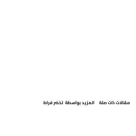
‫مقالات ذات صلة‬
‫‫المزيد بواسطة‬ ‬ لخضر فراط