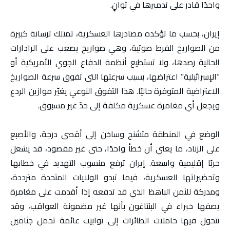
واحدًا قادر على تدميرها في ثوانٍ.
إيران، بحسب ما تؤكده مصادرها العسكرية، تمتلك ترسانة كبيرة
من الصواريخ الفرط صوتية، وهي صواريخ يصعب على الرادارات
الحالية رصدها، ولا تستطيع أنظمة الدفاع الجوي الأمريكية أو
“الإسرائيلية” اعتراضها، بسبب سرعتها التي تفوق سرعة الصواريخ
الاعتراضية المتوفرة حاليًا. هذا التفوق النوعي يغيّر موازين الردع
ويجعل أي مغامرة عسكرية مكلفة إلى حدّ غير مسبوق.
الوضع في المنطقة متشنج وساخن إلى أقصى درجة، والأصبع
على الزناد، ما يعني أن خطأ واحدًا، حتى غير مقصود، قد يشعل
حربًا إقليمية واسعة. إيران ترفع منسوب التهديد في خطابها
وتحضيراتها العسكرية، فيما تبدو الولايات المتحدة مترددة،
ومدركة للثمن الباهظ الذي قد تدفعه إذا أقدمت على مغامرة
يصفها خبراء في البنتاغون بأنها غير مضمونة العواقب، وقد
تتحول فيها حاملات الطائرات إلى توابيت عائمة تحمل جثامين