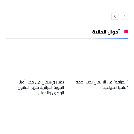
أحوال الجالية
“الحراقة” في البرتغال تحت رحمة
تمييز وإهمال في مطار أورلي:
“مافيا المواعيد”
الجوية الجزائرية تخرق القانون
الوطني والدولي!