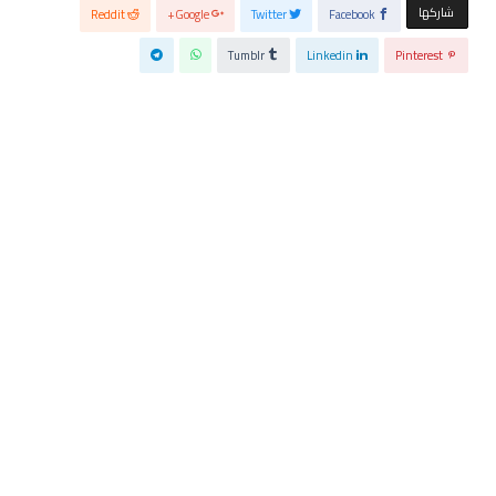
‫‫ شاركها‬
Reddit
Google+
Twitter
Facebook
Tumblr
Linkedin
Pinterest