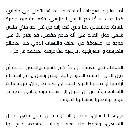
أما سيناريو استهداف أو اختطاف المرشد الأعلى علي خامنئي،
كما حدث سابقًا مع الرئيس الفنزويلي، فيُعد مقامرة خطيرة
للغاية. فالمساس برمز ديني يُنظر إليه من قبل نحو مئتي مليون
شيعي حول العالم على أنه مرجع مقدس، قد يفتح بابًا على
موجة غير مسبوقة من العنف والإرهاب الدولي ضد المصالح
الأمريكية و”الإسرائيلية”، لا يشبه شيئًا عرفته المنطقة من قبل.
المعادلة تبدو معقدة إلى حدّ كبير بالنسبة لواشنطن، خاصة أن
دول الخليج، الحليف التقليدي لها، ترفض بشكل واضح استخدام
أراضيها أو مجالها الجوي لتنفيذ أي ضربة ضد إيران، مهما كانت
الأسباب، خوفًا من أن تتحول إلى ساحة حرب وتتلقى الصواريخ
فوق عواصمها ومنشآتها الحيوية.
في هذا السياق، يبحث دونالد ترامب عن مخرج يرضي الداخل
الأمريكي، ويحفظ ماء وجه الولايات المتحدة، ويتيح لها