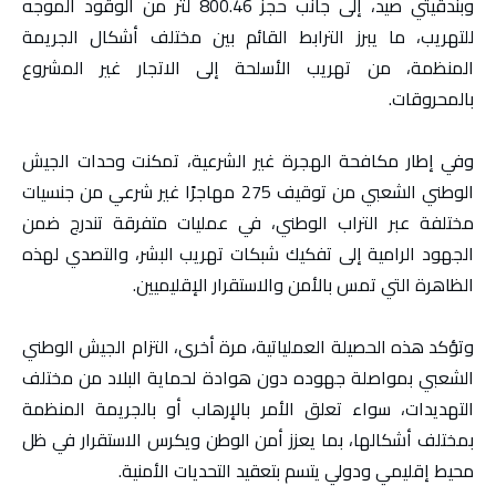
وبندقيتي صيد، إلى جانب حجز 800.46 لتر من الوقود الموجه
للتهريب، ما يبرز الترابط القائم بين مختلف أشكال الجريمة
المنظمة، من تهريب الأسلحة إلى الاتجار غير المشروع
بالمحروقات.
وفي إطار مكافحة الهجرة غير الشرعية، تمكنت وحدات الجيش
الوطني الشعبي من توقيف 275 مهاجرًا غير شرعي من جنسيات
مختلفة عبر التراب الوطني، في عمليات متفرقة تندرج ضمن
الجهود الرامية إلى تفكيك شبكات تهريب البشر، والتصدي لهذه
الظاهرة التي تمس بالأمن والاستقرار الإقليميين.
وتؤكد هذه الحصيلة العملياتية، مرة أخرى، التزام الجيش الوطني
الشعبي بمواصلة جهوده دون هوادة لحماية البلاد من مختلف
التهديدات، سواء تعلق الأمر بالإرهاب أو بالجريمة المنظمة
بمختلف أشكالها، بما يعزز أمن الوطن ويكرس الاستقرار في ظل
محيط إقليمي ودولي يتسم بتعقيد التحديات الأمنية.