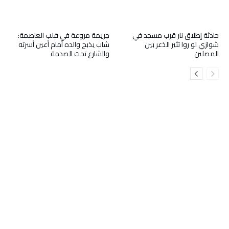
حادثة إطلاق نار قرب مسجد في
جريمة مروعة في قلب العاصمة:
شوازي لو روا تثير الذعر بين
شاب يذبح والده أمام أعين أسرته
المصلين
والشارع تحت الصدمة