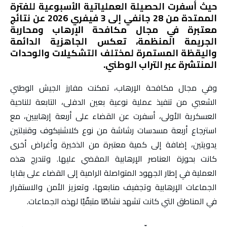
حيث أسفرت الحصيلة العملياتية الأسبوعية للفترة
الممتدة من 28 جانفي إلى 3 فيفري 2026 عن نتائج
معتبرة في مجال مكافحة الإرهاب ومحاربة
الجريمة المنظمة، تعكس الجاهزية الدائمة
واليقظة المستمرة لمختلف التشكيلات والوحدات
المنتشرة عبر التراب الوطني.
وفي مجال مكافحة الإرهاب، تمكنت مفارز الجيش الوطني
الشعبي من تنفيذ عملية نوعية بعين الدفلى، التابعة للناحية
العسكرية الأولى، أسفرت عن القضاء على أربعة إرهابيين، مع
استرجاع أربعة مسدسات رشاشة من نوع كلاشنيكوف وقنبلتين
يدويتين، إضافة إلى كمية معتبرة من الذخيرة وأغراض أخرى
كانت بحوزة العناصر الإرهابية المقضي عليها. وتندرج هذه
العملية في إطار الجهود المتواصلة الرامية إلى القضاء على بقايا
الجماعات الإرهابية وتجفيف منابعها، وتعزيز الأمن والاستقرار
في المناطق التي كانت تشهد نشاطًا متبقّيًا لهذه الجماعات.