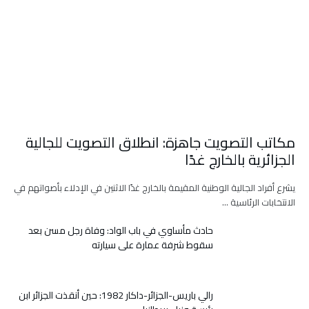
مكاتب التصويت جاهزة: انطلاق التصويت للجالية
الجزائرية بالخارج غدًا
يشرع أفراد الجالية الوطنية المقيمة بالخارج غدًا الاثنين في الإدلاء بأصواتهم في
الانتخابات الرئاسية …
حادث مأساوي في باب الواد: وفاة رجل مسن بعد
سقوط شرفة عمارة على سيارته
رالي باريس-الجزائر-داكار 1982: حين أنقذت الجزائر ابن