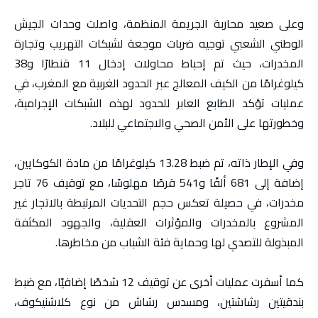
وعلى صعيد محاربة الجريمة المنظمة، واصلت وحدات الجيش
الوطني الشعبي توجيه ضربات موجعة لشبكات التهريب وتجارة
المخدرات، حيث تم إحباط محاولات إدخال 11 قنطارًا و38
كيلوغرامًا من الكيف المعالج عبر الحدود الغربية مع المغرب، في
عمليات تؤكد الطابع العابر للحدود لهذه الشبكات الإجرامية،
وخطورتها على الأمن الصحي والاجتماعي للبلاد.
وفي الإطار ذاته، تم ضبط 13.28 كيلوغرامًا من مادة الكوكايين،
إضافة إلى 681 ألفًا و541 قرصًا مهلوسًا، مع توقيف 76 تاجر
مخدرات، في حصيلة تعكس حجم التحديات المرتبطة بالاتجار غير
المشروع بالمخدرات والمؤثرات العقلية، والجهود المكثفة
المبذولة للتصدي لها وحماية فئة الشباب من مخاطرها.
كما أسفرت عمليات أخرى عن توقيف 12 شخصًا إضافيًا، مع ضبط
بندقيتين رشاشتين، ومسدس رشاش من نوع كلاشنيكوف،