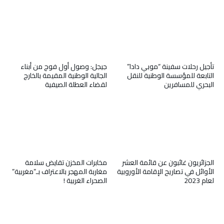
تأجيل رحلات سفينة “موبي دادا”
جيجل: وصول أول فوج من أبناء
التابعة للمؤسسة الوطنية للنقل
الجالية الوطنية المقيمة بالخارج
البحري للمسافرين
لقضاء العطلة الصيفية
الجزائريون غائبون عن قائمة العشر
مخابرات المخزن تقايض سلامة
الأوائل في تصاريح الإقامة الأوروبية
مغاربة المهجر بالاعتراف بـ”مغربية”
لعام 2023
الصحراء الغربية !