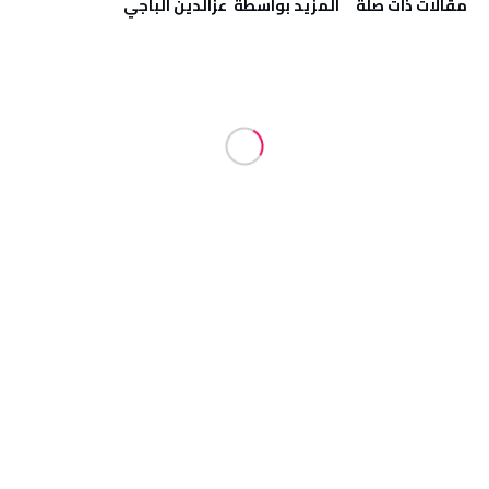
‫مقالات ذات صلة‬
‫‫المزيد بواسطة‬ ‬ عزالدين الباجي