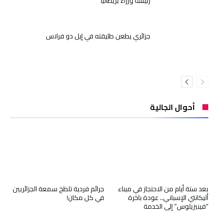
رئيسة وزراء بريطانيا
جزائري يطعن طليقته في إيل دو فرانس
أحوال الجالية
بعد ستة أيام من الاحتجاز في ميناء
جرائم فردية تلطخ سمعة الجزائريين
أليكانتي الإسباني.. عودة باخرة
في كل مكان!
“فينيزيلوس” إلى الخدمة