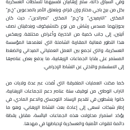
وفي السياق ذاته، سلّم إرهابيان نفسيهما للسلطات العسكرية
بكل من برج باجي مختار وإن قزام، ويتعلق الأمر بالمدعوين “خ.م”
المكنى “الترميدي” و”ح.م” المكنى “نصرالدين”، حيث كان
بحوزتهما مسدس رشاش من نوع كلاشنيكوف وبندقيتان نصف
آليتين، إلى جانب كمية من الذخيرة وأغراض مختلفة. ويعكس
هذا التطور فعالية المقاربة الشاملة التي تعتمدها المؤسسة
العسكرية، والتي تجمع بين العمل العملياتي الميداني والضغط
المستمر على بقايا الجماعات الإرهابية، ما يدفع بعض عناصرها
إلى الاستسلام والتخلي عن النشاط الإجرامي.
كما مكنت العمليات المتفرقة التي نُفذت عبر عدة ولايات من
التراب الوطني من توقيف ستة عناصر دعم للجماعات الإرهابية،
كانوا ينشطون في تقديم الإسناد اللوجستي والدعم المادي، في
إطار شبكات تسعى إلى إعادة بعث النشاط الإرهابي، وهو ما
يؤكد استمرار محاولات هذه الجماعات اليائسة، مقابل يقظة
دائمة للقوات الأمنية والعسكرية لإحباطها في مهدها.