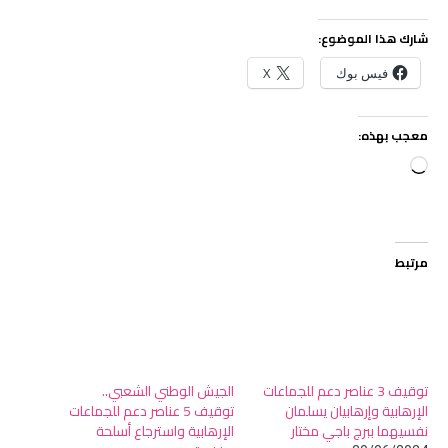
شارك هذا الموضوع:
فيس بوك
X
معجب بهذه:
جاري
التحميل…
مرتبط
توقيف 3 عناصر دعم للجماعات
الجيش الوطني الشعبي..
الإرهابية وإرهابيان يسلمان
توقيف 5 عناصر دعم للجماعات
نفسيهما ببرج باجي مختار
الإرهابية واسترجاع أسلحة