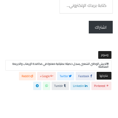
كتابة
بريدك
الإلكتروني...
اشتراك
‫‫‫‫وسوم‬
الجيش الوطني الشعبي يسجل حصيلة عملياتية معتبرة في مكافحة الإرهاب والجريمة
المنظمة
‫‫ شاركها‬
Reddit
Google+
Twitter
Facebook
Tumblr
Linkedin
Pinterest