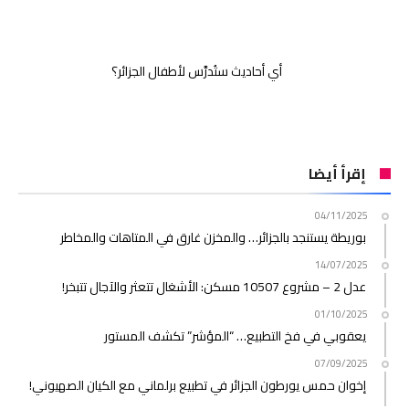
أي أحاديث ستُدرَّس لأطفال الجزائر؟
إقرأ أيضا
04/11/2025
بوريطة يستنجد بالجزائر… والمخزن غارق في المتاهات والمخاطر
14/07/2025
عدل 2 – مشروع 10507 مسكن: الأشغال تتعثر والآجال تتبخر!
01/10/2025
يعقوبي في فخ التطبيع… “المؤشر” تكشف المستور
07/09/2025
إخوان حمس يورطون الجزائر في تطبيع برلماني مع الكيان الصهيوني!