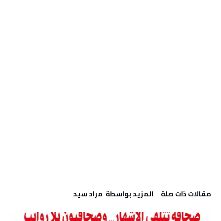
‫مقالات ذات صلة‬
‫‫المزيد بواسطة‬ ‬ مراد سيد