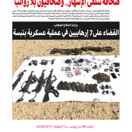
العدد 88 من يوميـــــة “المؤشر” 15|03|2026