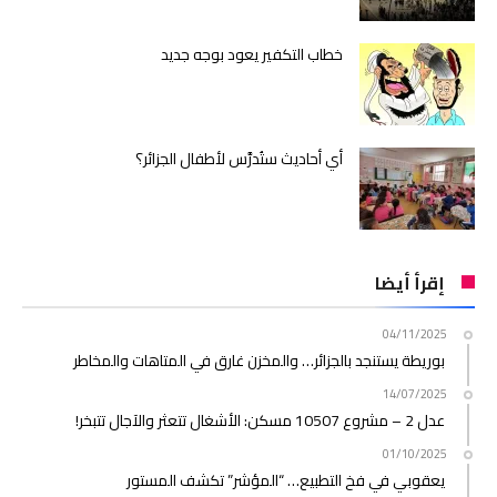
خطاب التكفير يعود بوجه جديد
أي أحاديث ستُدرَّس لأطفال الجزائر؟
إقرأ أيضا
04/11/2025
بوريطة يستنجد بالجزائر… والمخزن غارق في المتاهات والمخاطر
14/07/2025
عدل 2 – مشروع 10507 مسكن: الأشغال تتعثر والآجال تتبخر!
01/10/2025
يعقوبي في فخ التطبيع… “المؤشر” تكشف المستور