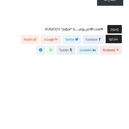
‫‫‫‫وسوم‬
العدد 88 من يوميـــــة "المؤشر" 15|03|2026
‫‫ شاركها‬
Reddit
Google+
Twitter
Facebook
Tumblr
Linkedin
Pinterest