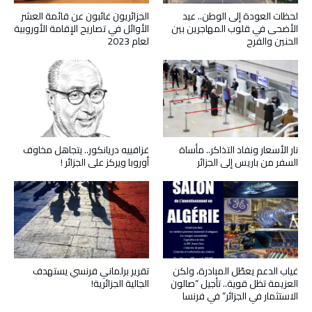
لحظات العودة إلى الوطن.. عيد
الجزائريون غائبون عن قائمة العشر
الأضحى في قلوب المهاجرين بين
الأوائل في تصاريح الإقامة الأوروبية
الحنين والفرح
لعام 2023
نار الأسعار ونفاد التذاكر.. مأساة
غزافييه دريانكور.. يتجاهل مخاوف
السفر من باريس إلى الجزائر
أوروبا ويركز على الجزائر !
غياب الدعم يعطّل المبادرة، ولكن
تقرير برلماني فرنسي يستهدف
العزيمة تظل قوية.. تأجيل “صالون
الجالية الجزائرية!
الاستثمار في الجزائر” في فرنسا