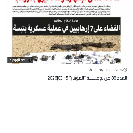
النسخة الورقية
0
0
14/03/2026
العدد 88 من يوميـــــة “المؤشر” 15|03|2026