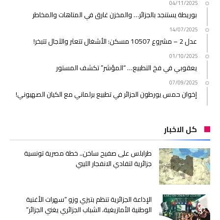
04/11/2025
بوريطة يستنجد بالجزائر… والمخزن غارق في المتاهات والمخاطر
14/07/2025
عدل 2 – مشروع 10507 مسكن: الأشغال تتعثر والآجال تتبخر!
01/10/2025
يعقوبي في فخ التطبيع… “المؤشر” تكشف المستور
07/09/2025
إخوان حمس يورطون الجزائر في تطبيع برلماني مع الكيان الصهيوني!
كل الاخبار
طرابلس على صفيح ساخن.. خطة مصرية تونسية
جزائرية لتفادي الانفجار الليبي
الإذاعة الجزائرية تنظم بتيزي وزو “سهرات الأغنية
الوطنية الأمازيغية، الشباب الجزائري يغني الجزائر”