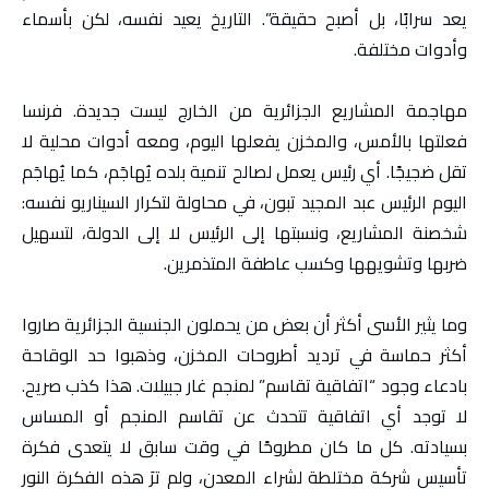
يعد سرابًا، بل أصبح حقيقة”. التاريخ يعيد نفسه، لكن بأسماء
وأدوات مختلفة.
مهاجمة المشاريع الجزائرية من الخارج ليست جديدة. فرنسا
فعلتها بالأمس، والمخزن يفعلها اليوم، ومعه أدوات محلية لا
تقل ضجيجًا. أي رئيس يعمل لصالح تنمية بلده يُهاجَم، كما يُهاجَم
اليوم الرئيس عبد المجيد تبون، في محاولة لتكرار السيناريو نفسه:
شخصنة المشاريع، ونسبتها إلى الرئيس لا إلى الدولة، لتسهيل
ضربها وتشويهها وكسب عاطفة المتذمرين.
وما يثير الأسى أكثر أن بعض من يحملون الجنسية الجزائرية صاروا
أكثر حماسة في ترديد أطروحات المخزن، وذهبوا حد الوقاحة
بادعاء وجود “اتفاقية تقاسم” لمنجم غار جبيلات. هذا كذب صريح.
لا توجد أي اتفاقية تتحدث عن تقاسم المنجم أو المساس
بسيادته. كل ما كان مطروحًا في وقت سابق لا يتعدى فكرة
تأسيس شركة مختلطة لشراء المعدن، ولم ترَ هذه الفكرة النور