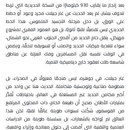
بعد إنجاز ما يقارب 930 كيلومترًا من السكة الحديدية التي تربط
تندوف ببشار، لم يعد الحديث عن غار جبيلات مجرد وعود أو خطط
على الورق، بل دخل مرحلة التجسيد الملموس. هذا الخط
الحديدي ليس تفصيلًا تقنيًا ثانويًا، بل هو العمود الفقري لمشروع
مهيكل، ينقل خام الحديد من أقصى الجنوب الغربي نحو الشمال،
سواء لتغذية مركبات الحديد والصلب أو لتسويقه لاحقًا، ويضمن
في الوقت نفسه نقل المسافرين وفك العزلة عن مناطق
شاسعة ظلت لعقود خارج ديناميكية التنمية.
غار جبيلات، في جوهره، ليس منجمًا معزولًا في الصحراء، بل
منظومة صناعية ولوجستية متكاملة. الحديث هنا عن واحد من
أكبر مكامن الحديد غير المستغلة في العالم، باحتياطات تُقدَّر
بمليارات الأطنان. صحيح أن طبيعة الخام، ذات المحتوى المرتفع
من الفوسفور، شكّلت لسنوات طويلة عائقًا تقنيًا، لكن هذا
العائق لم يُواجَه بالشعارات، بل بسلسلة طويلة من الدراسات
العلمية والتقنية التي أفضت إلى حلول معالجة وإثراء واقعية،