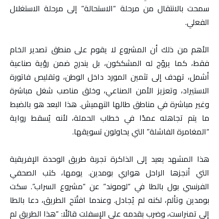
سمحت بالانتقال من مرحلة “الاستحالة” إلى مرحلة الاستغلال
الفعلي.
الأهم من ذلك أن المشروع لا يقوم على منطق تصدير الخام
فقط، كما يروّج له المشككون، بل يندرج ضمن رؤية صناعية
أشمل، تهدف إلى تثمين المورد داخل الوطن، وتقليص فاتورة
الاستيراد، وتعزيز الأمن الصناعي، وخلق مناصب شغل مباشرة
وغير مباشرة في مناطق طالها التهميش. هذا البعد هو بالضبط
ما يتم تجاهله عمدًا في خطاب الحملة، لأنه يُسقط رواية
“المغامرة الفاشلة” التي يحاولون تسويقها.
هذا المشهد يعيد إلى الذاكرة تجربة طريق الوحدة الإفريقية
التي أنجزها الراحل هواري بومدين. يومها، كتب الصحفي
الفرنسي بول بالطا في “لوموند” عن “مشروع السراب”. سكت
بومدين وتألم، لكنه لم يُجادل. وعندما افتُتح الطريق، دعا بالطا
إلى تمنراست، وضرب بقدمه على الإسفلت قائلًا: “هذا الطريق لم