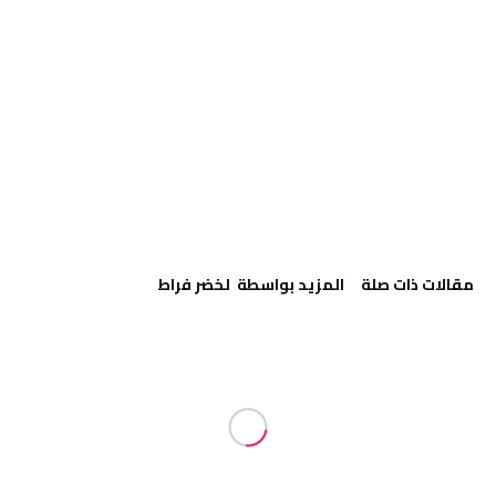
‫مقالات ذات صلة‬
‫‫المزيد بواسطة‬ ‬ لخضر فراط