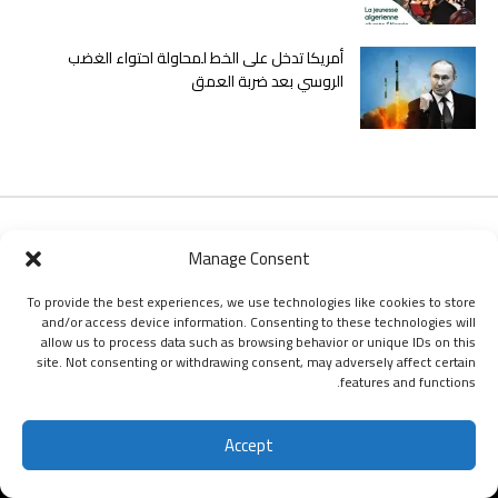
أمريكا تدخل على الخط لمحاولة احتواء الغضب
الروسي بعد ضربة العمق
Manage Consent
.المؤشر" يومية جزائرية تصدر عن ش.ذ.م.م المرسم بزنس، يديرها الاعلامي مراد
سيد، ومسؤول نشرها الصحفي المخصرم لخضر فراط" تتبنى “المؤشر” الخط الوطنيّ
To provide the best experiences, we use technologies like cookies to store
and/or access device information. Consenting to these technologies will
الذي يدافعُ عن استقلالِ الجزائرِ وسيادتها. وتُؤكّدُ على أن هذا الخطّ يجمعُ ولا يفرق،
allow us to process data such as browsing behavior or unique IDs on this
وأنّهُ طريقها ومنارةُ دربها في هذه التجربةِ الإعلاميةِ.
site. Not consenting or withdrawing consent, may adversely affect certain
features and functions.
Accept
اشتراك
جميع الحقوق محفوظة ليومية المؤشر © 2024