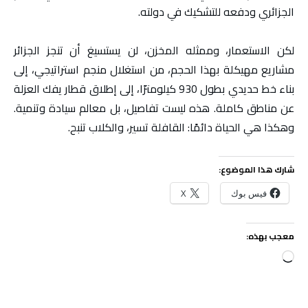
الجزائري ودفعه للتشكيك في دولته.
لكن الاستعمار، وممثله المخزن، لن يستسيغ أن تنجز الجزائر
مشاريع مهيكلة بهذا الحجم، من استغلال منجم استراتيجي، إلى
بناء خط حديدي بطول 930 كيلومترًا، إلى إطلاق قطار يفك العزلة
عن مناطق كاملة. هذه ليست تفاصيل، بل معالم سيادة وتنمية.
وهكذا هي الحياة دائمًا: القافلة تسير، والكلاب تنبح.
شارك هذا الموضوع:
فيس بوك
X
معجب بهذه:
جاري
التحميل…