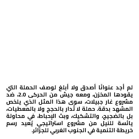
لم أجد عنوانًا أصدق ولا أبلغ لوصف الحملة التي
يقودها المخزن، ومعه جيش من الحركى 2.0، ضد
مشروع غار جبيلات، سوى هذا المثل الذي يلخص
المشهد بدقة. حملة لا تُدار بالحجج ولا بالمعطيات،
بل بالضجيج، والتشكيك، وبث الإحباط، في محاولة
يائسة للنيل من مشروع استراتيجي يُعيد رسم
خريطة التنمية في الجنوب الغربي للجزائر.