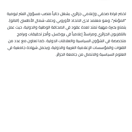
لخضر فراط صحفي وإعلامي جزائري، يشغل حالياً منصب مسؤول النشر ليومية
"المؤشر"، وهو معتمد لدى الاتحاد الأوروبي وحلف شمال الأطلسي (الناتو).
يتمتع بخبرة مهنية تمتد لعدة عقود في الصحافة الوطنية والدولية، حيث عمل
بالتلفزيون الجزائري ومراسلاً إعلامياً في بروكسل، وأنجز تحقيقات وبرامج
متخصصة في الشؤون السياسية والعلاقات الدولية. كما تعاون مع عدد من
القنوات والمؤسسات الإعلامية العربية والدولية، ويحمل شهادة جامعية في
العلوم السياسية والاتصال من جامعة الجزائر.