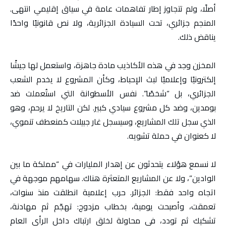
أصلًا، ولم تتجاوز إطار تفاهمات عامة في سياق إقليمي انتهى.
المنجم جزائري، تحت السيادة الجزائرية، ولا نص قانونيًا واحدًا
يناقض ذلك.
المخزن وجد في هذه الأكاذيب مادة جاهزة، واستعمل لها جيشًا
إلكترونيًا وإعلاميًا لبث الإحباط، وكأن المشروع لا يخدم الشعب
الجزائري، بل “شخصًا”. نفس الأسطوانة التي استُعملت ضد
بومدين، وضد كل مشروع سيادي كبير. لكن التاريخ لا يرحم، وهو
الذي سجل تلك المشاريع، وسيسجل غار جبيلات كمنعطف تنموي،
لا كعنوان في حملة تشويه.
لا نسمع هؤلاء يتحدثون عن إهدار المليارات في “مملكة ما بين
الوادين”، ولا عن المشاريع المتعثرة هناك. سهامهم موجهة في
اتجاه واحد فقط: الجزائر. حرب إعلامية انطلقت منذ سنوات،
تعمقت، وأصبحت يومية، بخطاب مزدوج: تهجّم ثم مهادنة،
تشكيك ثم تودد، في محاولة لخلق ارتباك داخل الرأي العام