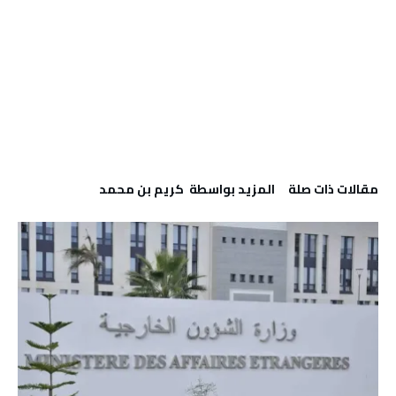
‫مقالات ذات صلة‬
‫‫المزيد بواسطة‬ ‬ كريم بن محمد