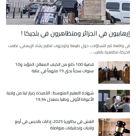
إرهابيون في الجزائر ومتظاهرون في بلجيكا !
في واقعة تثير التساؤلات حول طبيعة وتوجهات تنظيم رشاد الإرهابي، نظمت
الحركة مظاهرة بالقرب …
قضية 100 كلغ من الكيف المعالج: المؤبد و10
سنوات سجناً بحق 19 متهماً في عنابة
شهادة التعليم المتوسط : التلميذة زغرار لينا من ولاية
الأغواط الأولى وطنيا بمعدل 19,94
الغش في بكالوريا 2025: إدانات بالحبس في أربع
ولايات وتحقيقات متواصلة