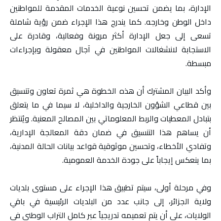
الإدارة، بما يضمن تحسين نوعية الخدمات المقدمة للمواطنين
داخل الوطن وخارجه. كما يندرج هذا الإجراء ضمن رؤية شاملة
تسعى إلى جعل الإدارة أكثر مرونة وفعالية، وقادرة على
الاستجابة لانشغالات المواطنين في آجال معقولة وبإجراءات
مبسطة.
وأكد البيان المشترك أن هذه الخطوة هي ثمرة تعاون وتنسيق
بين قطاعي الشؤون الخارجية والداخلية، لا سيما في ما يتعلق
بتبادل المعطيات والربط المعلوماتي بين المصالح المعنية. ويُنتظر
أن يساهم هذا التنسيق في ضمان دقة المعالجة الإدارية،
وتفادي الأخطاء، وتحسين موثوقية قواعد بيانات الحالة المدنية،
بما ينعكس إيجاباً على جودة الخدمة العمومية.
وفي مرحلة أولى، سيتم تطبيق هذا الإجراء على مستوى بلديات
ولاية الجزائر، إلى جانب عدد من البلديات الرئيسية في باقي
الولايات، على أن يتم تعميمه تدريجياً عبر كامل التراب الوطني في