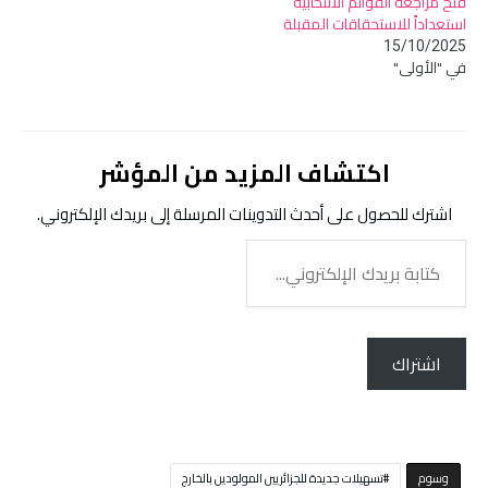
فتح مراجعة القوائم الانتخابية
استعداداً للاستحقاقات المقبلة
15/10/2025
في "الأولى"
اكتشاف المزيد من المؤشر
اشترك للحصول على أحدث التدوينات المرسلة إلى بريدك الإلكتروني.
كتابة
بريدك
الإلكتروني...
اشتراك
‫‫‫‫وسوم‬
تسهيلات جديدة للجزائريين المولودين بالخارج