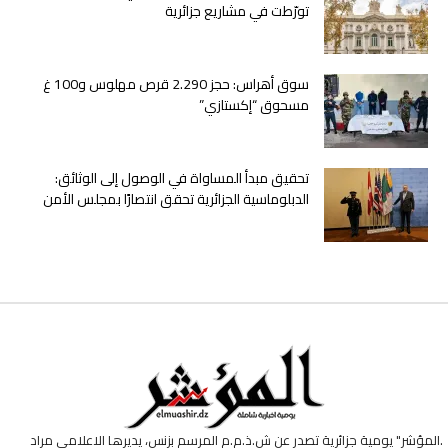
تورّطت في مشاريع جزائرية
سوق أهراس: حجز 2.290 قرص مهلوس و100 غ
مسحوق “إكستازي”
تحقيق مبدأ المساواة في الوصول إلى الوثائق:
الدبلوماسية الجزائرية تحقق انتصارًا بمجلس الأمن
.المؤشر" يومية جزائرية تصدر عن ش.ذ.م.م المرسم بزنس، يديرها الاعلامي مراد