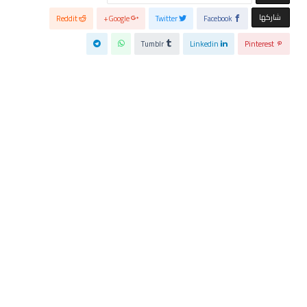
‫‫ شاركها‬
Reddit
Google+
Twitter
Facebook
Tumblr
Linkedin
Pinterest