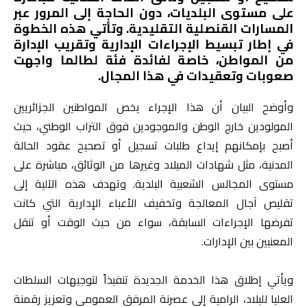
على مستوى البلديات، دون الحاجة إلى المرور عبر
المسارات القنصلية التقليدية. وتأتي هذه الخطوة
في إطار تبسيط الإجراءات الإدارية وتقريب الإدارة
من المواطن، خاصة لفائدة فئة لطالما واجهت
صعوبات وتعقيدات في هذا المجال.
وأوضح البيان أن هذا الإجراء يخص المواطنين الجزائريين
المولودين خارج الوطن والموجودين فوق التراب الوطني، حيث
أصبح بإمكانهم إيداع طلبات تسجيل أو تصحيح عقود الحالة
المدنية، مثل شهادات الميلاد وغيرها من الوثائق، مباشرة على
مستوى المجالس الشعبية البلدية. وتهدف هذه الآلية إلى
تقليص آجال المعالجة وتخفيف الأعباء الإدارية التي كانت
تفرضها الإجراءات السابقة، سواء من حيث الوقت أو تنقل
المعنيين بين الإدارات.
ويأتي إطلاق هذا الخدمة الجديدة تنفيذاً لتوجيهات السلطات
العليا للبلاد، الرامية إلى عصرنة المرفق العمومي وتعزيز رقمنة