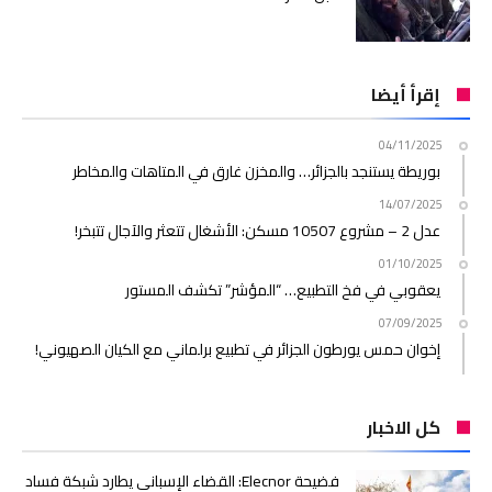
إقرأ أيضا
04/11/2025
بوريطة يستنجد بالجزائر… والمخزن غارق في المتاهات والمخاطر
14/07/2025
عدل 2 – مشروع 10507 مسكن: الأشغال تتعثر والآجال تتبخر!
01/10/2025
يعقوبي في فخ التطبيع… “المؤشر” تكشف المستور
07/09/2025
إخوان حمس يورطون الجزائر في تطبيع برلماني مع الكيان الصهيوني!
كل الاخبار
فضيحة Elecnor: القضاء الإسباني يطارد شبكة فساد