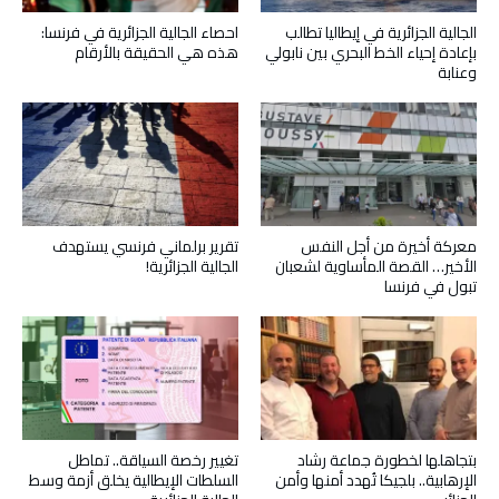
الجالية الجزائرية في إيطاليا تطالب
احصاء الجالية الجزائرية في فرنسا:
بإعادة إحياء الخط البحري بين نابولي
هذه هي الحقيقة بالأرقام
وعنابة
معركة أخيرة من أجل النفس
تقرير برلماني فرنسي يستهدف
الأخير… القصة المأساوية لشعبان
الجالية الجزائرية!
تبول في فرنسا
بتجاهلها لخطورة جماعة رشاد
تغيير رخصة السياقة.. تماطل
الإرهابية.. بلجيكا تُهدد أمنها وأمن
السلطات الإيطالية يخلق أزمة وسط