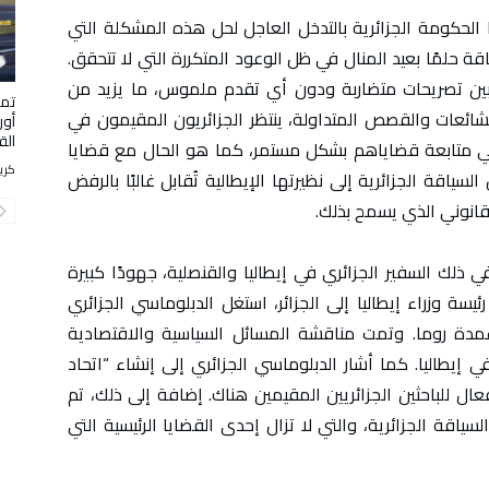
يا الحكومة الجزائرية بالتدخل العاجل لحل هذه المشكلة التي
ة حلمًا بعيد المنال في ظل الوعود المتكررة التي لا تتحقق.
بين تصريحات متضاربة ودون أي تقدم ملموس، ما يزيد من
تمي
الشائعات والقصص المتداولة، ينتظر الجزائريون المقيمون في
أور
الق
ا في متابعة قضاياهم بشكل مستمر، كما هو الحال مع قضايا
كري
سياقة الجزائرية إلى نظيرتها الإيطالية تُقابل غالبًا بالرفض
لقانوني الذي يسمح بذلك.
ي ذلك السفير الجزائري في إيطاليا والقنصلية، جهودًا كبيرة
 يناير 2023، وخلال زيارة رئيسة وزراء إيطاليا إلى الجزائر، استغل الدبلوماسي الجزائري
مدة روما. وتمت مناقشة المسائل السياسية والاقتصادية
 في إيطاليا. كما أشار الدبلوماسي الجزائري إلى إنشاء “اتحاد
فعال للباحثين الجزائريين المقيمين هناك. إضافة إلى ذلك، تم
ياقة الجزائرية، والتي لا تزال إحدى القضايا الرئيسية التي