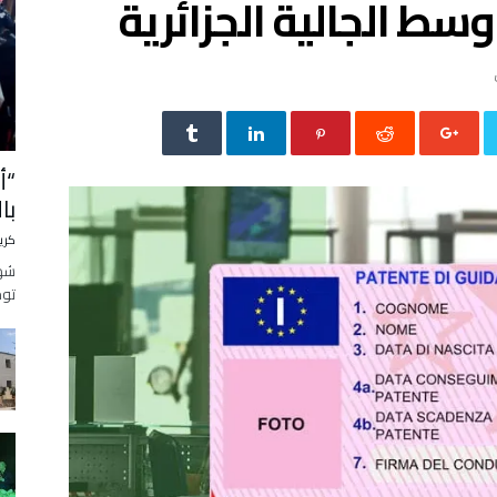
وسط الجالية الجزائرية
“أ
با
كري
شهد
توح