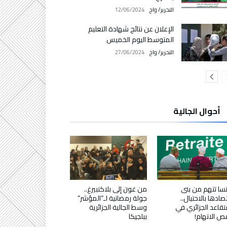
التحرير/ واج
12/06/2024
الإعلان عن نتائج شهادة التعليم
المتوسط اليوم الخميس
التحرير/ واج
27/06/2024
أحوال الجالية
سا تتهم من بنى
من غون إلى بلاكنبيرغ..
صادها بالاحتيال..
جولة رمضانية لـ”المؤشر”
تقاعد الجزائري في
وسط الجالية الجزائرية
 الاتهام!
ببلجيكا