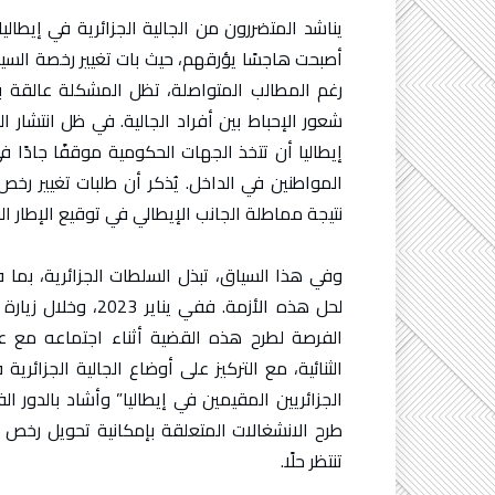
يناشد المتضررون من الجالية الجزائرية في إيطال
أصبحت هاجسًا يؤرقهم، حيث بات تغيير رخصة السياق
رغم المطالب المتواصلة، تظل المشكلة عالقة 
شعور الإحباط بين أفراد الجالية. في ظل انتشار 
إيطاليا أن تتخذ الجهات الحكومية موقفًا جادً
المواطنين في الداخل. يُذكر أن طلبات تغيير رخص ال
نتيجة مماطلة الجانب الإيطالي في توقيع الإطار ا
وفي هذا السياق، تبذل السلطات الجزائرية، بما ف
لحل هذه الأزمة. ففي
الفرصة لطرح هذه القضية أثناء اجتماعه مع ع
الثنائية، مع التركيز على أوضاع الجالية الجزائرية
الجزائريين المقيمين في إيطاليا” وأشاد بالدور ال
طرح الانشغالات المتعلقة بإمكانية تحويل رخص الس
تنتظر حلًا.