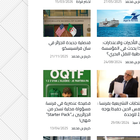
م بن محمد
27/05/2025
لخضر فراط
15/03/2026
 التأخيرات والاعتذارات:
قنصلية جديدة للجزائر في
ا يحدث في المؤسسة
سان فرانسيسكو
طنية للنقل البحري؟
كريم بن محمد
21/11/2025
م بن محمد
24/08/2024
نتخابات التشريعية بفرنسا :
فضيحة عنصرية في فرنسا:
س الدين حفيظ يوجه
مسؤولة محلية تسخر من
ءً للوحدة
الجزائريين بـ”Starter Pack”
مهين!
د سيد
29/06/2024
كريم بن محمد
13/04/2025