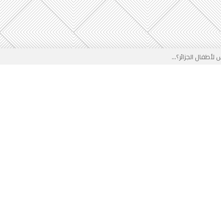
لأطفال الجزائر؟...
من جديد… فهل تتدخل السلطة قبل...
 لفضيحة بيتكوفيتش المدفوعة من...