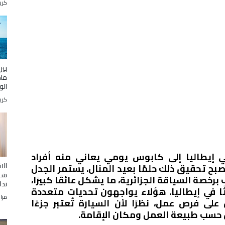
كري
بين
ماذ
الو
كري
 إيطاليا إلى كابوس يومي يعاني منه أفراد
الا
صبح تحقيق ذلك حلمًا بعيد المنال. يستمر الجدل
شم
رخصة السياقة الجزائرية، ما يشكل عائقًا كبيرًا،
ندا
ثًا في إيطاليا. هؤلاء يواجهون تحديات متعددة
مرا
ى فرص عمل، نظرًا لأن السيارة تُعتبر جزءًا
ل حسب طبيعة العمل ومكان الإقامة.