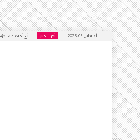
أغسطس 05, 2026
أخر الأخبار
أي أحاديث ستُدرَّس 
التطرف يرفع رأسه 
إعلام العار يصفّق
مستفيدو 10507 مسكن عدل بالرحمانية يطالبون بتوف...