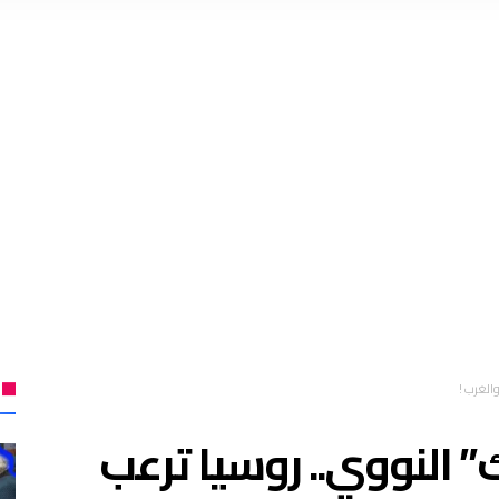
والغرب !
 النووي.. روسيا ترعب