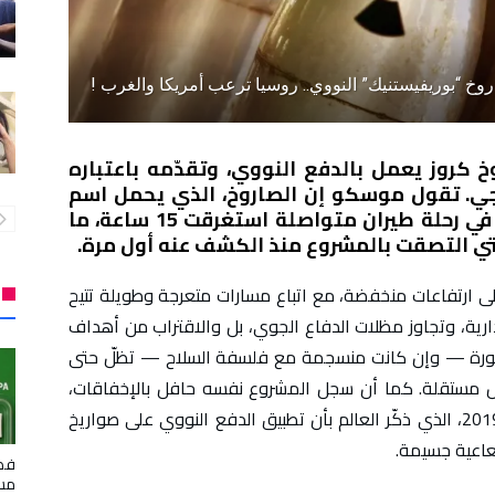
وخ “بوريفيستنيك” النووي.. روسيا ترعب أمريكا والغرب !
وخ كروز يعمل بالدفع النووي، وتقدّمه باعتباره
تيجي. تقول موسكو إن الصاروخ، الذي يحمل اسم
“بوريفيستنيك”، قطع 14 ألف كيلومتر في رحلة طيران متواصلة استغرقت 15 ساعة، ما
لتي التصقت بالمشروع منذ الكشف عنه أول مرة.
لى ارتفاعات منخفضة، مع اتباع مسارات متعرجة وطويلة تتيح
ارية، وتجاوز مظلات الدفاع الجوي، بل والاقتراب من أهداف
الصورة — وإن كانت منسجمة مع فلسفة السلاح — تظلّ حتى
 مستقلة. كما أن سجل المشروع نفسه حافل بالإخفاقات،
أبرزها حادث الانفجار المميت في نيونوكسا عام 2019، الذي ذكّر العالم بأن تطبيق الدفع النووي على صواريخ
عاعية جسيمة.
فضي
مسؤ