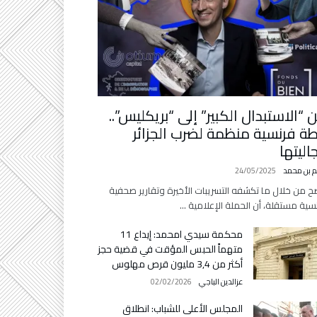
 “الاستبدال الكبير” إلى “بريكليس”..
ة فرنسية منظمة لضرب الجزائر
اليتها
م بن محمد
24/05/2025
ح من خلال ما تكشفه التسريبات الأخيرة وتقارير صحفية
سية مستقلة، أن الحملة الإعلامية …
محكمة سيدي امحمد: إيداع 11
متهماً الحبس المؤقت في قضية حجز
أكثر من 3,4 مليون قرص مهلوس
عزالدين الباجي
02/02/2026
المجلس الأعلى للشباب: انطلاق