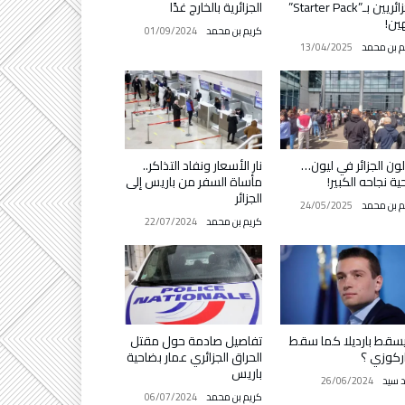
الجزائريين بـ”Starter Pack”
الجزائرية بالخارج غدًا
ين!
كريم بن محمد
01/09/2024
م بن محمد
13/04/2025
ون الجزائر في ليون…
نار الأسعار ونفاد التذاكر..
ة نجاحه الكبير!
مأساة السفر من باريس إلى
الجزائر
م بن محمد
24/05/2025
كريم بن محمد
22/07/2024
قط بارديلا كما سقط
تفاصيل صادمة حول مقتل
ركوزي ؟
الحراق الجزائري عمار بضاحية
باريس
د سيد
26/06/2024
كريم بن محمد
06/07/2024