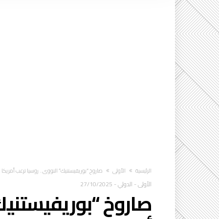
‫الرئيسية‬
الأولى
صاروخ “بوريفيستنيك” النووي.. روسيا ترعب أمريكا 
الأولى
-
الدولي
-
27/10/2025
صاروخ “بوريفيستنيك”