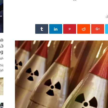
من
خط
وج
كري
يتض
فرن