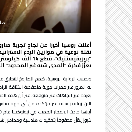
صار
أعلنت روسيا أخيرًا عن نجاح تجربة صار
نقلة نوعية في موازين الردع الاسترا
يعزّز فكرة “المدى شبه غير المحدود” ا
وبحسب الرواية الروسية، صُمم الصاروخ للتحليق ع
له المرور عبر ممرات جوية منخفضة الكثافة الراد
بعيدة عبر اتجاهات غير متوقعة. غير أن هذه 
الآن رواية روسية غير مؤكدة من أي جهة قياس
كروز يظلّ محفوفاً بتعقيدات هندسية ومخاطر إش