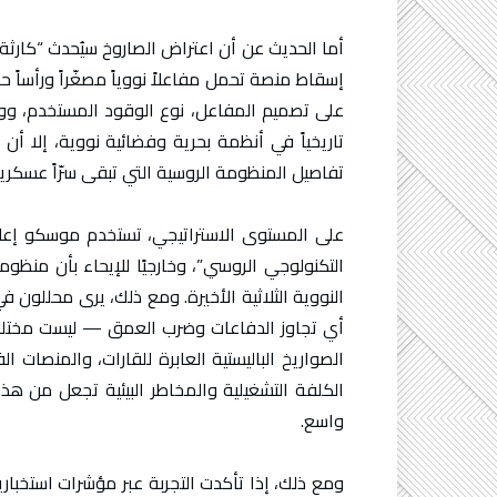
أما الحديث عن أن اعتراض الصاروخ سيُحدث “كارثة
إسقاط منصة تحمل مفاعلاً نووياً مصغّراً ورأساً
على تصميم المفاعل، نوع الوقود المستخدم، و
تاريخياً في أنظمة بحرية وفضائية نووية، إلا أن 
تفاصيل المنظومة الروسية التي تبقى سرّاً عسكرياً
على المستوى الاستراتيجي، تستخدم موسكو إعلان 
التكنولوجي الروسي”، وخارجيًا للإيحاء بأن منظوما
النووية الثلاثية الأخيرة. ومع ذلك، يرى محللون 
أي تجاوز الدفاعات وضرب العمق — ليست مختلفة 
الصواريخ الباليستية العابرة للقارات، والمنصات
الكلفة التشغيلية والمخاطر البيئية تجعل من هذ
واسع.
ومع ذلك، إذا تأكدت التجربة عبر مؤشرات استخبار