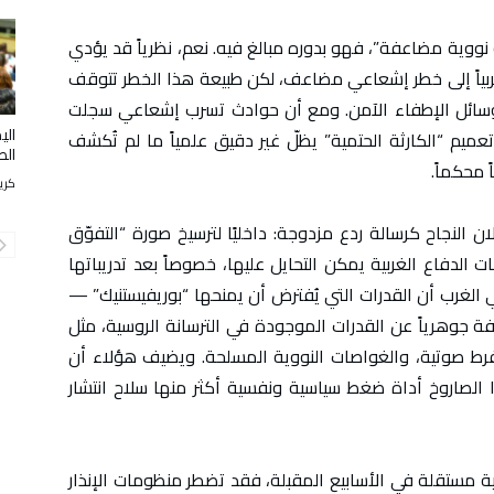
 نووية مضاعفة”، فهو بدوره مبالغ فيه. نعم، نظرياً قد يؤدي
 حربياً إلى خطر إشعاعي مضاعف، لكن طبيعة هذا الخطر تتوقف
وسائل الإطفاء الآمن. ومع أن حوادث تسرب إشعاعي سجلت
الي
تعميم “الكارثة الحتمية” يظلّ غير دقيق علمياً ما لم تُكشف
الط
 محكماً.
كري
النجاح كرسالة ردع مزدوجة: داخليًا لترسيخ صورة “التفوّق
ت الدفاع الغربية يمكن التحايل عليها، خصوصاً بعد تدريباتها
في الغرب أن القدرات التي يُفترض أن يمنحها “بوريفيستنيك” —
جوهرياً عن القدرات الموجودة في الترسانة الروسية، مثل
 الفرط صوتية، والغواصات النووية المسلحة. ويضيف هؤلاء أن
ا الصاروخ أداة ضغط سياسية ونفسية أكثر منها سلاح انتشار
ية مستقلة في الأسابيع المقبلة، فقد تضطر منظومات الإنذار