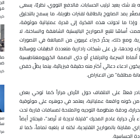
ه بلا شك يعيد ترتيب الحسابات. فالدفع النووي، نظريًا، يسعى
مه
ّر يمد الصاروخ بالطاقة لفترات طويلة، ما يسمح بالتحليق
كري
. وإذا ما تحولت هذه الفكرة إلى قدرة عملياتية موثوقة،
ممت أساسًا لتتبع الصواريخ الباليستية الشاهقة والساخنة، لا
ية. ومع ذلك، يحذّر خبراء غربيون من المبالغة في التصورات
راء وحدها، بل على شبكات رادارية متعددة الطبقات ووسائط
أنماط السرعة والارتفاع أو حتى البصمة الكهرومغناطيسية
صال
ضحي
 يكون ادعاء دعائي أكثر منه حقيقة فيزيائية، بينما يظلّ خفض
كري
حصانة مطلقة” من الاعتراض.
ادر فعلاً على الالتفاف حول الأرض مراراً كما توحي بعض
 من كونه واقعة عملياتية، يعتمد في جوهره على موثوقية
لحرارة، ودقة منظومة التوجيه والملاحة لمسافات قارية تحت
سيس
 بأن حرارة عادم المحرك “قليلة لدرجة لا تُرصد”، فيحتاج أيضاً
سا
ي مقارنة بالصواريخ التقليدية، لكنه لا يلغيه تماماً، كما لا
مرا
ة الحساسية.