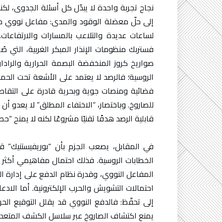
نجاح تجربة واحدة لا يبدّل كل أسئلة الجدوى، لكن
إلى حلّ معضلة الوقود والمدى: مفاعل نووي مصغ
لساعات عديدة والتلاعب بالمسارات والارتفاعات
فستربك منظومات الإنذار المبكر الغربية، التي صُ
صواريخ كروز المنخفضة البصمة الحرارية والرادار
الروسية؛ فالرصد لا يعتمد على الأشعة تحت الحم
فضائية ومنصات جوية وبحرية قادرة على التقاط 
للصاروخ. وباختصار، “الاختفاء المطلق” لا يعدو أن
قابلية الرصد هدفًا تقنيًا مشروعًا لكنه لا يمنح “
في المقابل، يصعب الجزم بأن “بوريفيستنيك” ق
الخطابات الروسية. فذلك احتمال مفاهيمي أكثر
المفاعل النووي، وقدرة نظام الدفع على إدارة ا
احتمالات التشويش والحرب الإلكترونية. أما الادعاء
إلى تحفّظ: فالدفع النووي قد يقلل التوقيع الحرار
يمنع اكتشاف الصاروخ عبر سلاسل الكشف المتعدد