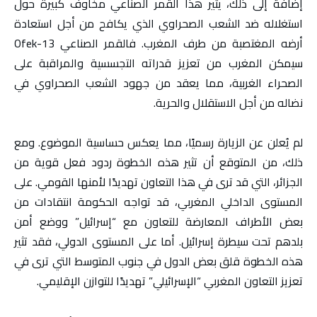
إضافة إلى ذلك، يثير هذا القمر الصناعي مخاوف كبيرة حول
استغلاله ضد الشعب الصحراوي الذي يكافح من أجل استعادة
أرضه المغتصبة من طرف المغرب. فالقمر الصناعي Ofek-13
سيمكن المغرب من تعزيز قدراته التجسسية والمراقبة على
الصحراء الغربية، مما يعقد من جهود الشعب الصحراوي في
نضاله من أجل الاستقلال والحرية.
لم يُعلن عن الزيارة رسميًا، مما يعكس حساسية الموضوع. ومع
ذلك، من المتوقع أن تثير هذه الخطوة ردود فعل قوية من
الجزائر، التي قد ترى في هذا التعاون تهديدًا لأمنها القومي. على
المستوى الداخلي المغربي، قد تواجه الحكومة انتقادات من
بعض الأطراف المعارضة للتعاون مع “إسرائيل” ووضع أمن
بلدهم تحت سيطرة إسرائيل. أما على المستوى الدولي، فقد تثير
هذه الخطوة قلق بعض الدول في جنوب المتوسط التي ترى في
تعزيز التعاون المغربي “الإسرائيلي” تهديدًا للتوازن الإقليمي.