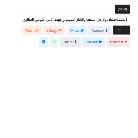
‫‫‫‫وسوم‬
صفقة بمليار دولار بين المغرب والكيان الصهيوني تهدد الأمن القومي الجزائري
‫‫ شاركها‬
Reddit
Google+
Twitter
Facebook
Tumblr
Linkedin
Pinterest