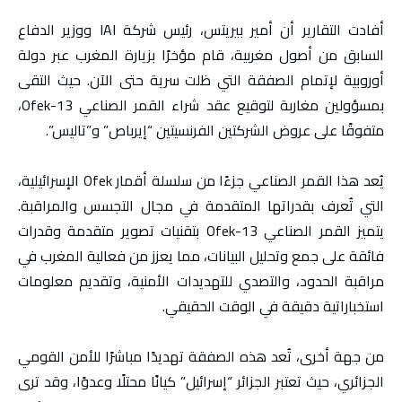
أفادت التقارير أن أمير بيريتس، رئيس شركة IAI ووزير الدفاع
السابق من أصول مغربية، قام مؤخرًا بزيارة المغرب عبر دولة
أوروبية لإتمام الصفقة التي ظلت سرية حتى الآن. حيث التقى
بمسؤولين مغاربة لتوقيع عقد شراء القمر الصناعي Ofek-13،
متفوقًا على عروض الشركتين الفرنسيتين “إيرباص” و”تاليس”.
يُعد هذا القمر الصناعي جزءًا من سلسلة أقمار Ofek الإسرائيلية،
التي تُعرف بقدراتها المتقدمة في مجال التجسس والمراقبة.
يتميز القمر الصناعي Ofek-13 بتقنيات تصوير متقدمة وقدرات
فائقة على جمع وتحليل البيانات، مما يعزز من فعالية المغرب في
مراقبة الحدود، والتصدي للتهديدات الأمنية، وتقديم معلومات
استخباراتية دقيقة في الوقت الحقيقي.
من جهة أخرى، تُعد هذه الصفقة تهديدًا مباشرًا للأمن القومي
الجزائري، حيث تعتبر الجزائر “إسرائيل” كيانًا محتلًا وعدوًا، وقد ترى