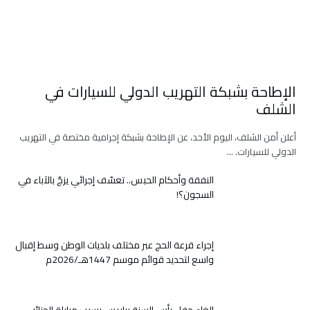
الإطاحة بشبكة التهريب الدولي للسيارات في
الشلف
أعلن أمن الشلف، اليوم الأحد، عن الإطاحة بشبكة إجرامية مختصة في التهريب
الدولي للسيارات. …
النفقة وأحكام الحبس.. تعسّف إجرائي يزجّ بالآباء في
السجون؟!
إجراء قرعة الحج عبر مختلف بلديات الوطن وسط إقبال
واسع لتحديد قوائم موسم 1447هـ/2026م
إلغاء حفل رأس السنة بباريس بسبب مباراة الجزائر –