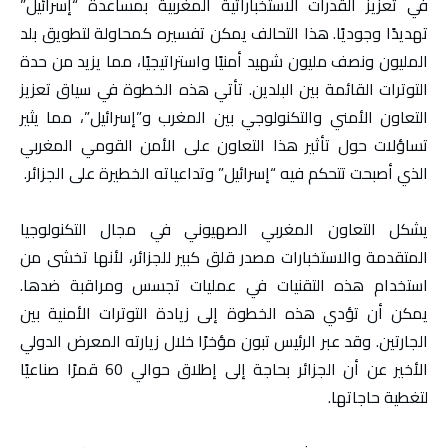
في تعزيز القدرات الاستخباراتية المغربية بمساعدة “إسرائيل”
تهديدًا وجوديًا. هذا التحالف يمكن تفسيره كمحاولة لتطويق بلد
المليون ونصف مليون شهيد أمنيًا واستراتيجيًا، مما يزيد من حدة
التوترات القائمة بين البلدين. تأتي هذه الخطوة في سياق تعزيز
التعاون الأمني والتكنولوجي بين المغرب و”إسرائيل”، مما يثير
تساؤلات حول تأثير هذا التعاون على الأمن القومي المغربي
الذي أصبحت تتحكم فيه “إسرائيل” وتداعياته الخطيرة على الجزائر.
يشكل التعاون المغربي الصهيوني في مجال التكنولوجيا
المتقدمة والاستخبارات مصدر قلق كبير للجزائر، لأنها تخشى من
استخدام هذه التقنيات في عمليات تجسس ومراقبة ضدها.
يمكن أن تؤدي هذه الخطوة إلى زيادة التوترات الأمنية بين
الجارتين. وقد عبر الرئيس تبون مؤخرًا خلال زيارته المعرض الدولي
الأخير عن أن الجزائر بحاجة إلى إطلاق حوالي 60 قمرًا صناعيًا
لتغطية حاجاتها.