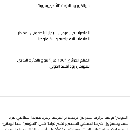
دريانكور ومتلازمة “الألجيروفوبيا”!
القاصرات في مرمى الابتزاز الإلكتروني.. مخاطر
العلاقات الافتراضية والتكنولوجيا
الفيلم الجزائري “196 متراً” يتوج بالجائزة الكبرى
لمهرجان رود آيلاند الدولي
.المؤشر" يومية جزائرية تصدر عن ش.ذ.م.م المرسم بزنس، يديرها الاعلامي مراد
سيد، ومسؤول نشرها الصحفي المخصرم لخضر فراط" تتبنى “المؤشر” الخط الوطنيّ
الذي يدافعُ عن استقلالِ الجزائرِ وسيادتها. وتُؤكّدُ على أن هذا الخطّ يجمعُ ولا يفرق،