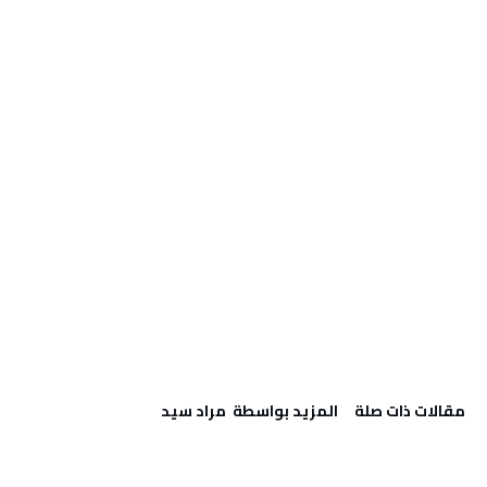
‫مقالات ذات صلة‬
‫‫المزيد بواسطة‬ ‬ مراد سيد