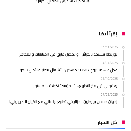
أي أحاديث ستُدرَّس لأطفال الجزائر؟
إقرأ أيضا
04/11/2025
بوريطة يستنجد بالجزائر… والمخزن غارق في المتاهات والمخاطر
14/07/2025
عدل 2 – مشروع 10507 مسكن: الأشغال تتعثر والآجال تتبخر!
01/10/2025
يعقوبي في فخ التطبيع… “المؤشر” تكشف المستور
07/09/2025
إخوان حمس يورطون الجزائر في تطبيع برلماني مع الكيان الصهيوني!
كل الاخبار