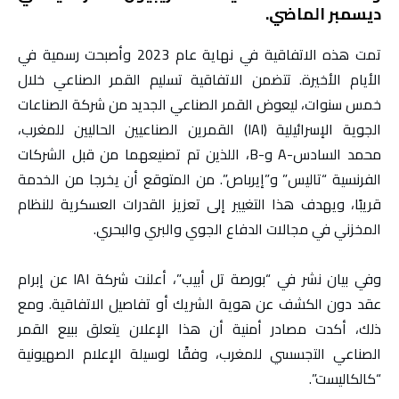
ديسمبر الماضي.
تمت هذه الاتفاقية في نهاية عام 2023 وأصبحت رسمية في
الأيام الأخيرة. تتضمن الاتفاقية تسليم القمر الصناعي خلال
خمس سنوات، ليعوض القمر الصناعي الجديد من شركة الصناعات
الجوية الإسرائيلية (IAI) القمرين الصناعيين الحاليين للمغرب،
محمد السادس-A و-B، اللذين تم تصنيعهما من قبل الشركات
الفرنسية “تاليس” و”إيرباص”. من المتوقع أن يخرجا من الخدمة
قريبًا، ويهدف هذا التغيير إلى تعزيز القدرات العسكرية للنظام
المخزني في مجالات الدفاع الجوي والبري والبحري.
وفي بيان نشر في “بورصة تل أبيب”، أعلنت شركة IAI عن إبرام
عقد دون الكشف عن هوية الشريك أو تفاصيل الاتفاقية. ومع
ذلك، أكدت مصادر أمنية أن هذا الإعلان يتعلق ببيع القمر
الصناعي التجسسي للمغرب، وفقًا لوسيلة الإعلام الصهيونية
“كالكاليست”.