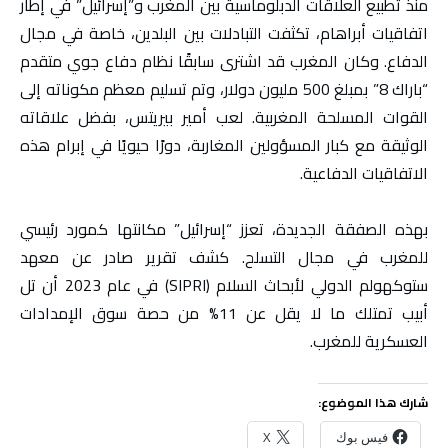
منذ تطبيع العلاقات الدبلوماسية بين المغرب و”إسرائيل” في إطار
اتفاقيات أبراهام، تكثفت التبادلات بين البلدين، خاصة في مجال
الدفاع. وكان المغرب قد اشترى سابقًا نظام دفاع جوي متقدم
“باراك 8” بمبلغ 500 مليون دولار، وتم تسليم معظم مكوناته إلى
القوات المسلحة المغربية. لعب أمير بيريتس، بفضل علاقاته
الوثيقة مع كبار المسؤولين المغاربة، دورًا حيويًا في إبرام هذه
الاتفاقيات الدفاعية.
بهذه الصفقة الجديدة، تعزز “إسرائيل” مكانتها كمورد رئيسي
للمغرب في مجال التسلح. كشف تقرير صادر عن معهد
ستوكهولم الدولي لأبحاث السلام (SIPRI) في عام 2023 أن تل
أبيب تمتلك ما لا يقل عن 11% من حصة سوق الإمدادات
العسكرية للمغرب.
شارك هذا الموضوع:
فيس بوك
X