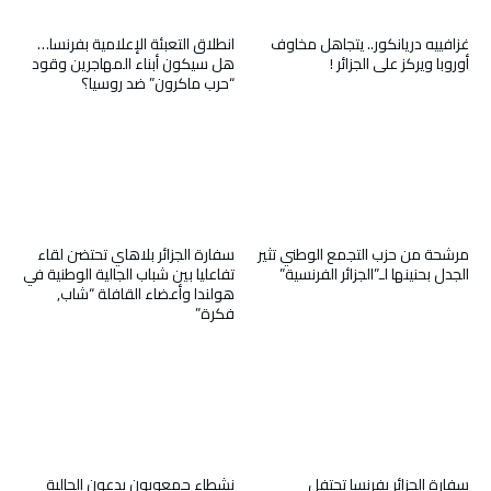
غزافييه دريانكور.. يتجاهل مخاوف
انطلاق التعبئة الإعلامية بفرنسا…
أوروبا ويركز على الجزائر !
هل سيكون أبناء المهاجرين وقود
“حرب ماكرون” ضد روسيا؟
مرشحة من حزب التجمع الوطني تثير
سفارة الجزائر بلاهاي تحتضن لقاء
الجدل بحنينها لـ”الجزائر الفرنسية”
تفاعليا بين شباب الجالية الوطنية في
هولندا وأعضاء القافلة “شاب,
فكرة”
سفارة الجزائر بفرنسا تحتفل
نشطاء جمعويون يدعون الجالية