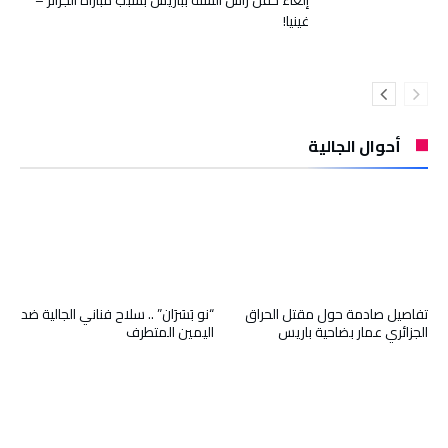
غينيا!
أحوال الجالية
تفاصيل صادمة حول مقتل الحراق
“نو بَسَرَان” .. سلاح فناني الجالية ضد
الجزائري عمار بضاحية باريس
اليمين المتطرف