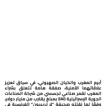
أبرم المغرب والكيان الصهيوني، في سياق تعزيز
علاقاتهما الأمنية، صفقة هامة تتعلق بشراء
المغرب لقمر صناعي تجسسي من شركة الصناعات
الجوية الإسرائيلية (IAI) بمبلغ يقترب من مليار دولار،
وفقًا لما نقلته صحيفة “لا تريبيون” الفرنسية في