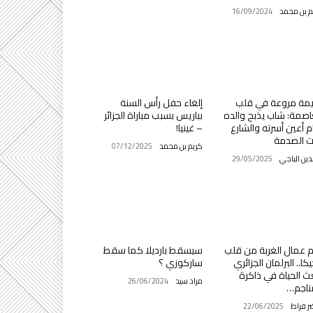
م بن محمد
16/09/2024
مة مروعة في قلب
إلغاء حفل رأس السنة
اصمة: شاب يذبح والده
بباريس بسبب مباراة الجزائر
م أعين أسرته والشارع
– غينيا!
ت الصدمة
كريم بن محمد
07/12/2025
دين الباجي
29/05/2025
م عمال الغربة من قلب
سيسقط بارديلا كما سقط
يكا.. البرلمان الجزائري
ساركوزي ؟
ث الحياة في ذاكرة
مراد سيد
26/06/2024
ناجم…
ر فراط
22/06/2025