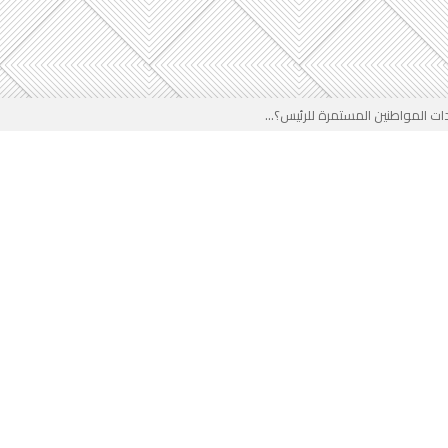
 المواطنين المستمرة للرئيس؟...
خب في وجه المدرب الجزائري؟...
ير في الجزائر...
لقادم على المخزن...
 بوجه جديد...