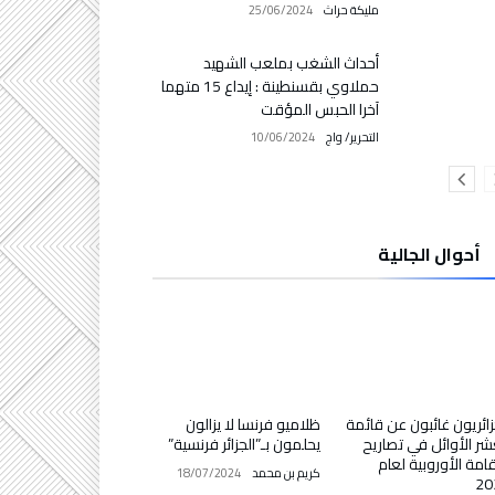
مليكة حراث
25/06/2024
أحداث الشغب بملعب الشهيد
حملاوي بقسنطينة : إيداع 15 متهما
آخرا الحبس المؤقت
التحرير/ واج
10/06/2024
أحوال الجالية
زائريون غائبون عن قائمة
ظلاميو فرنسا لا يزالون
شر الأوائل في تصاريح
يحلمون بـ”الجزائر فرنسية”
قامة الأوروبية لعام
كريم بن محمد
18/07/2024
20