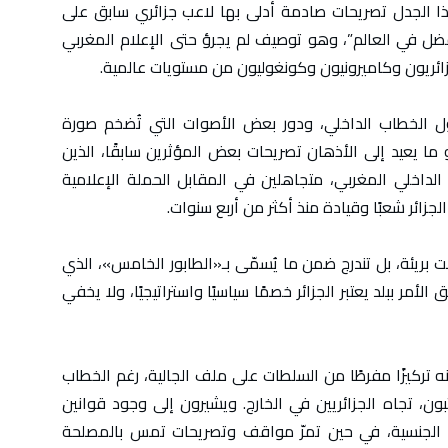
هذا الجدل تصريحات صادمة أدلى بها لاعب جزائري سابق على
الأفضل في العالم”، وهو توصيف لم يجرؤ حتى الإعلام المغربي
ائريون وكاميرونيون وكونغوليون من مستويات عالمية.
 الخطاب الداخلي، ودور بعض الأصوات التي تُضخم صورة
 يعيد إلى الأذهان تصريحات بعض المؤثرين سابقًا، الذين
الداخلي المغربي، متجاهلين في المقابل الحملة الإعلامية
جزائر شعبًا وقيادة منذ أكثر من أربع سنوات.
بريئة، بل تندرج ضمن ما يُسمّى بـ«الطابور الخامس»، الذي
لأمر ببلد يعتبر الجزائر خصمًا سياسيًا واستراتيجيًا، ولا يخفي
ه تركيزًا مفرطًا من السلطات على ملف الجالية، رغم الخطاب
تبون، تجاه الجزائريين في الخارج. ويشيرون إلى وجود قوانين
 الجنسية، في حين تمرّ مواقف وتصريحات تمس بالمصلحة