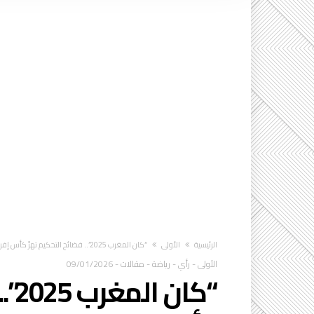
‫الرئيسية‬
الأولى
“كان المغرب 2025”.. فضائح التحكيم تهزّ كأس إفريقيا
الأولى
-
رأي
-
رياضة
-
مقالات
-
09/01/2026
“كا