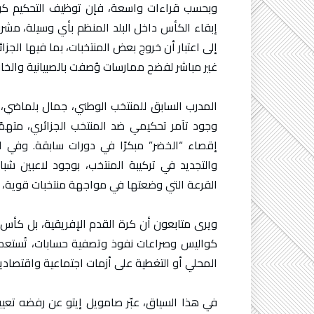
وبحسب قراءات واسعة، فإن توظيف التحكيم كوسيلة
إبقاء الكأس داخل البلد المنظم بأي وسيلة، مش
إلى اعتبار أن خروج بعض المنتخبات، بما فيها الجز
غير مباشر لفضح ممارسات وُصفت بالصبيانية والخارج
المدرب السابق للمنتخب الوطني، جمال بلماضي، كا
وجود تآمر تحكيمي ضد المنتخب الجزائري، متهم
إقصاء “الخضر” مبكرًا في دورات سابقة. وفي ا
والتجديد في تركيبة المنتخب، بوجود لاعبين شب
القرعة التي وضعتها في مواجهة منتخبات قوية، 
ويرى متابعون أن كرة القدم الإفريقية، بل كأس إ
كواليس وصراعات نفوذ وتصفية حسابات، تُستعمل ف
المحلي أو التغطية على أزمات اجتماعية واقتصادي
في هذا السياق، عبّر صامويل إيتو عن رفضه تعيين