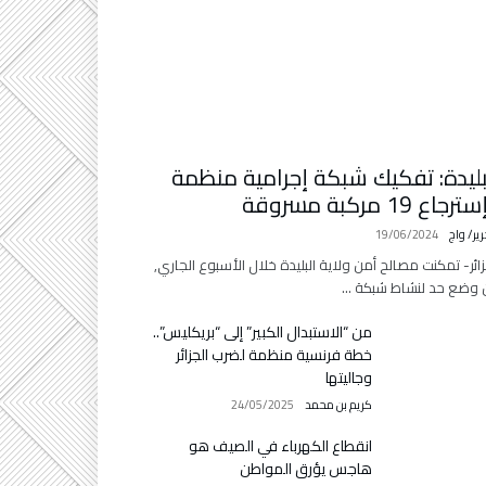
بليدة: تفكيك شبكة إجرامية منظمة
جاع 19 مركبة مسروقة
رير/ واج
19/06/2024
زائر- تمكنت مصالح أمن ولاية البليدة خلال الأسبوع الجاري,
وضع حد لنشاط شبكة …
من “الاستبدال الكبير” إلى “بريكليس”..
خطة فرنسية منظمة لضرب الجزائر
وجاليتها
كريم بن محمد
24/05/2025
انقطاع الكهرباء في الصيف هو
هاجس يؤرق المواطن