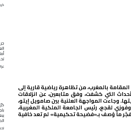
كري
جري
الع
أما
تح
عزال
المقامة بالمغرب، من تظاهرة رياضية قارية إلى
داث التي كشفت، وفق متابعين، عن انزلاقات
. وجاءت المواجهة العلنية بين صامويل إيتو،
كرّ
 وفوزي لقجع، رئيس الجامعة الملكية المغربية،
بلج
فجّر ما وُصف بـ«فضيحة تحكيمية» لم تعد خافية
يبع
الم
لخض