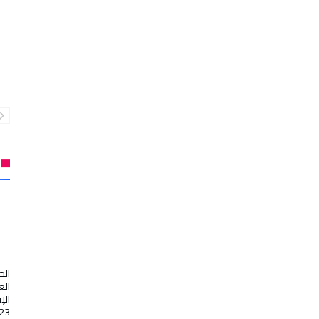
"كان المغرب 2025".. فضائح التحكيم تهزّ كأس إفريقيا
الج
الع
الإ
23