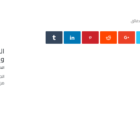
ال
وإستر
التح
الج
من 