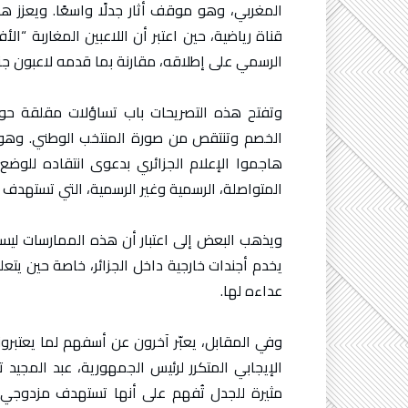
المغربي، وهو موقف أثار جدلًا واسعًا. ويعزز 
قناة رياضية، حين اعتبر أن اللاعبين المغاربة “
الرسمي على إطلاقه، مقارنة بما قدمه لاعبون جز
وتفتح هذه التصريحات باب تساؤلات مقلقة حول
الخصم وتنتقص من صورة المنتخب الوطني. وهو ما
هاجموا الإعلام الجزائري بدعوى انتقاده للوضع 
المتواصلة، الرسمية وغير الرسمية، التي تستهدف ال
ويذهب البعض إلى اعتبار أن هذه الممارسات ليست 
يخدم أجندات خارجية داخل الجزائر، خاصة حين يتعلق ا
عداءه لها.
وفي المقابل، يعبّر آخرون عن أسفهم لما يعتبرون
الإيجابي المتكرر لرئيس الجمهورية، عبد المجيد 
مثيرة للجدل تُفهم على أنها تستهدف مزدوجي