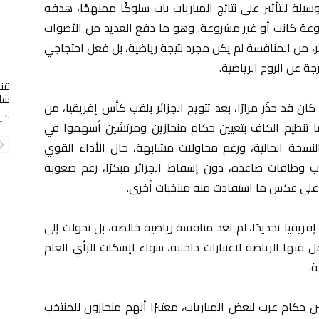
 للتأثير على نتائج المباريات بات سلوكًا ممنهجًا، هدفه
روعة كانت أو غير مشروعة. وهو ما دفع العديد من الأصوات
ائر، من المنافسة لم يكن مجرد نتيجة رياضية، بل فعل احتجاجي
ة عن الروح الرياضية.
قنص
سا
ن قد حذّر مرارًا، بعد تتويج الجزائر بلقب كأس إفريقيا، من
كري
ًا تنظيم الكاف بتعيين حكام منحازين ومرتشين أسهموا في
لنسخة الحالية، ورغم محاولات مشابهة، حال الأداء القوي
اب وطاقات صاعدة، دون إسقاط الجزائر مبكرًا، رغم صعوبة
على عكس ما استفادت منه منتخبات أخرى.
فريقيا تحديدًا، لم تعد منافسة رياضية خالصة، بل تحولت إلى
يها الرياضة لاعتبارات داخلية، سواء لإسكات الرأي العام
ة.
 حكام عرب لبعض المباريات، معتبرًا أنهم منحازون للمنتخب