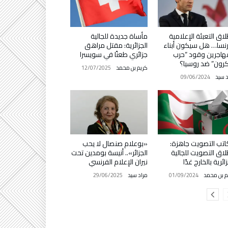
لاق التعبئة الإعلامية
مأساة جديدة للجالية
نسا… هل سيكون أبناء
الجزائرية: مقتل مراهق
هاجرين وقود “حرب
جزائري طعنًا في سويسرا
رون” ضد روسيا؟
كريم بن محمد
12/07/2025
د سيد
09/06/2024
تب التصويت جاهزة:
«بوعلام صنصال لا يحب
لاق التصويت للجالية
الجزائر».. أنيسة بومدين تحت
ائرية بالخارج غدًا
نيران الإعلام الفرنسي
م بن محمد
01/09/2024
مراد سيد
29/06/2025