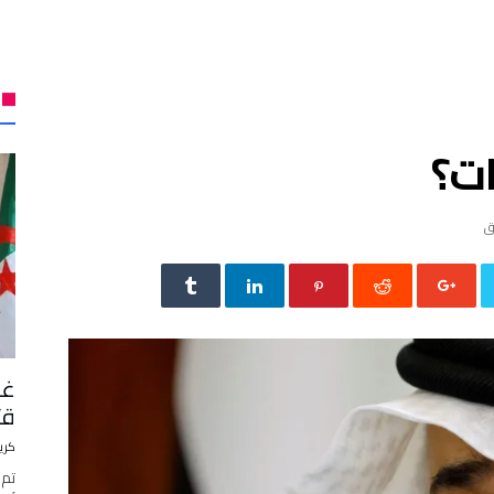
ات؟
غر
قتل 
كري