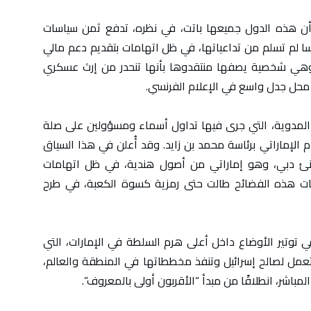
 أن هذه الدول جميعها باتت، في نظره، تدفع ثمن سياسات
نسا لم تسلم من تداعياتها، في ظل اتهامات بتقديم دعم مالي
وهي شخصية يصفها منتقدوها بأنها تنحدر من إرث عسكري
 محل جدل واسع في الإعلام الفرنسي.
المدوية، التي جرى فيها تداول أسماء ومسؤولين على صلة
م الإماراتي برئاسة محمد بن زايد. وقد أُعلن في هذا السياق
انئ دبي، وهو إماراتي من أصول هندية، في ظل اتهامات
يات هذه الفضائح طالت حتى رمزية كسوة الكعبة، في طرح
توتير الأوضاع داخل أعلى هرم السلطة في الإمارات، التي
 تعمل لصالح إسرائيل وتنفذ مخططاتها في المنطقة والعالم،
المباشر، انطلاقًا من مبدأ “الأقربون أولى بالمعروف”.