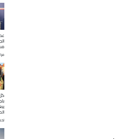
عطا
الج
مسي
مرا
كرّ
بلج
يبع
الم
لخض