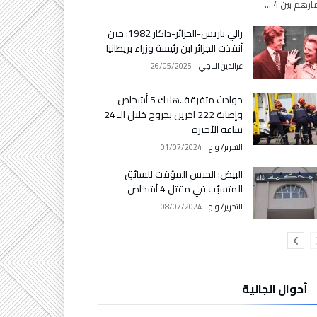
رهم بين 4 …
رالي باريس-الجزائر-داكار 1982: حين
أنقذت الجزائر ابن رئيسة وزراء بريطانيا
عزالدين الباجي
26/05/2025
حوادث متفرقة..هلاك 5 أشخاص
وإصابة 222 آخرين بجروح خلال الـ 24
ساعة الأخيرة
التحرير/ واج
01/07/2024
البيض: الحبس المؤقت للسائق
المتسبّب في مقتل 4 أشخاص
التحرير/ واج
08/07/2024
أحوال الجالية