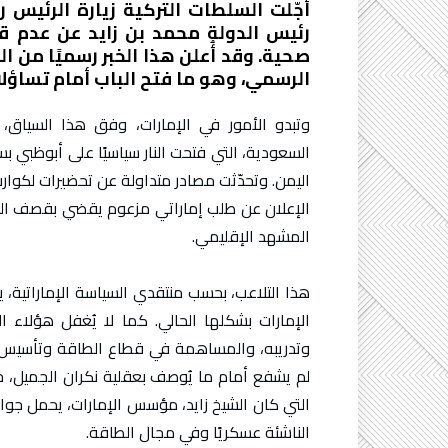
أجّلت السلطات التركية زيارة الرئيس ر
رئيس الدولة محمد بن زايد عن عدم ق
صحية. وقد أُعلن هذا الخبر رسميًا من ا
الرسمي، وهو ما فتح الباب أمام تساؤلا
وتبدو الأمور في الإمارات، وفق هذا السياق، 
السعودية، التي فتحت النار سياسيًا على أبوظبي ب
اليمن. وتحدّثت مصادر متداولة عن تحضيرات لكوار
الإعلان عن طلب إماراتي مزعوم يقضي بقصف ال
المشهد الإقليمي.
هذا التلاعب، بحسب منتقدي السياسة الإماراتية،
الإمارات بشكلها الحالي. كما لا يُغفل هؤلاء ا
وتدريبه، والمساهمة في قطاع الطاقة وتأسيس شرك
لم يشفع أمام ما يُوصف بعقلية نكران الجميل، حي
التي كان الشيخ زايد، مؤسس الإمارات، يحمل جواز 
الناشئة عسكريًا وفي مجال الطاقة.