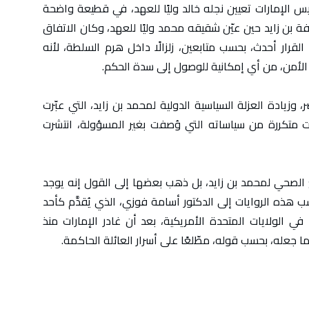
ئيس الإمارات تعيين نجله خالد وليًا للعهد، في قطيعة واضحة
فة بن زايد حين عيّن شقيقه محمد وليًا للعهد، وكان الاتفاق
قرار أحدث، بحسب متابعين، زلزالًا داخل هرم السلطة، لأنه
أمن، من أي إمكانية للوصول إلى سدة الحكم.
 وزيادة العزلة السياسية الدولية لمحمد بن زايد، التي عبّرت
رات متكررة من سياساته التي وُصفت بغير المسؤولة، انتشرت
الصحي لمحمد بن زايد، بل ذهب بعضها إلى القول إنه يوجد
هذه الروايات إلى الدكتور أسامة فوزي، الذي يُقدَّم كأحد
في الولايات المتحدة الأمريكية، بعد أن غادر الإمارات منذ
ا جعله، بحسب قوله، مطّلعًا على أسرار العائلة الحاكمة.