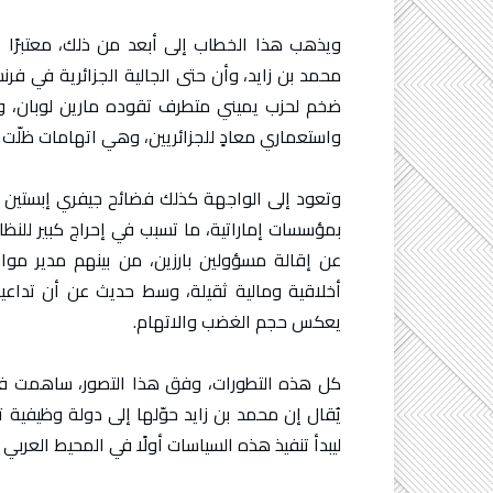
ويذهب هذا الخطاب إلى أبعد من ذلك، معتبرًا
محمد بن زايد، وأن حتى الجالية الجزائرية في فر
ضخم لحزب يميني متطرف تقوده مارين لوبان، 
واستعماري معادٍ للجزائريين، وهي اتهامات ظلّت
وتعود إلى الواجهة كذلك فضائح جيفري إبستين 
بمؤسسات إماراتية، ما تسبب في إحراج كبير للنظا
عن إقالة مسؤولين بارزين، من بينهم مدير مو
أخلاقية ومالية ثقيلة، وسط حديث عن أن تداع
يعكس حجم الغضب والاتهام.
كل هذه التطورات، وفق هذا التصور، ساهمت في 
يُقال إن محمد بن زايد حوّلها إلى دولة وظيفية
ليبدأ تنفيذ هذه السياسات أولًا في المحيط العربي 