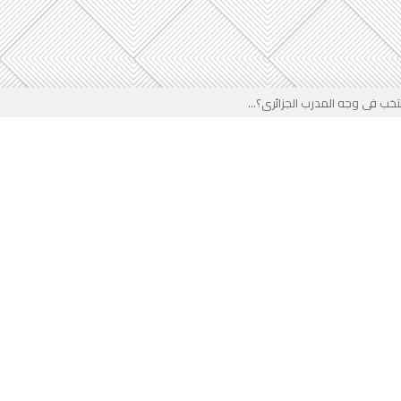
خب في وجه المدرب الجزائري؟...
ير في الجزائر...
لقادم على المخزن...
 بوجه جديد...