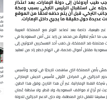
جب طيب أردوغان إلى دولة الإمارات، بعد اعتذار
درته على استقبال الرئيس التركي بسبب وعكة
لجانب التركي، قبل أن يتم حذفه لاحقًا من الموقع
انط
ت عديدة حول حقيقة ما يجري داخل الإمارات.
بفر
الم
غير طبيعية، خاصة بعد تصاعد التوتر مع المملكة العربية
ماك
سبب ما اعتُبر تطاولًا من محمد بن زايد على أمن السعودية في
مرا
ث محتملة ضد المملكة، بل ذهب أحد العسكريين الحوثيين إلى
سعودية مقابل أموال ضخمة، في اتهام خطير زاد من تعقيد
مكا
 يمسّ بأمن المملكة التي ساهمت تاريخيًا في توحيد وتأسيس
انط
الجز
لدور الجزائري في المراحل الأولى لتأسيس الجيش الإماراتي
ة النفط الإماراتية. غير أن هذا التاريخ، وفق هذا الطرح،
كري
ث لم تُراعَ لا مواقف السعودية، ولا قطر، ولا سلطنة عُمان
سفرها للتنقل خارج المنطقة، ولا حتى الدعم الجزائري للدولة