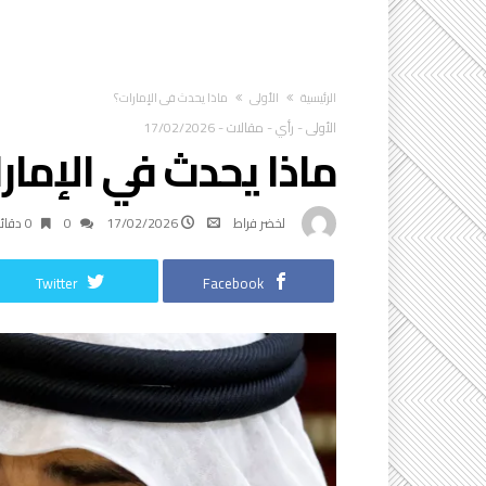
‫الرئيسية‬
الأولى
ماذا يحدث في الإمارات؟
الأولى
-
رأي
-
مقالات
-
17/02/2026
ماذا يحدث في الإمار
لخضر فراط
17/02/2026
0
0 ‫دقائق‬
Twitter
Facebook