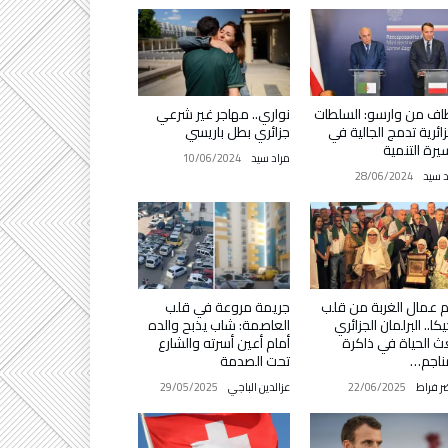
ف من وارسو: السلطات
نواري.. مهاجر غير شرعي
زائرية تدمج الجالية في
جزائري بطل باريسي
رة التنمية
مراد سيد
10/06/2024
د سيد
28/06/2024
م عمال الغربة من قلب
جريمة مروعة في قلب
يكا.. البرلمان الجزائري
العاصمة: شاب يذبح والده
ث الحياة في ذاكرة
أمام أعين أسرته والشارع
ناجم…
تحت الصدمة
ر فراط
22/06/2025
عزالدين الباجي
29/05/2025