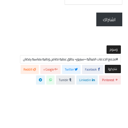
الإلكتروني...
اشتراك
‫‫‫‫وسوم‬
مجمع الخدمات المينائية «سيربور» يطلق عملية تضامن وطنية بمناسبة رمضان
‫‫ شاركها‬
Reddit
Google+
Twitter
Facebook
Tumblr
Linkedin
Pinterest