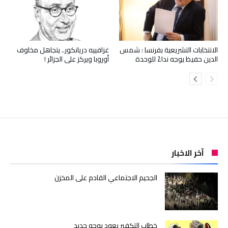
الانتخابات التشريعية بفرنسا : شمس
غزافييه دريانكور.. يتجاهل مخاوف
الدين حفيظ يوجه نداءً للوحدة
أوروبا ويركز على الجزائر !
آخر الاخبار
الجحيم الاجتماعي القادم على المخزن
خطاب التكفير يعود بوجه جديد