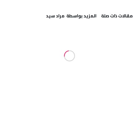
‫مقالات ذات صلة‬
‫‫المزيد بواسطة‬ ‬ مراد سيد