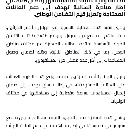
مختلف ولايات البلاد بمناسبة شهر رمضان 2026، في
إطار مبادرة إنسانية تهدف إلى دعم العائلات
المحتاجة وتعزيز قيم التضامن الوطني.
وجرى تنفيذ هذه العملية بالتنسيق مع الهلال الأحمر الجزائري،
حيث ساهم المجمع في تمويل وتوفير 2416 طردًا غذائيًا من
المواد الأساسية لفائدة العائلات المعوزة عبر مختلف مناطق
الوطن، بما في ذلك المناطق النائية، وذلك لضمان وصول
المساعدات إلى أكبر عدد ممكن من المستفيدين.
وتولى الهلال الأحمر الجزائري مهمة توزيع هذه الطرود الغذائية
على العائلات المستهدفة، في إطار تنسيق يهدف إلى ضمان
إيصال المساعدات بسرعة وفعالية إلى مستحقيها في مختلف
الولايات.
وتندرج هذه المبادرة ضمن الجهود الاجتماعية التي يحرص مجمع
سيربور على تجسيدها في إطار مساهمته في دعم الفئات الهشة