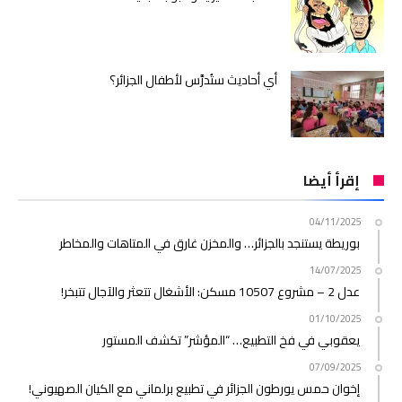
أي أحاديث ستُدرَّس لأطفال الجزائر؟
إقرأ أيضا
04/11/2025
بوريطة يستنجد بالجزائر… والمخزن غارق في المتاهات والمخاطر
14/07/2025
عدل 2 – مشروع 10507 مسكن: الأشغال تتعثر والآجال تتبخر!
01/10/2025
يعقوبي في فخ التطبيع… “المؤشر” تكشف المستور
07/09/2025
إخوان حمس يورطون الجزائر في تطبيع برلماني مع الكيان الصهيوني!