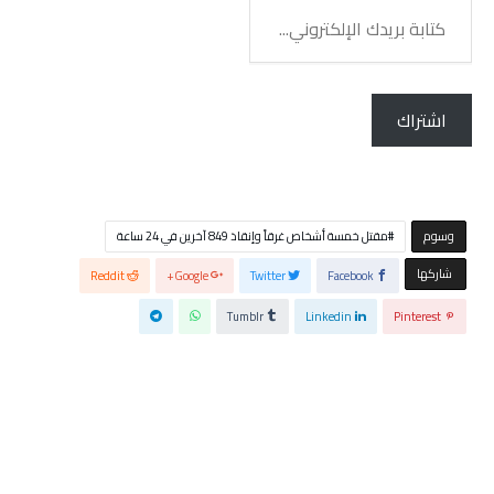
كتابة
بريدك
الإلكتروني...
اشتراك
‫‫‫‫وسوم‬
مقتل خمسة أشخاص غرقاً وإنقاذ 849 آخرين في 24 ساعة
‫‫ شاركها‬
Reddit
Google+
Twitter
Facebook
Tumblr
Linkedin
Pinterest