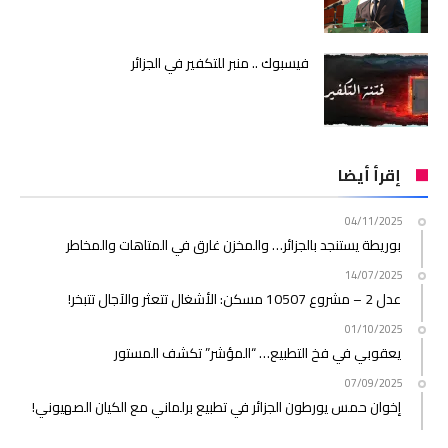
فيسبوك .. منبر للتكفير في الجزائر
إقرأ أيضا
04/11/2025
بوريطة يستنجد بالجزائر… والمخزن غارق في المتاهات والمخاطر
14/07/2025
عدل 2 – مشروع 10507 مسكن: الأشغال تتعثر والآجال تتبخر!
01/10/2025
يعقوبي في فخ التطبيع… “المؤشر” تكشف المستور
07/09/2025
إخوان حمس يورطون الجزائر في تطبيع برلماني مع الكيان الصهيوني!