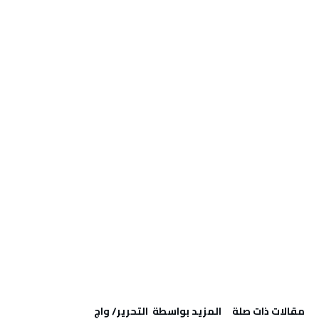
‫مقالات ذات صلة‬
‫‫المزيد بواسطة‬ ‬ التحرير/ واج