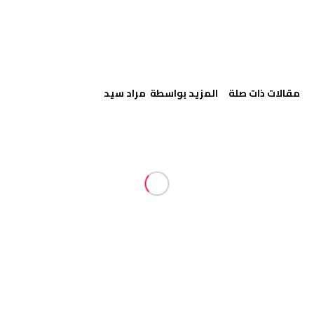
‫مقالات ذات صلة‬
‫‫المزيد بواسطة‬ ‬ مراد سيد