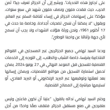
على تجاوز هذه التحديات”. ويشير إلى أن الجزائر تعرف جيدًا ثمن
الحرب، حيث فقدت مليون ونصف مليون شهيد في سبع سنوات،
مؤكدًا على إسهامات الجزائر في إرساء ثقافة السلم عبر العالم.
ويقول: “لا يمكننا أن ننسى تضحيات أجدادنا، وخاصة ما حدث في
17 أكتوبر 1961، ونحن ورثة هؤلاء الشهداء ولا يجب أن نسمح
لأي جهة بإثنائنا عن واجبنا الوطني”.
ودعا السيد تهامي جميع الجزائريين غير المسجلين في القوائم
الانتخابية بفرنسا، خاصة الشباب والطلاب، إلى التوجه إلى الخدمات
القنصلية للتسجيل قبل الموعد النهائي في 27 يونيو 2024. يمكن
تحميل استمارة التسجيل من مواقع القنصليات، ويمكن إرسالها
بعد تعبئتها وتوقيعها عبر البريد الإلكتروني أو البريد العادي، أو
تسليمها مباشرة إلى المصالح القنصلية.
وختم السيد تهامي ندائه بالقول: “علينا أن نكون فاعلين وليس
متفرجين في صنع مستقبل الجزائر. فلنقف صفًا واحدًا من أجل