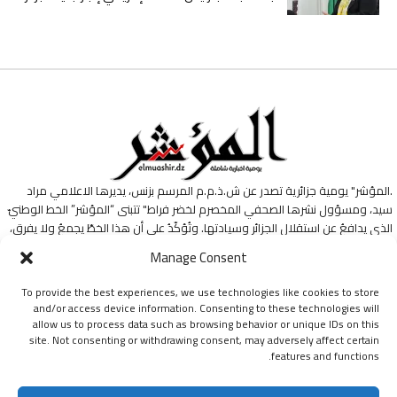
.المؤشر" يومية جزائرية تصدر عن ش.ذ.م.م المرسم بزنس، يديرها الاعلامي مراد
سيد، ومسؤول نشرها الصحفي المخصرم لخضر فراط" تتبنى “المؤشر” الخط الوطنيّ
الذي يدافعُ عن استقلالِ الجزائرِ وسيادتها. وتُؤكّدُ على أن هذا الخطّ يجمعُ ولا يفرق،
وأنّهُ طريقها ومنارةُ دربها في هذه التجربةِ الإعلاميةِ.
Manage Consent
To provide the best experiences, we use technologies like cookies to store
and/or access device information. Consenting to these technologies will
allow us to process data such as browsing behavior or unique IDs on this
site. Not consenting or withdrawing consent, may adversely affect certain
features and functions.
جميع الحقوق محفوظة ليومية المؤشر © 2024