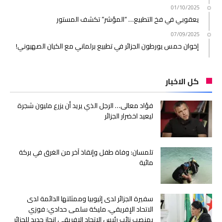
01/10/2025
يعقوبي في فخ التطبيع… “المؤشر” تكشف المستور
07/09/2025
إخوان حمس يورطون الجزائر في تطبيع برلماني مع الكيان الصهيوني!
كل الاخبار
فؤاد معالى… الرجل الذي يريد أن يزرع مليون شجرة
ليعيد اخضرار الجزائر
تلمسان: وفاة طفل وإنقاذ آخر من الغرق في بركة
مائية
سفيرة الجزائر لدى إثيوبيا وممثلتها الدائمة لدى
الاتحاد الإفريقي، مليكة سلمى حدادي: فوزي
بمنصب نائب رئيس الاتحاد الإفريقي إنجاز جديد للجزائر