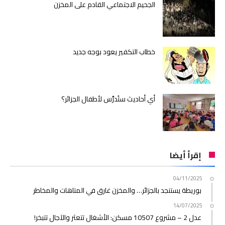
الجحيم الاجتماعي القادم على المخزن
خطاب التكفير يعود بوجه جديد
أي أحاديث ستُدرَّس لأطفال الجزائر؟
إقرأ أيضا
04/11/2025
بوريطة يستنجد بالجزائر… والمخزن غارق في المتاهات والمخاطر
14/07/2025
عدل 2 – مشروع 10507 مسكن: الأشغال تتعثر والآجال تتبخر!