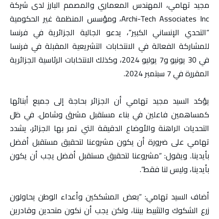
مجيد تهامي، المهندس المعماري والمصمم البارز لدى شركة
Archi-Tech Associates Inc، ومؤسس المنظمة غير الحكومية
“التحدي الإنساني الكبير”، يدعو الجالية الجزائرية في فرنسا
للمشاركة الفعالة في الانتخابات التشريعية المقبلة في فرنسا
في 30 يونيو و7 يوليو 2024، وكذلك الانتخابات الرئاسية الجزائرية
المقررة في 7 سبتمبر 2024.
يؤكد السيد مجيد تهامي أن الجزائر بحاجة إلى جميع أبنائها
كمساهمين فاعلين في بناء مستقبل مشرق وشامل. في ظل
التحديات الراهنة والأوضاع الدقيقة التي تمر بها الجزائر، يشدد
تهامي على ضرورة أن يكون مشروعنا لتحقيق مستقبل أفضل
بأيدينا. ويقول: “مشروعنا لتحقيق مستقبل أفضل يجب أن يكون
بأيدينا، وليس لنا فقط”.
أضاف السيد تهامي: “بعض المشككين وأعداء الوطن يحاولون
زرع الشكوك والتثبيط بيننا، ولكن يجب أن نكون متحدين وقادرين