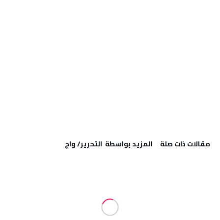
‫مقالات ذات صلة‬
‫‫المزيد بواسطة‬ ‬ التحرير/ واج