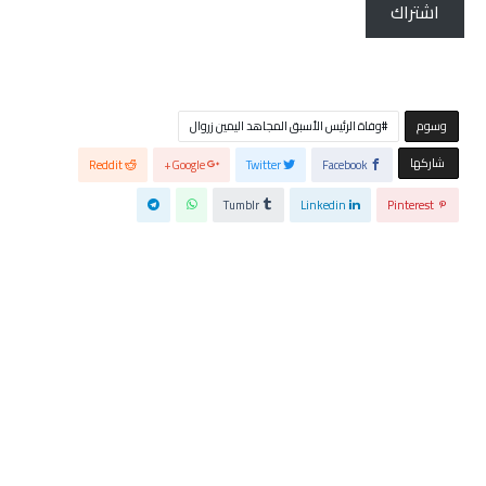
اشتراك
‫‫‫‫وسوم‬
وفاة الرئيس الأسبق المجاهد اليمين زروال
‫‫ شاركها‬
Reddit
Google+
Twitter
Facebook
Tumblr
Linkedin
Pinterest