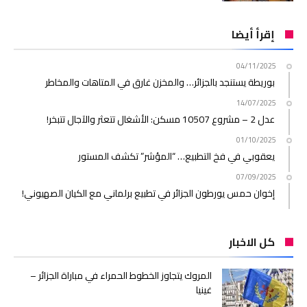
إقرأ أيضا
04/11/2025
بوريطة يستنجد بالجزائر… والمخزن غارق في المتاهات والمخاطر
14/07/2025
عدل 2 – مشروع 10507 مسكن: الأشغال تتعثر والآجال تتبخر!
01/10/2025
يعقوبي في فخ التطبيع… “المؤشر” تكشف المستور
07/09/2025
إخوان حمس يورطون الجزائر في تطبيع برلماني مع الكيان الصهيوني!
كل الاخبار
المروك يتجاوز الخطوط الحمراء في مباراة الجزائر –
غينيا