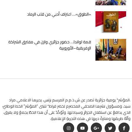
«الطوق»… اعتراف أدبي من قلب الرماد
قمة لواندا… حضور جزائري وازن في مفترق الشراكة
الإفريقية–الأوروبية
.المؤشر" يومية جزائرية تصدر عن ش.ذ.م.م المرسم بزنس، يديرها الاعلامي مراد
سيد، ومسؤول نشرها الصحفي المخصرم لخضر فراط" تتبنى “المؤشر” الخط الوطنيّ
الذي يدافعُ عن استقلالِ الجزائرِ وسيادتها. وتُؤكّدُ على أن هذا الخطّ يجمعُ ولا يفرق،
وأنّهُ طريقها ومنارةُ دربها في هذه التجربةِ الإعلاميةِ.