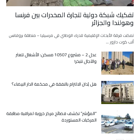
تفكيك شبكة دولية لتجارة المخدرات بين فرنسا
وهولندا والجزائر
تمكنت فرقة الأبحاث الإقليمية للدرك الوطني في مرسيليا – منطقة بروفانس
ألب كوت دازور …
عدل 2 – مشروع 10507 مسكن: الأشغال تتعثر
والآجال تتبخر!
هل يُدان الالتزام بالنفقة في محكمة الدار البيضاء؟
“المؤشر” تكشف فضائح مركز خروبة لمراقبة مطابقة
المركبات المستوردة