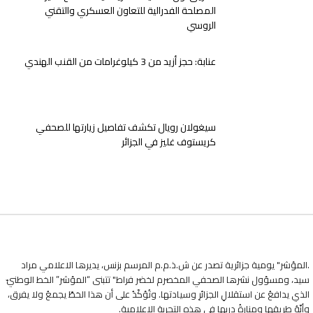
المصلحة الفدرالية للتعاون العسكري والتقني
الروسي
عنابة: حجز أزيد من 3 كيلوغرامات من القنب الهندي
سيغولان رويال تكشف تفاصيل زيارتها للصحفي
كريستوف غليز في الجزائر
.المؤشر" يومية جزائرية تصدر عن ش.ذ.م.م المرسم بزنس، يديرها الاعلامي مراد
سيد، ومسؤول نشرها الصحفي المخصرم لخضر فراط" تتبنى “المؤشر” الخط الوطنيّ
الذي يدافعُ عن استقلالِ الجزائرِ وسيادتها. وتُؤكّدُ على أن هذا الخطّ يجمعُ ولا يفرق،
وأنّهُ طريقها ومنارةُ دربها في هذه التجربةِ الإعلاميةِ.