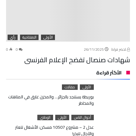
الأولى
الافتتاحية
رأي
لخضر فراط
26/11/2025
0
0
شهادات صنصال تفضح الإعلام الفرنسي
الأكثر قراءة
الأولى
مقالات
بوريطة يستنجد بالجزائر… والمخزن غارق في المتاهات
والمخاطر
أحوال الناس
الأولى
الوطني
عدل 2 – مشروع 10507 مسكن: الأشغال تتعثر
والآجال تتبخر!