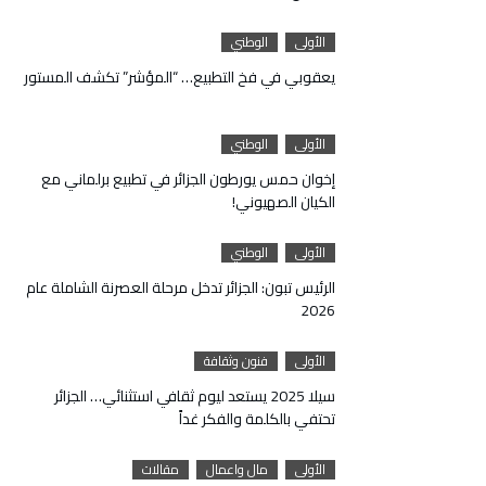
الأولى
الوطني
يعقوبي في فخ التطبيع… “المؤشر” تكشف المستور
الأولى
الوطني
إخوان حمس يورطون الجزائر في تطبيع برلماني مع
الكيان الصهيوني!
الأولى
الوطني
الرئيس تبون: الجزائر تدخل مرحلة العصرنة الشاملة عام
2026
الأولى
فنون وثقافة
سيلا 2025 يستعد ليوم ثقافي استثنائي… الجزائر
تحتفي بالكلمة والفكر غداً
الأولى
مال واعمال
مقالات