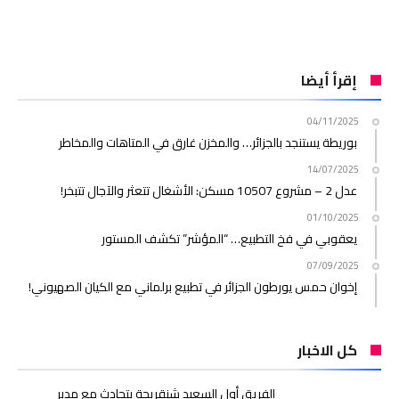
إقرأ أيضا
04/11/2025
بوريطة يستنجد بالجزائر… والمخزن غارق في المتاهات والمخاطر
14/07/2025
عدل 2 – مشروع 10507 مسكن: الأشغال تتعثر والآجال تتبخر!
01/10/2025
يعقوبي في فخ التطبيع… “المؤشر” تكشف المستور
07/09/2025
إخوان حمس يورطون الجزائر في تطبيع برلماني مع الكيان الصهيوني!
كل الاخبار
الفريق أول السعيد شنقريحة يتحادث مع مدير