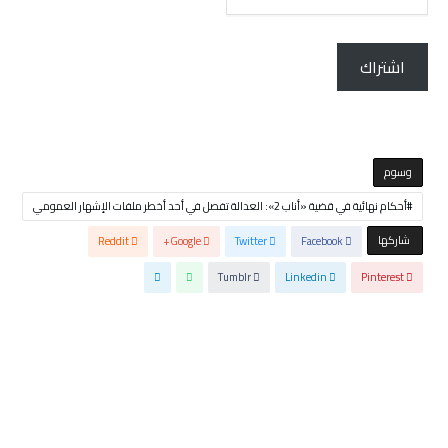
الإلكتروني...
اشتراك
‫‫‫‫وسوم‬
أحكام نهائية في قضية «أناب 2»: العدالة تفصل في أحد أخطر ملفات الإشهار العمومي
‫‫ شاركها‬
Reddit
Google+
Twitter
Facebook
Tumblr
Linkedin
Pinterest