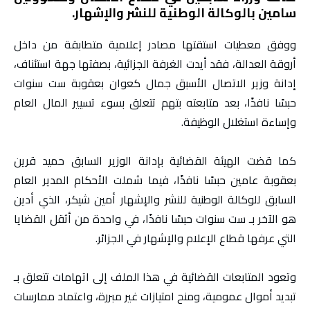
سامين بالوكالة الوطنية للنشر والإشهار.
ووفق معطيات استقتها مصادر إعلامية متطابقة من داخل
أروقة العدالة، فقد أيدت الغرفة الجزائية، بصفتها جهة استئناف،
إدانة وزير الاتصال الأسبق جمال كعوان بعقوبة ست سنوات
حبسًا نافذًا، بعد متابعته بتهم تتعلق بسوء تسيير المال العام
وإساءة استغلال الوظيفة.
كما قضت الهيئة القضائية بإدانة الوزير السابق حميد قرين
بعقوبة عامين حبسًا نافذًا، فيما شملت الأحكام المدير العام
السابق للوكالة الوطنية للنشر والإشهار أمين شيكر، الذي أدين
هو الآخر بـ ست سنوات حبسًا نافذًا، في واحدة من أثقل القضايا
التي عرفها قطاع الإعلام والإشهار في الجزائر.
وتعود المتابعات القضائية في هذا الملف إلى اتهامات تتعلق بـ
تبديد أموال عمومية، ومنح امتيازات غير مبررة، واعتماد ممارسات