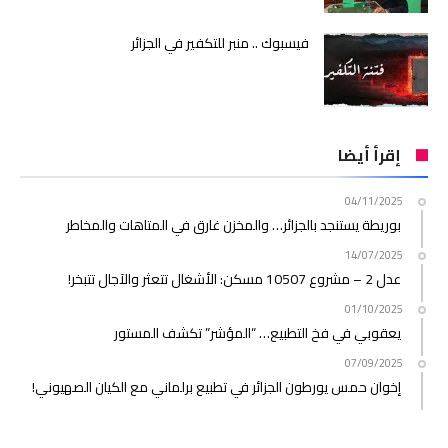
فيسبوك .. منبر للتكفير في الجزائر
إقرأ أيضا
04/11/2025
بوريطة يستنجد بالجزائر… والمخزن غارق في المتاهات والمخاطر
14/07/2025
عدل 2 – مشروع 10507 مسكن: الأشغال تتعثر والآجال تتبخر!
01/10/2025
يعقوبي في فخ التطبيع… “المؤشر” تكشف المستور
07/09/2025
إخوان حمس يورطون الجزائر في تطبيع برلماني مع الكيان الصهيوني!