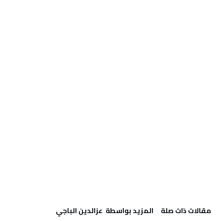
‫مقالات ذات صلة‬
‫‫المزيد بواسطة‬ ‬ عزالدين الباجي