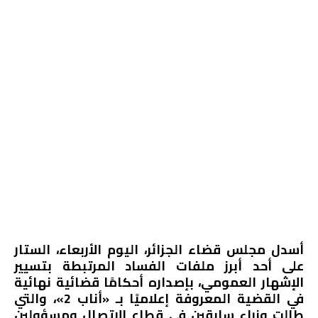
أسدل مجلس قضاء الجزائر، اليوم الأربعاء، الستار
على أحد أبرز ملفات الفساد المرتبطة بتسيير
الإشهار العمومي، بإصداره أحكامًا قضائية نهائية
في القضية المعروفة إعلاميًا بـ «أناب 2»، والتي
طالت وزراء سابقين في قطاع الاتصال ومسؤولين