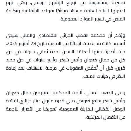
تمييزية ومحسوبية في توزيع الإشهار الرسمي، وهي تهم
اعتبرتها النيابة العامة مساسًا مباشرًا بقواعد الشفافية وتكافؤ
الفرص في تسيير الموارد العمومية.
ويُذكر أن محكمة القطب الجزائي الاقتصادي والمالي بسيدي
أمحمد كانت قد فصلت ابتدائيًا في القضية بتاريخ 28 أكتوبر 2025،
حيث أصدرت حينها أحكامًا بالسجن لمدة ثماني سنوات في حق
كل من جمال كعوان وأمين شيكر، وأربع سنوات في حق حميد
قرين، قبل أن تُخفّض العقوبات في مرحلة الاستئناف بعد إعادة
النظر في حيثيات الملف.
وعلى الصعيد المدني، ألزمت المحكمة المتهمين جمال كعوان
وأمين شيكر بدفع تعويض مالي قدره مليون دينار جزائري لفائدة
الوكيل القضائي للخزينة العمومية، تعويضًا عن الأضرار الناجمة
عن الأفعال المرتكبة.