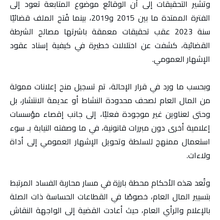
وتشير التحقيقات إلى أن الوقائع موضوع المتابعة تعود إلى
الفترة الممتدة ما بين 2015 و2019، بينما فُتح الملف قضائيًا
سنة 2023 عقب تحقيقات معمقة باشرتها مصالح الشرطة
القضائية، كشفت عن اختلالات خطيرة في كيفية إسناد عقود
الإشهار العمومي.
وبحسب ما ورد في قرار الإحالة، تم تسجيل منح إعلانات ممولة
من المال العام لصحف محدودة النشاط أو عديمة الانتشار، بل
وحتى لعناوين غير موجودة فعليًا، إلى جانب إقصاء مؤسسات
إعلامية أخرى دون مبررات قانونية، في ما وصفته النيابة بـ سوء
استعمال ممنهج للسلطة وتحويل الإشهار العمومي إلى أداة
ولاءات.
وتُعد هذه الأحكام محطة بارزة في مسار محاربة الفساد المرتبط
بتسيير المال العام، خصوصًا في القطاعات الحساسة ذات الصلة
بالإعلام والرأي العام، حيث أعادت القضية إلى الواجهة النقاش