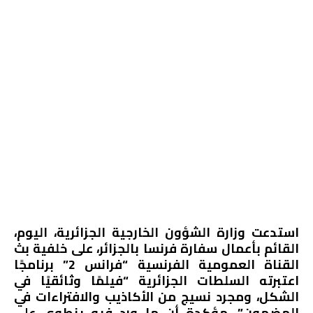
استدعت وزارة الشؤون الخارجية الجزائرية، اليوم،
القائم بأعمال سفارة فرنسا بالجزائر، على خلفية بث
القناة العمومية الفرنسية “فرانس 2” برنامجًا
اعتبرته السلطات الجزائرية “فيلمًا وثائقيًا في
الشكل، ومجرد نسيج من الأكاذيب والافتراءات في
المضمون”، مؤكدة أن ما ورد فيه ينطوي على