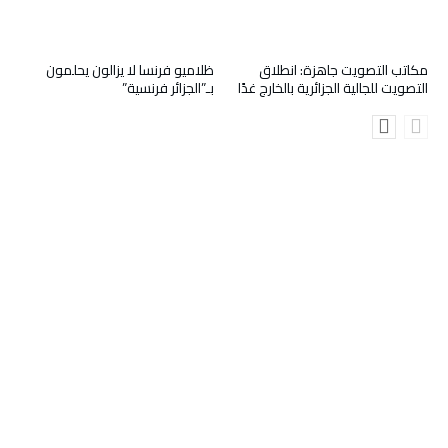
مكاتب التصويت جاهزة: انطلاق
ظلاميو فرنسا لا يزالون يحلمون
التصويت للجالية الجزائرية بالخارج غدًا
بـ”الجزائر فرنسية”