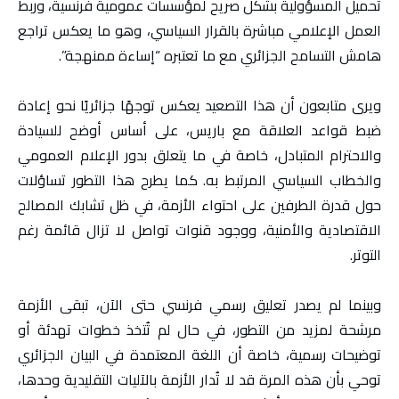
تحميل المسؤولية بشكل صريح لمؤسسات عمومية فرنسية، وربط
العمل الإعلامي مباشرة بالقرار السياسي، وهو ما يعكس تراجع
هامش التسامح الجزائري مع ما تعتبره “إساءة ممنهجة”.
ويرى متابعون أن هذا التصعيد يعكس توجهًا جزائريًا نحو إعادة
ضبط قواعد العلاقة مع باريس، على أساس أوضح للسيادة
والاحترام المتبادل، خاصة في ما يتعلق بدور الإعلام العمومي
والخطاب السياسي المرتبط به. كما يطرح هذا التطور تساؤلات
حول قدرة الطرفين على احتواء الأزمة، في ظل تشابك المصالح
الاقتصادية والأمنية، ووجود قنوات تواصل لا تزال قائمة رغم
التوتر.
وبينما لم يصدر تعليق رسمي فرنسي حتى الآن، تبقى الأزمة
مرشحة لمزيد من التطور، في حال لم تُتخذ خطوات تهدئة أو
توضيحات رسمية، خاصة أن اللغة المعتمدة في البيان الجزائري
توحي بأن هذه المرة قد لا تُدار الأزمة بالآليات التقليدية وحدها،