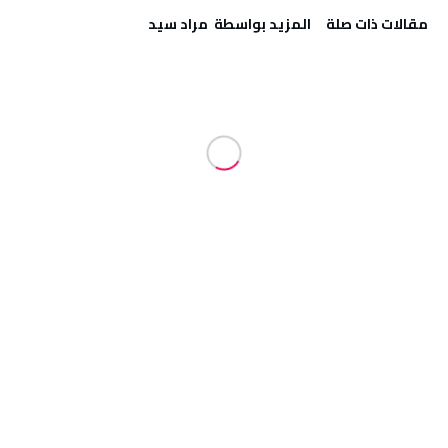
‫مقالات ذات صلة‬
‫‫المزيد بواسطة‬ ‬ مراد سيد