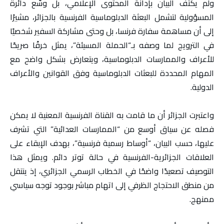
ولم يكتف البيان بإدانة المحتوى الإعلامي، بل وسّع دائرة
المسؤولية لتشمل البعثة الدبلوماسية الفرنسية بالجزائر، مشيرًا
إلى أن مساهمة سفارة فرنسا، بل وحتى مشاركة السفير شخصيًا
في الترويج لما وصفه بـ“الحملة المسيئة”، يمثل خرقًا صريحًا
للأعراف والممارسات الدبلوماسية، ويتعارض بشكل واضح مع
المهام المحددة للبعثات الدبلوماسية وفق القوانين والأعراف
الدولية.
واعتبرت الجزائر أن ما قامت به القناة الفرنسية المعنية لا يمكن
فصله عن سياق أوسع من “الممارسات العدائية” التي تشرف
عليها، حسب البيان، “أوساط رسمية فرنسية”، بهدف الإبقاء على
العلاقات الجزائرية-الفرنسية في حالة توتر دائم. ويمثل هذا
التوصيف تصعيدًا واضحًا في الخطاب الرسمي الجزائري، إذ ينتقل
من منطق الاحتجاج الظرفي إلى اتهام مباشر بوجود توجه سياسي
ممنهج.