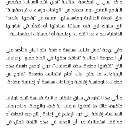
وأكد البيان أن الحكومة الجزائرية “تدين بأشد العبارات” مضمون
البرنامج المعني، وما يحمله من “اتهامات وإساءات غير مقبولة”
بحق الدولة الجزائرية ومؤسساتها، معبرة عن “رفضها الشديد”
لأي سلوك ترى فيه مساسًا بسيادتها أو تدخلًا في شؤونها
الداخلية، سواء عبر القنوات الإعلامية أو المسارات الدبلوماسية.
وفي لهجة تحمل دلالات سياسية واضحة، ختم البيان بالتأكيد على
أن الحكومة الجزائرية “تحتفظ بحقها في اتخاذ جميع الإجراءات
التي تقتضيها خطورة هذه التصرفات”، دون توضيح طبيعة هذه
الإجراءات، ما يفتح الباب أمام احتمالات متعددة، تتراوح بين
خطوات دبلوماسية إضافية وإجراءات سياسية أو إعلامية مضادة.
ويأتي هذا التطور في سياق علاقات جزائرية-فرنسية تتسم بتوترات
متكررة، غالبًا ما تغذيها ملفات الذاكرة، والهجرة، والتصريحات
السياسية، إضافة إلى دور الإعلام في إعادة إنتاج صور نمطية أو
مواقف استفزازية. غير أن الجديد في هذه الأزمة يتمثل في