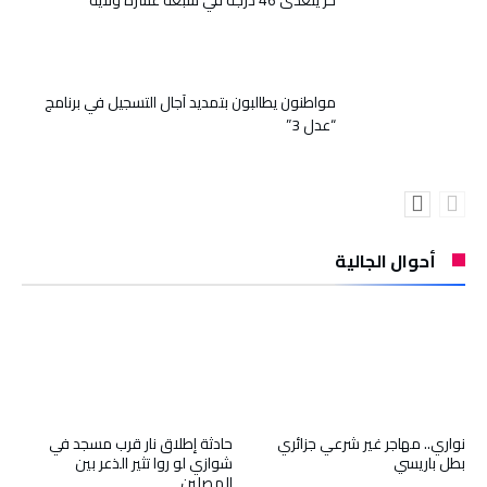
مواطنون يطالبون بتمديد آجال التسجيل في برنامج
“عدل 3”
أحوال الجالية
نواري.. مهاجر غير شرعي جزائري
حادثة إطلاق نار قرب مسجد في
بطل باريسي
شوازي لو روا تثير الذعر بين
المصلين