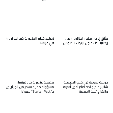
مأزق إداري يحاصر الجزائريين في
تصاعد خطير للعنصرية ضد الجزائريين
إيطاليا: نداء عاجل لإنهاء الكابوس
في فرنسا
جريمة مروعة في قلب العاصمة:
فضيحة عنصرية في فرنسا:
شاب يذبح والده أمام أعين أسرته
مسؤولة محلية تسخر من الجزائريين
والشارع تحت الصدمة
بـ”Starter Pack” مهين!