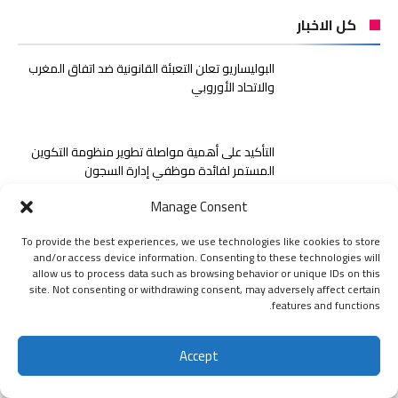
كل الاخبار
البوليساريو تعلن التعبئة القانونية ضد اتفاق المغرب
والاتحاد الأوروبي
التأكيد على أهمية مواصلة تطوير منظومة التكوين
المستمر لفائدة موظفي إدارة السجون
Manage Consent
الجزائر تحتضن الدورة 27 لصالون BATIMATEC.. فضاء
To provide the best experiences, we use technologies like cookies to store
دولي للابتكار في قطاع البناء
and/or access device information. Consenting to these technologies will
allow us to process data such as browsing behavior or unique IDs on this
site. Not consenting or withdrawing consent, may adversely affect certain
features and functions.
Accept
اشتراك