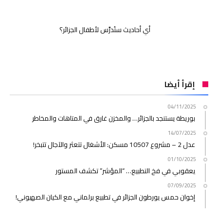
أي أحاديث ستُدرَّس لأطفال الجزائر؟
إقرأ أيضا
04/11/2025
بوريطة يستنجد بالجزائر… والمخزن غارق في المتاهات والمخاطر
14/07/2025
عدل 2 – مشروع 10507 مسكن: الأشغال تتعثر والآجال تتبخر!
01/10/2025
يعقوبي في فخ التطبيع… “المؤشر” تكشف المستور
07/09/2025
إخوان حمس يورطون الجزائر في تطبيع برلماني مع الكيان الصهيوني!