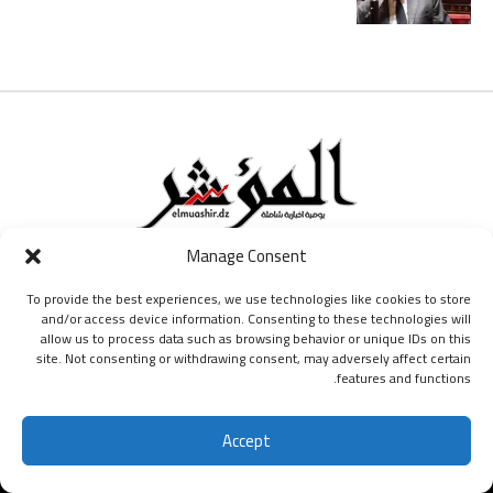
.المؤشر" يومية جزائرية تصدر عن ش.ذ.م.م المرسم بزنس، يديرها الاعلامي مراد
Manage Consent
سيد، ومسؤول نشرها الصحفي المخصرم لخضر فراط" تتبنى “المؤشر” الخط الوطنيّ
الذي يدافعُ عن استقلالِ الجزائرِ وسيادتها. وتُؤكّدُ على أن هذا الخطّ يجمعُ ولا يفرق،
To provide the best experiences, we use technologies like cookies to store
وأنّهُ طريقها ومنارةُ دربها في هذه التجربةِ الإعلاميةِ.
and/or access device information. Consenting to these technologies will
allow us to process data such as browsing behavior or unique IDs on this
site. Not consenting or withdrawing consent, may adversely affect certain
features and functions.
Accept
اشتراك
جميع الحقوق محفوظة ليومية المؤشر © 2024