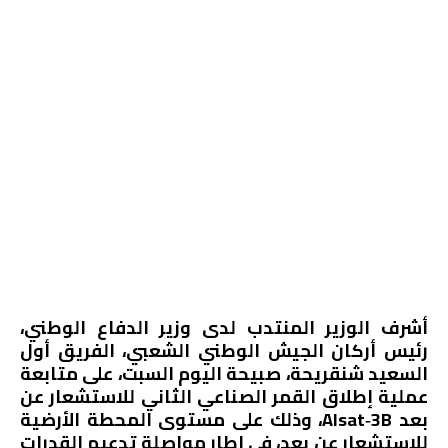
أشرف الوزير المنتدب لدى وزير الدفاع الوطني،
رئيس أركان الجيش الوطني الشعبي، الفريق أول
السعيد شنقريحة، صبيحة اليوم السبت، على متابعة
عملية إطلاق القمر الصناعي الثاني للاستشعار عن
بعد Alsat‑3B، وذلك على مستوى المحطة الأرضية
للاستشعار عن بعد، في إطار مواصلة تدعيم القدرات