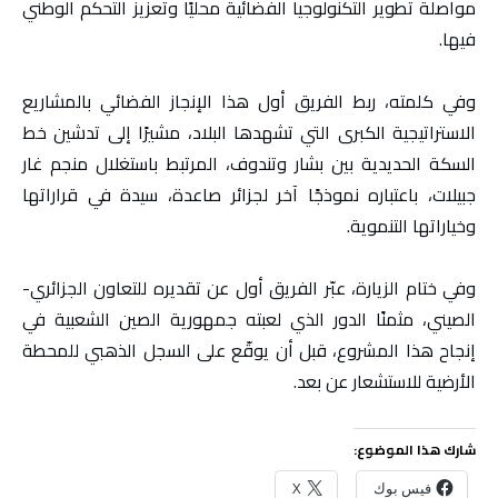
مواصلة تطوير التكنولوجيا الفضائية محليًا وتعزيز التحكم الوطني
فيها.
وفي كلمته، ربط الفريق أول هذا الإنجاز الفضائي بالمشاريع
الاستراتيجية الكبرى التي تشهدها البلاد، مشيرًا إلى تدشين خط
السكة الحديدية بين بشار وتندوف، المرتبط باستغلال منجم غار
جبيلات، باعتباره نموذجًا آخر لجزائر صاعدة، سيدة في قراراتها
وخياراتها التنموية.
وفي ختام الزيارة، عبّر الفريق أول عن تقديره للتعاون الجزائري-
الصيني، مثمنًا الدور الذي لعبته جمهورية الصين الشعبية في
إنجاح هذا المشروع، قبل أن يوقّع على السجل الذهبي للمحطة
الأرضية للاستشعار عن بعد.
شارك هذا الموضوع:
فيس بوك
X