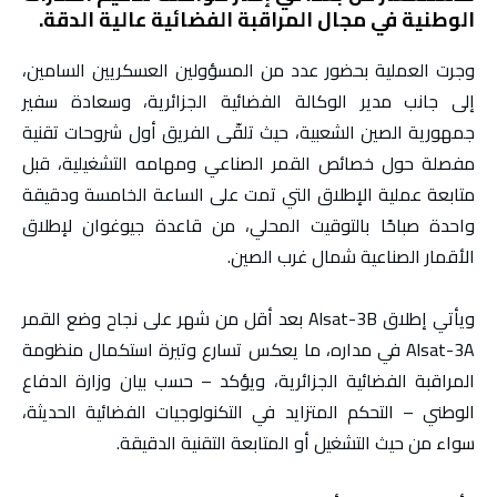
الوطنية في مجال المراقبة الفضائية عالية الدقة.
وجرت العملية بحضور عدد من المسؤولين العسكريين السامين،
إلى جانب مدير الوكالة الفضائية الجزائرية، وسعادة سفير
جمهورية الصين الشعبية، حيث تلقّى الفريق أول شروحات تقنية
مفصلة حول خصائص القمر الصناعي ومهامه التشغيلية، قبل
متابعة عملية الإطلاق التي تمت على الساعة الخامسة ودقيقة
واحدة صباحًا بالتوقيت المحلي، من قاعدة جيوغوان لإطلاق
الأقمار الصناعية شمال غرب الصين.
ويأتي إطلاق Alsat-3B بعد أقل من شهر على نجاح وضع القمر
Alsat-3A في مداره، ما يعكس تسارع وتيرة استكمال منظومة
المراقبة الفضائية الجزائرية، ويؤكد – حسب بيان وزارة الدفاع
الوطني – التحكم المتزايد في التكنولوجيات الفضائية الحديثة،
سواء من حيث التشغيل أو المتابعة التقنية الدقيقة.