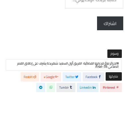
بريدك
الإلكتروني...
اشتراك
‫‫‫‫وسوم‬
الجزائر تعزّز قدراتها الفضائية: الفريق أول السعيد شنقريحة يشرف على إطلاق القمر
الصناعي Alsat-3B
‫‫ شاركها‬
Reddit
Google+
Twitter
Facebook
Tumblr
Linkedin
Pinterest