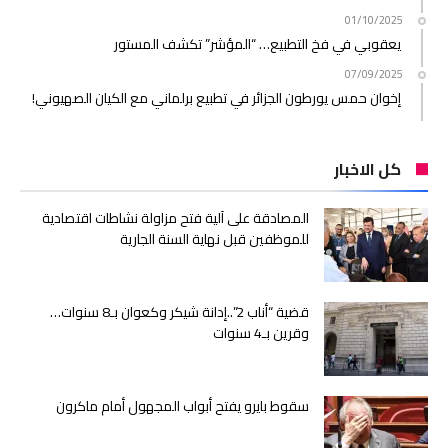
01/10/2025
يعقوبي في فخ التطبيع… “المؤشر” تكشف المستور
07/09/2025
إخوان حمس يورطون الجزائر في تطبيع برلماني مع الكيان الصهيوني!
كل الاخبار
المصادقة على آلية فتح مزاولة نشاطات اقتصادية
للموظفين قبل نهاية السنة الجارية
قضية “أناب 2”..إدانة شيكر وكعوان بـ8 سنوات…
وقرين بـ4 سنوات
سقوط بايرو يفتح أبواب المجهول أمام ماكرون