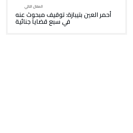
أحمر العين بتيبازة: توقيف مبحوث عنه
في سبع قضايا جنائية