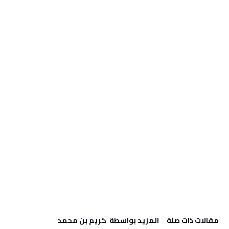
‫مقالات ذات صلة‬
‫‫المزيد بواسطة‬ ‬ كريم بن محمد