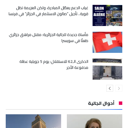
غياب الدعم يعطّل المبادرة، ولكن العزيمة تظل
قوية.. تأجيل “صالون الاستثمار في الجزائر” في فرنسا
مأساة جديدة للجالية الجزائرية: مقتل مراهق جزائري
طعنًا في سويسرا
الذكرى الـ62 للاستقلال: يوم 5 جويلية عطلة
مدفوعة الأجر
أحوال الجالية