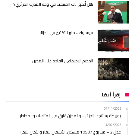
هل أُغلق باب المنتخب في وجه المدرب الجزائري؟
فيسبوك .. منبر للتكفير في الجزائر
الجحيم الاجتماعي القادم على المخزن
إقرأ أيضا
04/11/2025
بوريطة يستنجد بالجزائر… والمخزن غارق في المتاهات والمخاطر
14/07/2025
عدل 2 – مشروع 10507 مسكن: الأشغال تتعثر والآجال تتبخر!