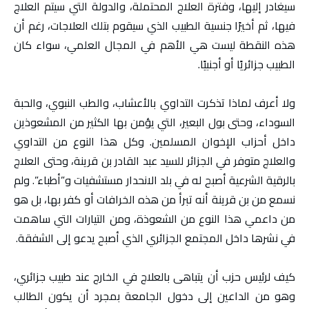
سيغادر إليها، وفترة العلاج المحتملة، والدولة التي سيتم العلاج
فيها، ثم أخيرًا جنسية الطبيب الذي سيقوم بتلك العلاجات، رغم أن
هذه النقطة ليست هي الأهم في المجال العلمي، سواء كان
الطبيب جزائريًا أو أجنبيًا.
ولا أعرف لماذا تذكرت التداوي بالأعشاب، والطب النبوي، والحبة
السوداء، وحتى بول البعير، التي يؤمن بها الكثير من المشعوذين
داخل أحزاب الإخوان المسلمين. وكل هذا النوع من التداوي
والعلاج متوفر في الجزائر للسيد عبد القادر بن قرينة، وحتى العلاج
بالرقية الشرعية أصبح له في بلد الانحدار مستشفيات و”أطباء”. ولم
نسمع من بن قرينة أنه تبرأ من هذه الخرافات أو كفر بها، بل هو
من داعمي هذا النوع من الشعوذة، ومن التيارات التي ساهمت
في نشرها داخل المجتمع الجزائري الذي أصبح يدعو إلى الشفقة.
كيف لرئيس حزب أن يتباهى بالعلاج في الخارج عند طبيب جزائري،
وهو من الداعين إلى دخول الجامعة بمجرد أن يكون الطالب