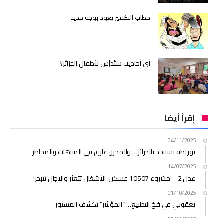
خطاب التكفير يعود بوجه جديد
أي أحاديث ستُدرَّس لأطفال الجزائر؟
إقرأ أيضا
04/11/2025
بوريطة يستنجد بالجزائر… والمخزن غارق في المتاهات والمخاطر
14/07/2025
عدل 2 – مشروع 10507 مسكن: الأشغال تتعثر والآجال تتبخر!
01/10/2025
يعقوبي في فخ التطبيع… “المؤشر” تكشف المستور