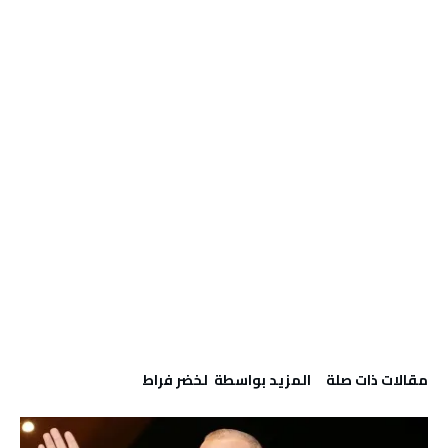
‫مقالات ذات صلة‬
‫‫المزيد بواسطة‬ ‬ لخضر فراط