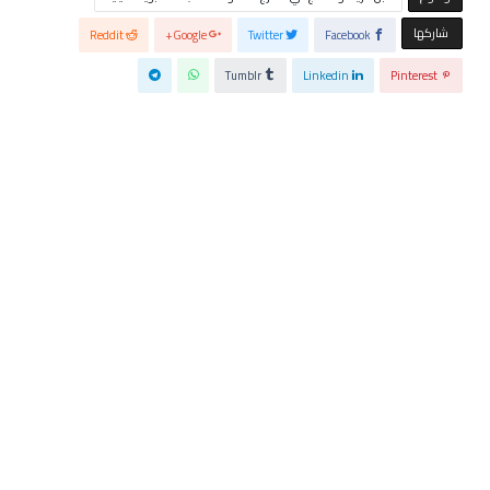
‫‫ شاركها‬
Reddit
Google+
Twitter
Facebook
Tumblr
Linkedin
Pinterest