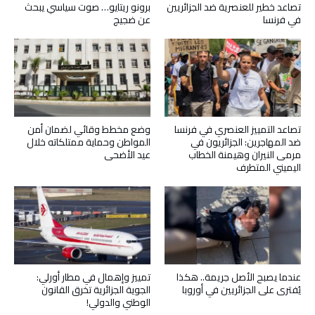
تصاعد خطير للعنصرية ضد الجزائريين
برونو ريتايو… صوت سياسي يبحث
في فرنسا
عن ضجيج
تصاعد التمييز العنصري في فرنسا
وضع مخطط وقائي لضمان أمن
ضد المهاجرين: الجزائريون في
المواطن وحماية ممتلكاته خلال
مرمى النيران وهيمنة الخطاب
عيد الأضحى
اليميني المتطرف
عندما يصبح الأصل جريمة.. هكذا
تمييز وإهمال في مطار أورلي:
يُفترى على الجزائريين في أوروبا
الجوية الجزائرية تخرق القانون
الوطني والدولي!