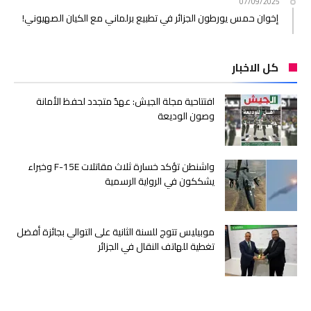
07/09/2025
إخوان حمس يورطون الجزائر في تطبيع برلماني مع الكيان الصهيوني!
كل الاخبار
افتتاحية مجلة الجيش: عهدٌ متجدد لحفظ الأمانة
وصون الوديعة
واشنطن تؤكد خسارة ثلاث مقاتلات F-15E وخبراء
يشككون في الرواية الرسمية
موبيليس تتوج للسنة الثانية على التوالي بجائزة أفضل
تغطية للهاتف النقال في الجزائر