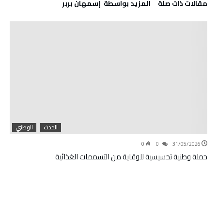
‫مقالات ذات صلة‬
‫‫المزيد بواسطة‬ ‬ إسمهان بربر
الحدث
الوطني
0
0
31/05/2026
حملة وطنية تحسيسية للوقاية من التسممات الغذائية