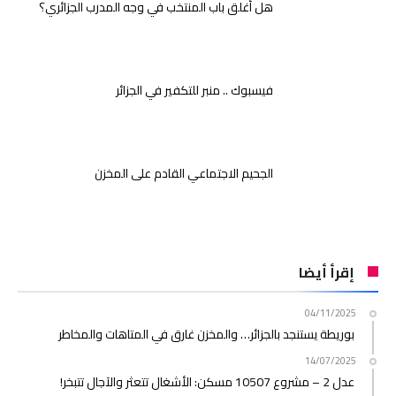
هل أُغلق باب المنتخب في وجه المدرب الجزائري؟
فيسبوك .. منبر للتكفير في الجزائر
الجحيم الاجتماعي القادم على المخزن
إقرأ أيضا
04/11/2025
بوريطة يستنجد بالجزائر… والمخزن غارق في المتاهات والمخاطر
14/07/2025
عدل 2 – مشروع 10507 مسكن: الأشغال تتعثر والآجال تتبخر!