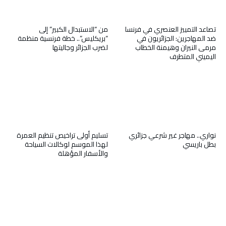
تصاعد التمييز العنصري في فرنسا
من “الاستبدال الكبير” إلى
ضد المهاجرين: الجزائريون في
“بريكليس”.. خطة فرنسية منظمة
مرمى النيران وهيمنة الخطاب
لضرب الجزائر وجاليتها
اليميني المتطرف
نواري.. مهاجر غير شرعي جزائري
تسليم أولى تراخيص تنظيم العمرة
بطل باريسي
لهذا الموسم لوكالات السياحة
والأسفار المؤهلة