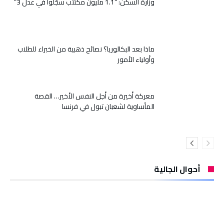
وزارة السكن: “1.1 مليون مكتتب سجّلوا في عدل 3”
ماذا بعد البكالوريا؟ نصائح ذهبية من الخبراء للطلاب
وأولياء الأمور
معركة أخيرة من أجل النفس الأخير… القصة
المأساوية لشعبان تبول في فرنسا
أحوال الجالية