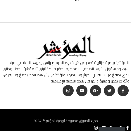
.المؤشر" يومية جزائرية تصدر عن ش.ذ.م.م المرسم بزنس، يديرها الاعلامي مراد
سيد، ومسؤول نشرها الصحفي المخصرم لخضر فراط" تتبنى “المؤشر” الخط الوطنيّ
الذي يدافعُ عن استقلالِ الجزائرِ وسيادتها. وتُؤكّدُ على أن هذا الخطّ يجمعُ ولا يفرق،
وأنّهُ طريقها ومنارةُ دربها في هذه التجربةِ الإعلاميةِ.
جميع الحقوق محفوظة ليومية المؤشر © 2024