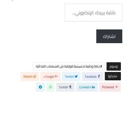
كتابة
بريدك
الإلكتروني...
اشتراك
‫‫‫‫وسوم‬
حملة وطنية تحسيسية للوقاية من التسممات الغذائية
‫‫ شاركها‬
Reddit
Google+
Twitter
Facebook
Tumblr
Linkedin
Pinterest