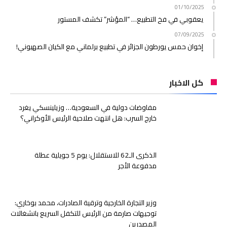
01/10/2025
يعقوبي في فخ التطبيع… “المؤشر” تكشف المستور
07/09/2025
إخوان حمس يورطون الجزائر في تطبيع برلماني مع الكيان الصهيوني!
كل الاخبار
مفاوضات دولية في السعودية… وزيلينسكي يغرد
خارج السرب: هل انتهت صلاحية الرئيس الأوكراني؟
الذكرى الـ62 للاستقلال: يوم 5 جويلية عطلة
مدفوعة الأجر
وزير التجارة الخارجية وترقية الصادرات، محمد بوخاري:
توجيهات صارمة من الرئيس للتكفل السريع بانشغالات
المصدرين