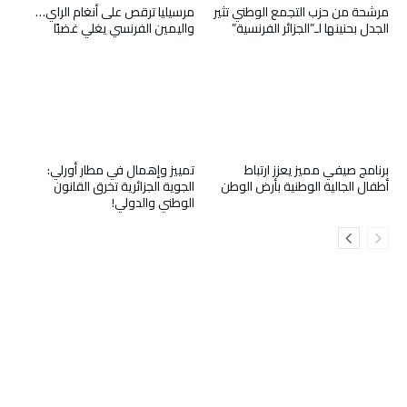
مرشحة من حزب التجمع الوطني تثير
مرسيليا ترقص على أنغام الراي…
الجدل بحنينها لـ”الجزائر الفرنسية”
واليمين الفرنسي يغلي غضبًا
برنامج صيفي مميز يعزز ارتباط
تمييز وإهمال في مطار أورلي:
أطفال الجالية الوطنية بأرض الوطن
الجوية الجزائرية تخرق القانون
الوطني والدولي!