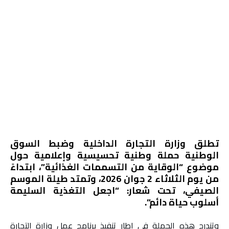
تطلق وزارة التجارة الداخلية وضبط السوق
الوطنية حملة وطنية تحسيسية وإعلامية حول
موضوع “الوقاية من التسممات الغذائية”، ابتداءً
من يوم الثلاثاء 2 جوان 2026، وتمتد طيلة الموسم
الصيفي، تحت شعار: “اجعل التغذية السليمة
أسلوب حياة دائم”.
وتندرج هذه الحملة في إطار تنفيذ برنامج عمل وزارة التجارة