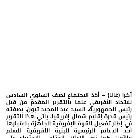
أكرا (غانا) – أخذ الاجتماع نصف السنوي السادس
للاتحاد الأفريقي علما بالتقرير المقدم من قبل
رئيس الجمهورية، السيد عبد المجيد تبون، بصفته
رئيس قدرة إقليم شمال إفريقيا. يأتي هذا التقرير
في إطار تفعيل القوة الإفريقية الجاهزة باعتبارها
أحد الدعائم الرئيسية للبنية الأفريقية للسلم
والأمن. كما نص الإعلان الختامي للاجتماع على