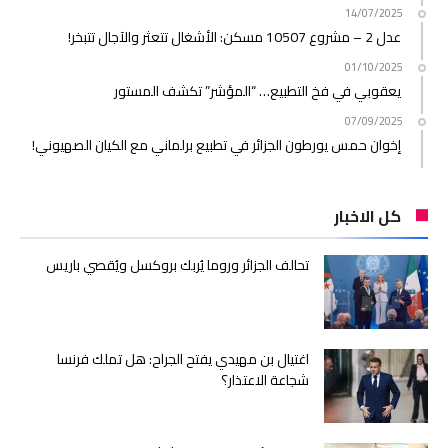
14/07/2025
عدل 2 – مشروع 10507 مسكن: الأشغال تتعثر والآجال تتبخر!
01/10/2025
يعقوبي في فخ التطبيع… “المؤشر” تكشف المستور
07/09/2025
إخوان حمس يورطون الجزائر في تطبيع برلماني مع الكيان الصهيوني!
كل الاخبار
تحالف الجزائر وروما يُربك بروكسل ويُقصي باريس
اغتيال بن مهيدي يفتح الجراح: هل تملك فرنسا
شجاعة الاعتذار؟