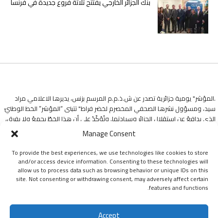
بنك الجزائر الخارجي يفتتح ثلاثة فروع جديدة في فرنسا
.المؤشر" يومية جزائرية تصدر عن ش.ذ.م.م المرسم بزنس، يديرها الاعلامي مراد
سيد، ومسؤول نشرها الصحفي المخصرم لخضر فراط" تتبنى “المؤشر” الخط الوطنيّ
الذي يدافعُ عن استقلالِ الجزائرِ وسيادتها. وتُؤكّدُ على أن هذا الخطّ يجمعُ ولا يفرق،
وأنّهُ طريقها ومنارةُ دربها في هذه التجربةِ الإعلاميةِ.
Manage Consent
To provide the best experiences, we use technologies like cookies to store
and/or access device information. Consenting to these technologies will
allow us to process data such as browsing behavior or unique IDs on this
site. Not consenting or withdrawing consent, may adversely affect certain
features and functions.
جميع الحقوق محفوظة ليومية المؤشر © 2024
Accept
اشتراك