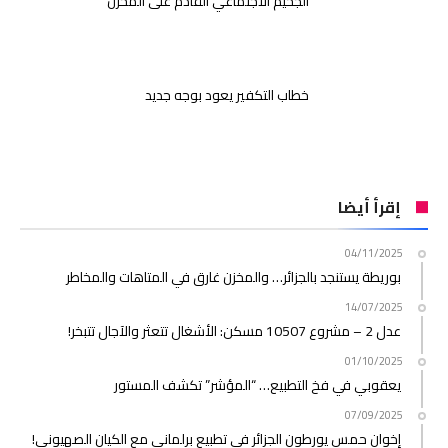
الجحيم الاجتماعي القادم على المخزن
خطاب التكفير يعود بوجه جديد
إقرأ أيضا
04/11/2025
بوريطة يستنجد بالجزائر… والمخزن غارق في المتاهات والمخاطر
14/07/2025
عدل 2 – مشروع 10507 مسكن: الأشغال تتعثر والآجال تتبخر!
01/10/2025
يعقوبي في فخ التطبيع… “المؤشر” تكشف المستور
07/09/2025
إخوان حمس يورطون الجزائر في تطبيع برلماني مع الكيان الصهيوني!