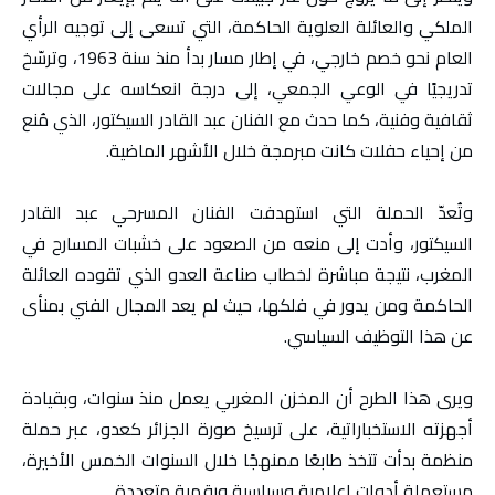
الملكي والعائلة العلوية الحاكمة، التي تسعى إلى توجيه الرأي
العام نحو خصم خارجي، في إطار مسار بدأ منذ سنة 1963، وترسّخ
تدريجيًا في الوعي الجمعي، إلى درجة انعكاسه على مجالات
ثقافية وفنية، كما حدث مع الفنان عبد القادر السيكتور، الذي مُنع
من إحياء حفلات كانت مبرمجة خلال الأشهر الماضية.
وتُعدّ الحملة التي استهدفت الفنان المسرحي عبد القادر
السيكتور، وأدت إلى منعه من الصعود على خشبات المسارح في
المغرب، نتيجة مباشرة لخطاب صناعة العدو الذي تقوده العائلة
الحاكمة ومن يدور في فلكها، حيث لم يعد المجال الفني بمنأى
عن هذا التوظيف السياسي.
ويرى هذا الطرح أن المخزن المغربي يعمل منذ سنوات، وبقيادة
أجهزته الاستخباراتية، على ترسيخ صورة الجزائر كعدو، عبر حملة
منظمة بدأت تتخذ طابعًا ممنهجًا خلال السنوات الخمس الأخيرة،
مستعملة أدوات إعلامية وسياسية ورقمية متعددة.