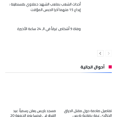
أحداث الشغب بملعب الشهيد حملاوي بقسنطينة :
إيداع 15 متهما آخرا الحبس المؤقت
وفاة 9 أشخاص غرقاً في الـ 24 ساعة الأخيرة
أحوال الجالية
تفاصيل صادمة حول مقتل الحراق
مسجد باريس يعلن رسمياً: عيد
الجزائري عمار بضاحية باريس
الفطر في فرنسا يوم الجمعة 20