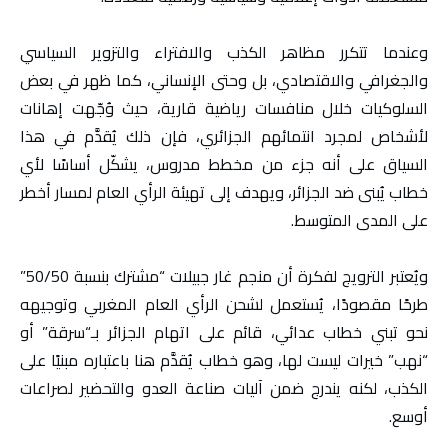
وعندما تتكرر مظاهر الكذب والافتراء والتزوير السياسي
والجغرافي والاقتصادي، بل وحتى الإنساني، كما ظهر في بعض
السلوكيات خلال منافسات رياضية قارية، حيث وُجّهت إهانات
لأشخاص لمجرد انتمائهم الجزائري، فإن ذلك يُقدَّم في هذا
السياق على أنه جزء من مخطط مدروس، يشكّل أساسًا لأي
خطاب يُبنى ضد الجزائر، ويهدف إلى تهيئة الرأي العام لمسار أخطر
على المدى المتوسط.
ويُعتبر الترويج لفكرة أن منجم غار جبيلات “مشترك بنسبة 50/50”
طرحًا مقصودًا، يُستعمل لشحن الرأي العام المغربي وتوجيهه
نحو تبني خطاب عدائي، قائم على اتهام الجزائر بـ“سرقة” أو
“نهب” خيرات ليست لها، وهو خطاب يُقدَّم هنا باعتباره مبنيًا على
الكذب، لكنه يندرج ضمن آليات صناعة العدو والتحضير لصراعات
أوسع.