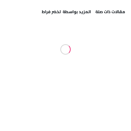
‫مقالات ذات صلة‬
‫‫المزيد بواسطة‬ ‬ لخضر فراط