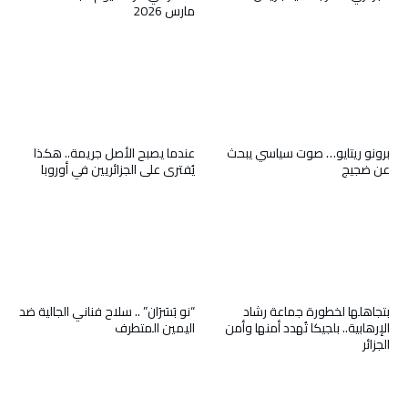
مارس 2026
برونو ريتايو… صوت سياسي يبحث
عندما يصبح الأصل جريمة.. هكذا
عن ضجيج
يُفترى على الجزائريين في أوروبا
بتجاهلها لخطورة جماعة رشاد
“نو بَسَرَان” .. سلاح فناني الجالية ضد
الإرهابية.. بلجيكا تُهدد أمنها وأمن
اليمين المتطرف
الجزائر