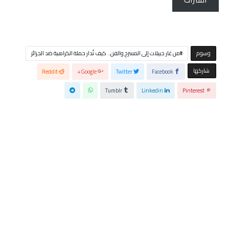
‫‫‫‫وسوم‬
من غار جبيلات إلى المسرح والفن.. كيف تُدار حملة الكراهية ضد الجزائر
‫‫ شاركها‬
Reddit
Google+
Twitter
Facebook
Tumblr
Linkedin
Pinterest