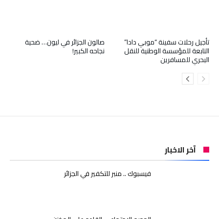
تأجيل رحلات سفينة “موبي دادا”
صالون الجزائر في ليون… ضحية
التابعة للمؤسسة الوطنية للنقل
نجاحه الكبير!
البحري للمسافرين
آخر الاخبار
فيسبوك .. منبر للتكفير في الجزائر