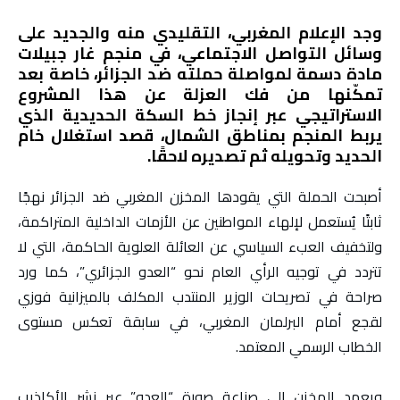
وجد الإعلام المغربي، التقليدي منه والجديد على
وسائل التواصل الاجتماعي، في منجم غار جبيلات
مادة دسمة لمواصلة حملته ضد الجزائر، خاصة بعد
تمكّنها من فك العزلة عن هذا المشروع
الاستراتيجي عبر إنجاز خط السكة الحديدية الذي
يربط المنجم بمناطق الشمال، قصد استغلال خام
الحديد وتحويله ثم تصديره لاحقًا.
أصبحت الحملة التي يقودها المخزن المغربي ضد الجزائر نهجًا
ثابتًا يُستعمل لإلهاء المواطنين عن الأزمات الداخلية المتراكمة،
ولتخفيف العبء السياسي عن العائلة العلوية الحاكمة، التي لا
تتردد في توجيه الرأي العام نحو “العدو الجزائري”، كما ورد
صراحة في تصريحات الوزير المنتدب المكلف بالميزانية فوزي
لقجع أمام البرلمان المغربي، في سابقة تعكس مستوى
الخطاب الرسمي المعتمد.
ويعمد المخزن إلى صناعة صورة “العدو” عبر نشر الأكاذيب