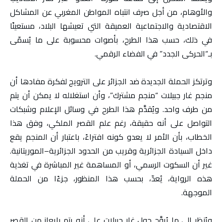
والأوهام، من أجل صرف انتباه المواطن المغربي عن المشاكل
الاقتصادية والاجتماعية العميقة التي تعيشها البلاد، مستعينًا
في ذلك، حسب هذا الطرح، بأصوات محسوبة على ما يُسمّى
بـ“الحركى الجدد” في الفضاء الرقمي.
وترتكز الحملة الجديدة ضد الجزائر على الترويج لفكرة مفادها أن
منجم غار جبيلات “منجم مشترك”، وأن استغلاله لا يمكن أن يتم
من طرف واحد. ويُقدَّم هذا الطرح في وسائل الإعلام وشبكات
التواصل على أنه حقيقة، رغم علم القصر الملكي، وفق هذا
الخطاب، بأن الأمر لا يعدو كونه افتراءً، باعتبار أن المنجم يقع
داخل السيادة الجزائرية وقريب من الحدود الجزائرية–الموريتانية.
غير أن السكوت الرسمي، أو المساهمة غير المباشرة في تغذية
هذه الرواية، يُعدّ، بحسب هذا المنظور، جزءًا من الحملة
الموجهة.
ويُنظر إلى ما يُروَّج حول غار جبيلات على أنه يتم بإيعاز من القصر