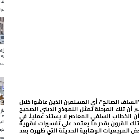
ماك
مرا
إره
ومت
لخض
“السلف الصالح”، أي المسلمين الذين عاشوا خلال
تبر أن تلك المرحلة تمثل النموذج الديني الصحيح
نار
ن الخطاب السلفي المعاصر لا يستند عملياً، في
مأس
الجز
 لتلك القرون بقدر ما يعتمد على تفسيرات فقهية
عض المرجعيات الوهابية الحديثة التي ظهرت بعد
كري