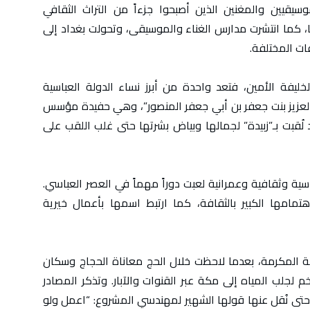
يقيين والمغنين الذين أصبحوا جزءاً من التراث الثقافي
 كما انتشرت مدارس الغناء والموسيقى، وتحولت بغداد إلى
ات المختلفة.
خليفة الأمين، فتعد واحدة من أبرز نساء الدولة العباسية
العزيز بنت جعفر بن أبي جعفر المنصور”، وهي حفيدة مؤسس
 لُقبت بـ”زبيدة” لجمالها وبياض بشرتها حتى غلب اللقب على
ية وثقافية وعمرانية لعبت دوراً مهماً في العصر العباسي.
هتمامها الكبير بالثقافة، كما ارتبط اسمها بأعمال خيرية
ة المكرمة، بعدما لاحظت خلال الحج معاناة الحجاج وسكان
لب المياه إلى مكة عبر القنوات والآبار. وتذكر المصادر
ع، حتى نُقل عنها قولها الشهير لمهندسي المشروع: “اعمل ولو