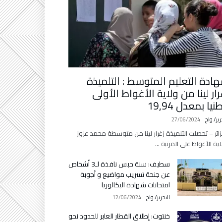
ادة التعليم المتوسط : التلميذة
رار لينا من ولاية الأغواط الأولى
يا بمعدل 19,94
رير/ واج
27/06/2024
زائر – تحصلت التلميذة زغرار لينا من متوسطة محمد عزوز
اية الأغواط على المرتبة …
سطيف: سنة حبس نافذة لـ3 أشخاص
عن جنحة تسريب مواضيع و أجوبة
امتحانات شهادة البكالوريا
التحرير/ واج
12/06/2024
خنتوت: إطلاق القطار العابر للحدود نحو