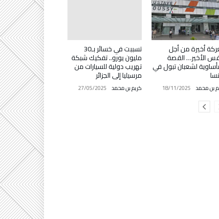
تسببت في خسائر بـ30
كة أخيرة من أجل
مليون يورو.. تفكيك شبكة
فس الأخير… القصة
تهريب دولية للسيارات من
أساوية لشعبان تبول في
مرسيليا إلى الجزائر
سا
كريم بن محمد
27/05/2025
م بن محمد
18/11/2025