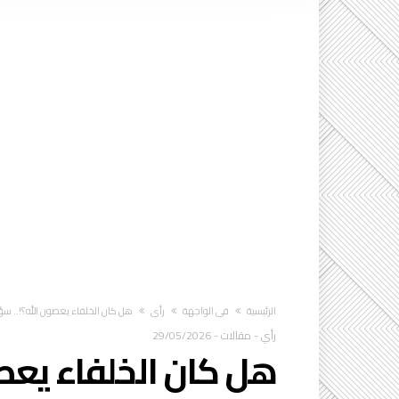
‫الرئيسية‬
في الواجهة
رأي
هل كان الخلفاء يعصون الله؟!.. سؤ
رأي
-
مقالات
-
29/05/2026
هل كان الخلفاء يعصو