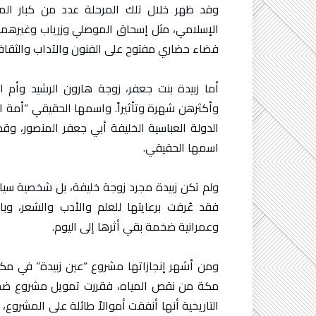
وقد ظهر خلال تلك المرحلة عدد من كبار الموس
الإسلامي، مثل إسحاق الموصلي وزرياب وغيرهما،
فضاء حضاري مفتوح على الفنون والآداب والثقاف
أما زبيدة بنت جعفر، زوجة هارون الرشيد وأم ال
وأكثرهن شهرة وتأثيراً. واسمها الحقيقي “أمة 
الدولة العباسية الخليفة أبي جعفر المنصور، وقد
اسمها الحقيقي.
ولم تكن زبيدة مجرد زوجة خليفة، بل شخصية سياس
فقد عُرفت برعايتها للعلم والأدب والشعر، وبا
وعمرانية ضخمة بقي أثرها إلى اليوم.
ومن أشهر إنجازاتها مشروع “عين زبيدة” في مك
مكة من نقص المياه، فقررت تمويل مشروع ضخم لج
التاريخية أنها أنفقت أموالاً طائلة على المشرو