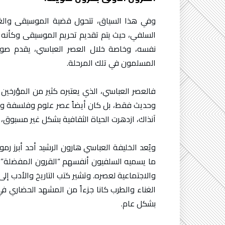
وفي هذا السياق، تتحول قضية الموسيقى والغنا
السلفي، حيث يتم تقديم تحريم الموسيقى وكأنه ح
نفسه، وخاصة خلال العصر العباسي، يقدم صورة 
المسلمون في تلك المرحلة.
فالعصر العباسي، الذي يعتبره كثير من المؤرخين
وحديث فقط، بل كان أيضاً عصر علوم وفلسفة و
آنذاك، ازدهرت الحياة الثقافية بشكل غير مسبوق، 
ويُعد الخليفة العباسي هارون الرشيد أحد أبرز ر
ما يسميه السلفيون أنفسهم “القرون المفضلة”، 
والاجتماعية لعصره. وتشير كتب التاريخ والأدب إ
الغناء والطرب كانا جزءاً من المشهد الحضاري ف
بشكل عام.