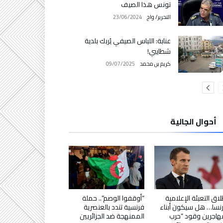
تونس هذا الصيف
التحرير/ واج
23/06/2024
عنابة: اللباس الصيفي يُربك بلدية
شطايبي!
كريم بن محمد
09/07/2025
أحوال الجالية
لاق التعبئة الإعلامية
“أوقفوا الوصم”.. حملة
نسا… هل سيكون أبناء
فرنسية تندد بالعنصرية
هاجرين وقود “حرب
الممنهجة ضد الجزائريين