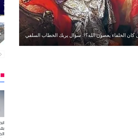
 كان الخلفاء يعصون الله؟!.. سؤال يربك الخطاب السلفي
انط
بفر
الم