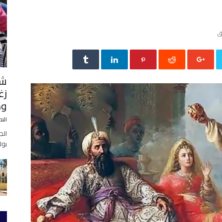
شه
زغ
وطن
التح
الج
بول