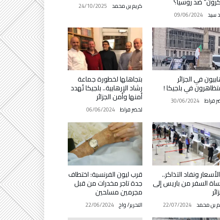
رون” ضد روسيا؟
كريم بن محمد
24/10/2025
د سيد
09/06/2024
ابيون في الجزائر
بتجاهلها لخطورة جماعة
ظاهرون في بلجيكا !
رشاد الإرهابية.. بلجيكا تُهدد
أمنها وأمن الجزائر
ر فراط
30/06/2024
لخضر فراط
06/06/2024
 الأسعار ونفاد التذاكر..
قرب ليون الفرنسية: اختطاف
اة السفر من باريس إلى
جدة تاجر مخدرات من قبل
ائر
مجرمين مسلحين
م بن محمد
22/07/2024
التحرير/ واج
22/06/2024