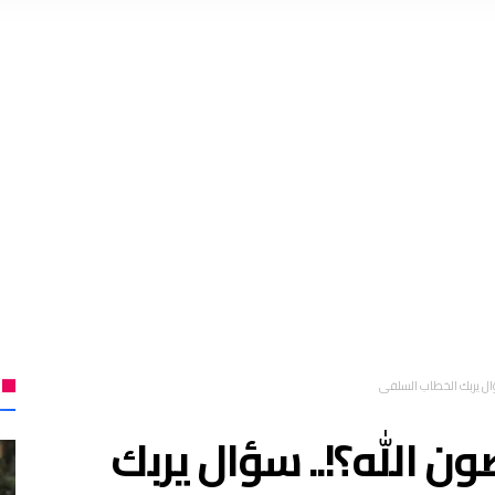
ال يربك الخطاب السلفي
ن الله؟!.. سؤال يربك