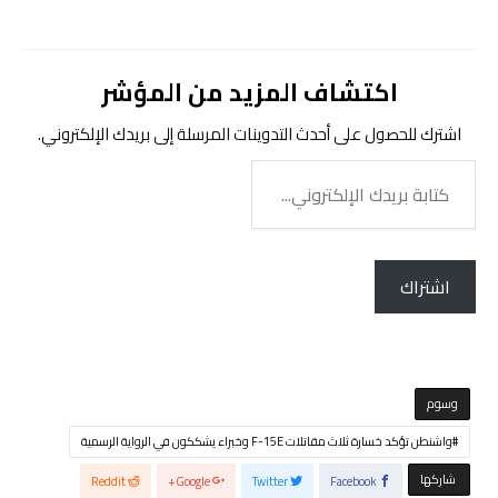
اكتشاف المزيد من المؤشر
اشترك للحصول على أحدث التدوينات المرسلة إلى بريدك الإلكتروني.
كتابة
بريدك
الإلكتروني...
اشتراك
‫‫‫‫وسوم‬
واشنطن تؤكد خسارة ثلاث مقاتلات F-15E وخبراء يشككون في الرواية الرسمية
‫‫ شاركها‬
Reddit
Google+
Twitter
Facebook