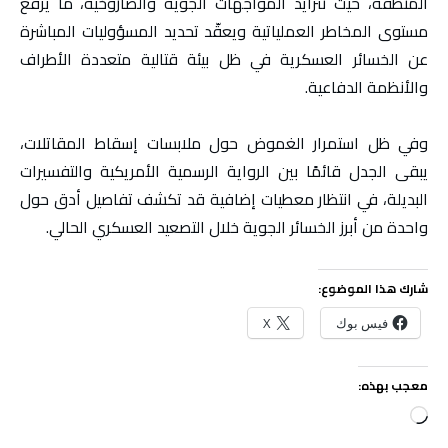
المنطقة، حيث تتزايد المواجهات الجوية والصاروخية، ما يرفع
مستوى المخاطر العملياتية ويعقّد تحديد المسؤوليات المباشرة
عن الخسائر العسكرية في ظل بيئة قتالية متعددة الأطراف
والأنظمة الدفاعية.
وفي ظل استمرار الغموض حول ملابسات إسقاط المقاتلات،
يبقى الجدل قائمًا بين الرواية الرسمية الأمريكية والتفسيرات
البديلة، في انتظار معطيات إضافية قد تكشف تفاصيل أدق حول
واحدة من أبرز الخسائر الجوية خلال التصعيد العسكري الحالي.
شارك هذا الموضوع:
فيس بوك
X
معجب بهذه:
جاري
التحميل…