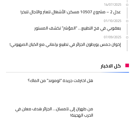
14/07/2025
عدل 2 – مشروع 10507 مسكن: الأشغال تتعثر والآجال تتبخر!
01/10/2025
يعقوبي في فخ التطبيع… “المؤشر” تكشف المستور
07/09/2025
إخوان حمس يورطون الجزائر في تطبيع برلماني مع الكيان الصهيوني!
كل الاخبار
هل اخترقت جريدة “لوموند” من الماك؟
من طهران إلى تلمسان… الجزائر هدف معلن في
الحرب الهجينة!