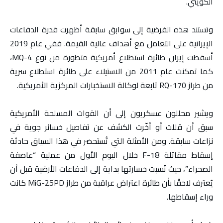
الكويتي.
وتستند هذه الفرضية إلى سوابق سابقة أظهرت قدرة الدفاعات
الإيرانية على التعامل مع أهداف عالية القيمة. ففي عام 2019
أسقطت إيران طائرة استطلاع أمريكية متطورة من نوع MQ-4،
كما تمكنت عام 2011 من الاستيلاء على طائرة استطلاع سرية
من طراز RQ-170 تابعة لوكالة الاستخبارات المركزية الأمريكية.
ويشير محللون عسكريون إلى أن القوات المسلحة الأمريكية
سبق أن قللت أو أخّرت الكشف عن تفاصيل خسائر جوية في
نزاعات سابقة. ومن الأمثلة التي تُستحضر في هذا السياق حادثة
إسقاط مقاتلة F-18 خلال اليوم الأول من عملية “عاصفة
الصحراء”، حيث نُسبت خسارتها بداية إلى الدفاعات الأرضية قبل أن
يُعترف لاحقًا بأن طائرة اعتراض عراقية من طراز MiG-25PD كانت
وراء إسقاطها.