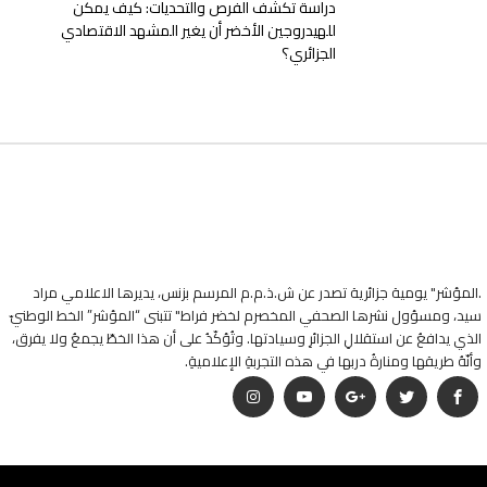
دراسة تكشف الفرص والتحديات: كيف يمكن
للهيدروجين الأخضر أن يغير المشهد الاقتصادي
الجزائري؟
.المؤشر" يومية جزائرية تصدر عن ش.ذ.م.م المرسم بزنس، يديرها الاعلامي مراد
سيد، ومسؤول نشرها الصحفي المخصرم لخضر فراط" تتبنى “المؤشر” الخط الوطنيّ
الذي يدافعُ عن استقلالِ الجزائرِ وسيادتها. وتُؤكّدُ على أن هذا الخطّ يجمعُ ولا يفرق،
وأنّهُ طريقها ومنارةُ دربها في هذه التجربةِ الإعلاميةِ.