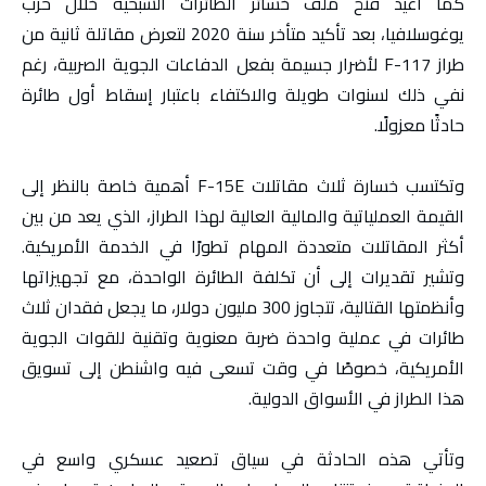
كما أعيد فتح ملف خسائر الطائرات الشبحية خلال حرب
يوغوسلافيا، بعد تأكيد متأخر سنة 2020 لتعرض مقاتلة ثانية من
طراز F-117 لأضرار جسيمة بفعل الدفاعات الجوية الصربية، رغم
نفي ذلك لسنوات طويلة والاكتفاء باعتبار إسقاط أول طائرة
حادثًا معزولًا.
وتكتسب خسارة ثلاث مقاتلات F-15E أهمية خاصة بالنظر إلى
القيمة العملياتية والمالية العالية لهذا الطراز، الذي يعد من بين
أكثر المقاتلات متعددة المهام تطورًا في الخدمة الأمريكية.
وتشير تقديرات إلى أن تكلفة الطائرة الواحدة، مع تجهيزاتها
وأنظمتها القتالية، تتجاوز 300 مليون دولار، ما يجعل فقدان ثلاث
طائرات في عملية واحدة ضربة معنوية وتقنية للقوات الجوية
الأمريكية، خصوصًا في وقت تسعى فيه واشنطن إلى تسويق
هذا الطراز في الأسواق الدولية.
وتأتي هذه الحادثة في سياق تصعيد عسكري واسع في