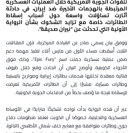
للقوات الجوية الأمريكية خلال العمليات العسكرية
المرتبطة بالهجمات الأخيرة ضد إيران، في حادثة
أثارت تساؤلات واسعة حول أسباب إسقاط
الطائرات، خاصة مع تزايد الشكوك بشأن الرواية
الأولية التي تحدثت عن “نيران صديقة”.
ووفق بيان رسمي صادر عن القيادة المركزية، فإن المقاتلات
الثلاث أُسقطت مساء الأول من مارس أثناء تنفيذ مهمة دعم
ضمن عملية عسكرية حملت اسم “Epic Fury”، وذلك فوق
الأجواء الكويتية. وأوضح البيان أن الحادث وقع خلال ظروف
قتالية معقدة تخللتها هجمات بطائرات إيرانية وصواريخ باليستية
وطائرات مسيّرة، مشيرًا إلى أن الطائرات الأمريكية تعرضت
للإسقاط نتيجة ما وُصف بخطأ من الدفاعات الجوية الكويتية.
غير أن هذه الرواية بدأت تواجه تشكيكًا متزايدًا في الأوساط
العسكرية والتحليلية، خصوصًا أن الكويت تعتمد منظومات دفاع
جوي وطائرات متوافقة مع معايير حلف شمال الأطلسي (الناتو)،