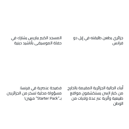
جزائري يطعن طليقته في إيل دو
المسجد الكبير بباريس يشارك في
فرانس
حفلة الموسيقى بأناشيد دينية
أبناء الجالية الجزائرية المقيمة بالخارج
فضيحة عنصرية في فرنسا:
من كبار السن يستكشفون مواقع
مسؤولة محلية تسخر من الجزائريين
طبيعية وأثرية عبر عدة ولايات من
بـ”Starter Pack” مهين!
الوطن