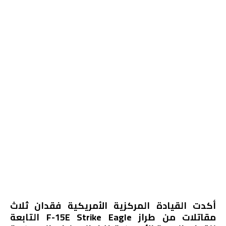
أكدت القيادة المركزية الأمريكية فقدان ثلاث
مقاتلات من طراز F-15E Strike Eagle التابعة