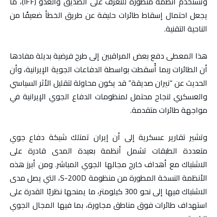
وتستخدم أنظمة متطورة للتعرّف على الصديق والعدو (IFF)، ما
يجعل احتمال إسقاط طائرات حليفة عن طريق الخطأ ضعيفًا من
الناحية التقنية.
هذا المعطى دفع بعض المراقبين إلى طرح فرضية بديلة مفادها
أن الطائرات ربما أُسقطت بواسطة الدفاعات الجوية الإيرانية، وأن
الحديث عن “نيران صديقة” قد يكون محاولة لتقليل الأثر السياسي
والعسكري لنجاح محتمل لمنظومات الدفاع الجوي الإيرانية في
مواجهة طائرات متقدمة.
وتشير تقارير عسكرية إلى أن إيران تمتلك شبكة دفاع جوي
متعددة الطبقات تشمل أنظمة بعيدة المدى قادرة على
الاشتباك مع أهداف خارج مجالها الجوي المباشر. ومن أبرز هذه
الأنظمة النسخة المطورة من منظومة S-200D، التي يصل مدى
الاشتباك فيها إلى نحو 300 كيلومتر، ما يمنحها نظريًا القدرة على
استهداف طائرات فوق مناطق مجاورة، بما فيها المجال الجوي