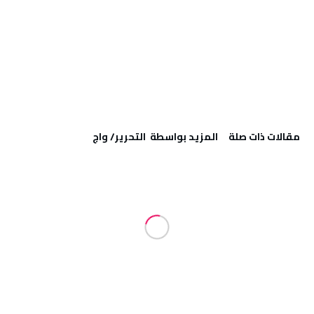
‫مقالات ذات صلة‬
‫‫المزيد بواسطة‬ ‬ التحرير/ واج