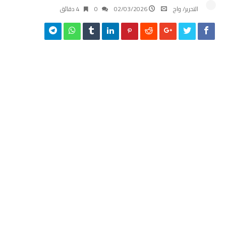
التحرير/ واج
02/03/2026
0
4 ‫دقائق‬