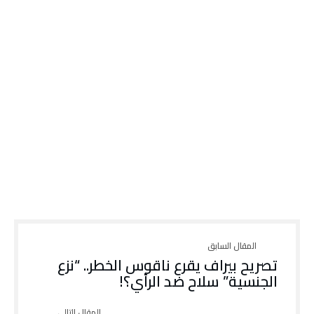
تصريح بيراف يقرع ناقوس الخطر.. “نزع
الجنسية” سلاح ضد الرأي؟!