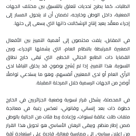
الطلبات. كما يطرح تحديات تتعلق بالتنسيق بين مختلف الجهات
المعنية، داخل الوطن وخارجه، لضمان أن لا يتحول المسار إلى
إجراء معقّد يعيد إنتاج الإشكالات ذاتها التي يسعى إلى حلها.
في المقابل، يلفت مختصون إلى أهمية التمييز بين الأفعال
الصغيرة المرتبطة بالنظام العام، التي يشملها الإجراء، وبين
القضايا ذات الطابع الجنائي الخطير، التي تبقى خارج نطاق
التسوية. هذا التمييز، إذا لم يُشرح بوضوح، قد يخلق التباسًا لدى
الرأي العام أو لدى المعنيين أنفسهم، وهو ما يستدعي تواصلًا
أوضح من الجهات الرسمية خلال المرحلة المقبلة.
في المحصلة، يشكل قرار تسوية وضعية الجزائريين في الخارج
خطوة ذات بعد إنساني وقانوني، تعكس رغبة في معالجة
ملفات ظلت عالقة لسنوات، وإعادة ربط فئات من الجالية بالوطن
ضمن إطار منظم. ويبقى الرهان الأساسي هو تحويل هذا القرار
من إعلان سياسي إلى ممارسة فعالة، قادرة على استعادة ثقة