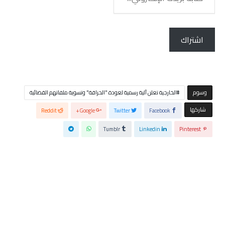
بريدك
الإلكتروني...
اشتراك
‫‫‫‫وسوم‬
الخارجية تعلن آلية رسمية لعودة "الحراقة" وتسوية ملفاتهم القضائية
‫‫ شاركها‬
Reddit
Google+
Twitter
Facebook
Tumblr
Linkedin
Pinterest