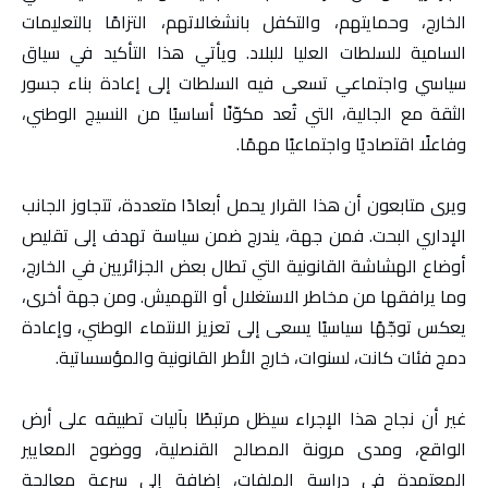
الخارج، وحمايتهم، والتكفل بانشغالاتهم، التزامًا بالتعليمات
السامية للسلطات العليا للبلاد. ويأتي هذا التأكيد في سياق
سياسي واجتماعي تسعى فيه السلطات إلى إعادة بناء جسور
الثقة مع الجالية، التي تُعد مكوّنًا أساسيًا من النسيج الوطني،
وفاعلًا اقتصاديًا واجتماعيًا مهمًا.
ويرى متابعون أن هذا القرار يحمل أبعادًا متعددة، تتجاوز الجانب
الإداري البحت. فمن جهة، يندرج ضمن سياسة تهدف إلى تقليص
أوضاع الهشاشة القانونية التي تطال بعض الجزائريين في الخارج،
وما يرافقها من مخاطر الاستغلال أو التهميش. ومن جهة أخرى،
يعكس توجّهًا سياسيًا يسعى إلى تعزيز الانتماء الوطني، وإعادة
دمج فئات كانت، لسنوات، خارج الأطر القانونية والمؤسساتية.
غير أن نجاح هذا الإجراء سيظل مرتبطًا بآليات تطبيقه على أرض
الواقع، ومدى مرونة المصالح القنصلية، ووضوح المعايير
المعتمدة في دراسة الملفات، إضافة إلى سرعة معالجة