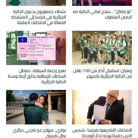
“نو بَسَرَان” .. سلاح فناني الجالية ضد
نشطاء جمعويون يدعون الجالية
اليمين المتطرف
الجزائرية في فرنسا إلى المشاركة
الفعالة في الانتخابات المقبلة
وهران: استقبال أكثر من 100 طفل
تغيير رخصة السياقة.. تماطل
من الجالية الجزائرية بالمهجر
السلطات الإيطالية يخلق أزمة وسط
الجالية الجزائرية
الانتخابات التشريعية بفرنسا : شمس
نواري.. مهاجر غير شرعي جزائري
الدين حفيظ يوجه نداءً للوحدة
بطل باريسي