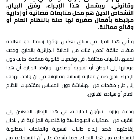
وقانوني. ويشمل هذا الإجراء، وفق البيان،
الأشخاص الذين هم محل متابعات قضائية أو إدارية
مرتبطة بأفعال صغيرة لها صلة بالنظام العام أو
وقائع مماثلة.
ويأتي هذا القرار في سياق يعكس توجّهًا رسميًا نحو معالجة
ملفات عالقة تخص فئات من الجالية الجزائرية بالخارج، وجدت
نفسها، لأسباب مختلفة، في وضعيات قانونية معقدة، حالت دون
عودتها إلى الوطن أو تسوية أوضاعها. وتؤكد الوزارة أن هذا
الإجراء يندرج ضمن مقاربة إنسانية وقانونية في آن واحد، تهدف
إلى طيّ صفحات من الهشاشة دون المساس بمقتضيات النظام
العام أو سيادة القانون.
ودعت وزارة الشؤون الخارجية، في هذا الإطار، المعنيين إلى
التقرب من الممثليات الدبلوماسية والقنصلية الجزائرية في بلدان
إقامتهم، قصد إيداع طلبات التسوية والملفات المطلوبة
للاستفادة من هذا الإجراء. كما شددت على أن الاستفادة من