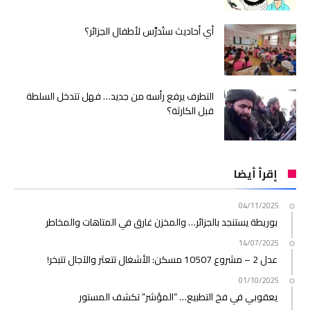
أي أحاديث ستُدرَّس لأطفال الجزائر؟
التطرف يرفع رأسه من جديد… فهل تتدخل السلطة
قبل الكارثة؟
إقرأ أيضا
04/11/2025
بوريطة يستنجد بالجزائر… والمخزن غارق في المتاهات والمخاطر
14/07/2025
عدل 2 – مشروع 10507 مسكن: الأشغال تتعثر والآجال تتبخر!
01/10/2025
يعقوبي في فخ التطبيع… “المؤشر” تكشف المستور